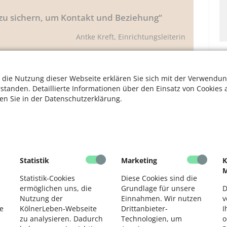
zu sichern, um Kontakt und Beziehung“
Antke Kreft, Einrichtungsleiterin
S
m ältere Nachbarn, erledigen etwa deren Einkauf, gehen
 die Nutzung dieser Webseite erklären Sie sich mit der Verwendun
er Zeitung vor. Als Gegenleistung erhalten sie kostenlose
M
rstanden. Detaillierte Informationen über den Einsatz von Cookies 
um Thema „Kultur der Achtsamkeit“.
ten Sie in der Datenschutzerklärung.
S
nger einen Mann besucht, der nach einem Schlaganfall
Sport war, habe ich mich mit ihm unterhalten“, erinnert
F
sundheitszustand des damals 60-Jährigen das nicht mehr
Statistik
Marketing
K
Hätz nicht. „Es geht darum, Teilhabe am Leben zu
M
Statistik-Cookies
Diese Cookies sind die
V
ermöglichen uns, die
Grundlage für unsere
D
hen zusammen. Dabei wird geschaut, ob das menschlich
Nutzung der
Einnahmen. Wir nutzen
v
stigen Pflicht verkommen. Das sind die Besuche bei
F
e
KölnerLeben-Webseite
Drittanbieter-
I
Im Gegenteil meint die 76-Jährige: „Sie sind eine
zu analysieren. Dadurch
Technologien, um
o
 sich auf Anhieb sympathisch gewesen. Obendrein erfahre
D