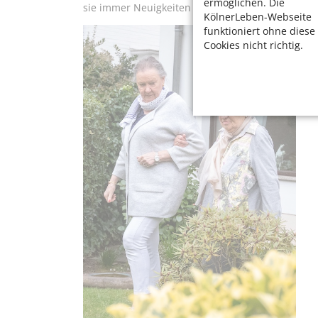
ermöglichen. Die
sie immer Neuigkeiten aus dem Veedel, da Gertie
KölnerLeben-Webseite
funktioniert ohne diese
Cookies nicht richtig.