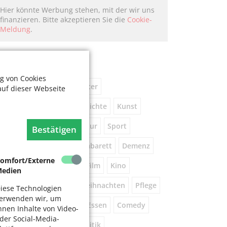
Hier könnte Werbung stehen, mit der wir uns
finanzieren. Bitte akzeptieren Sie die
Cookie-
Meldung
.
chlagworte
g von Cookies
usik
kostenlos
Theater
auf dieser Webseite
eniorennetzwerk
Geschichte
Kunst
Museum
Natur
Literatur
Sport
Bestätigen
ührung
Gespräche
Kabarett
Demenz
omfort/Externe
Wandern
Brauchtum
Film
Kino
edien
orsorge
Beratung
Weihnachten
Pflege
iese Technologien
erwenden wir, um
este
Tanz
Vortrag
Essen
Comedy
hnen Inhalte von Video-
der Social-Media-
igital
Gesundheit
Politik