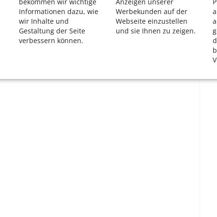
bekommen wir wichtige
Anzeigen unserer
P
 Schmitz-Mieden gut vernetzt sei.
Informationen dazu, wie
Werbekunden auf der
a
wir Inhalte und
Webseite einzustellen
a
Gestaltung der Seite
und sie Ihnen zu zeigen.
g
verbessern können.
d
b
V