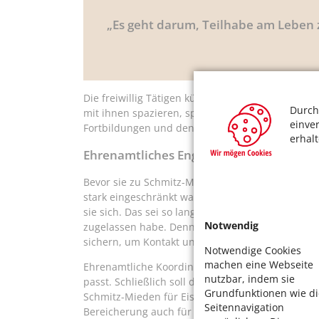
„Es geht darum, Teilhabe am Leben 
Die freiwillig Tätigen kümmern sich vorrangig u
Durch
mit ihnen spazieren, spielen Schach, lesen aus d
einve
Fortbildungen und den Besuch einer Schulung z
erhal
Ehrenamtliches Engagement
Bevor sie zu Schmitz-Mieden kam, hatte Eisenme
stark eingeschränkt war. „Wenn seine Frau beim 
sie sich. Das sei so lange gegangen, bis der Ge
Notwendig
zugelassen habe. Denn Pflege übernimmt Kölsch 
sichern, um Kontakt und Beziehung“, so Kreft.
Notwendige Cookies
machen eine Webseite
Ehrenamtliche Koordinatoren bringen die Mensc
nutzbar, indem sie
passt. Schließlich soll das Ehrenamt nicht zur lä
Grundfunktionen wie di
Schmitz-Mieden für Eisenmenger auf keinen Fall. 
Seitennavigation
Bereicherung auch für mein Leben.“ Beide seien