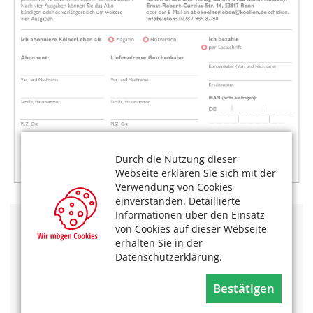
Durch die Nutzung dieser
Webseite erklären Sie sich mit der
Verwendung von Cookies
einverstanden. Detaillierte
Informationen über den Einsatz
von Cookies auf dieser Webseite
Lesen Sie
KölnerLeben-Ausgaben im Archiv und als
erhalten Sie in der
Hörversion.
Im Heft und im Online-Magazin finden Sie
Datenschutzerklärung.
aktuelle
Veranstaltungstermine
.
Das könnte Sie auch interessieren:
Bestätigen
Lesen Sie den Sonderbericht anlässlich des