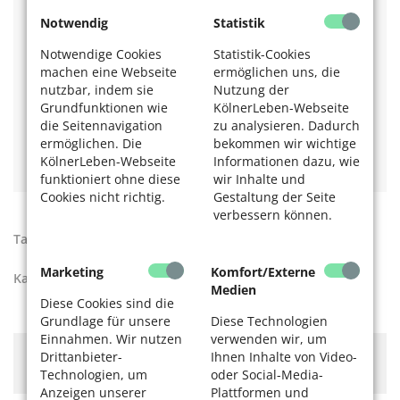
KölnerLeben-Jubiläums 2019:
Eine Zeitreise durch 60
Jahre KölnerLeben
Notwendig
Statistik
Kennen Sie schon den Ersten Podcast in Kooperation
Notwendige Cookies
Statistik-Cookies
mit dem SeniorenNetzwerk Vogelsang? Hören Sie
Folge
machen eine Webseite
ermöglichen uns, die
1: Was Sie schon immer über KölnerLeben wissen
wollten (07.03.2022)
nutzbar, indem sie
Nutzung der
Holen Sie sich hier die
Liste
aller KölnerLeben-
Grundfunktionen wie
KölnerLeben-Webseite
Mitnahmeorte zum Lesen und Herunterladen.
die Seitennavigation
zu analysieren. Dadurch
Mehr Details zum Magazin finden Sie in den
ermöglichen. Die
bekommen wir wichtige
Mediadaten
.
KölnerLeben-Webseite
Informationen dazu, wie
funktioniert ohne diese
wir Inhalte und
Cookies nicht richtig.
Gestaltung der Seite
verbessern können.
Tags:
Kölner-Leben-Magazin
,
Redaktion KölnerLeben
Marketing
Komfort/Externe
Kategorien:
Aktiv werden
Medien
Diese Cookies sind die
Grundlage für unsere
Diese Technologien
Einnahmen. Wir nutzen
verwenden wir, um
Hier könnte Werbung stehen, mit der wir uns
Drittanbieter-
Ihnen Inhalte von Video-
finanzieren. Bitte akzeptieren Sie die
Cookie-Meldung
.
Technologien, um
oder Social-Media-
Anzeigen unserer
Plattformen und