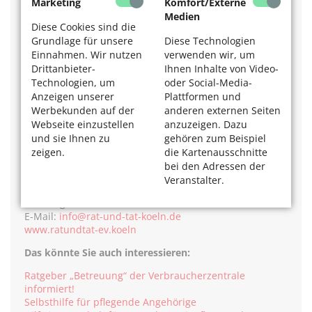
Marketing
Komfort/Externe
Medien
Rat und Tat e. V.
Diese Cookies sind die
Grundlage für unsere
Diese Technologien
„Worringer Bahnhof“,
Einnahmen. Wir nutzen
verwenden wir, um
Kempener Str. 135,
Drittanbieter-
Ihnen Inhalte von Video-
Tel. 0221 / 91 39 94 01.
Technologien, um
oder Social-Media-
Terminvereinbarung für eine persönliche Beratung:
Anzeigen unserer
Plattformen und
Tel. 0221 / 739 07 34 (Mo–Do 11–13 Uhr).
Werbekunden auf der
anderen externen Seiten
Beratungszeiten:
Webseite einzustellen
anzuzeigen. Dazu
Mo 13–16 Uhr,
und sie Ihnen zu
gehören zum Beispiel
Di und Do 10.30–12.30 Uhr,
zeigen.
die Kartenausschnitte
Mi 14.30–17.30 Uhr,
bei den Adressen der
Fr 16–18 Uhr.
Veranstalter.
Für Kinder und Jugendliche Beratung
Dienstag 16–17 Uhr.
E-Mail:
info@rat-und-tat-koeln.de
www.ratundtat-ev.koeln
Das könnte Sie auch interessieren:
Ratgeber „Betreuung“ der Verbraucherzentrale
informiert!
Selbsthilfe für pflegende Angehörige