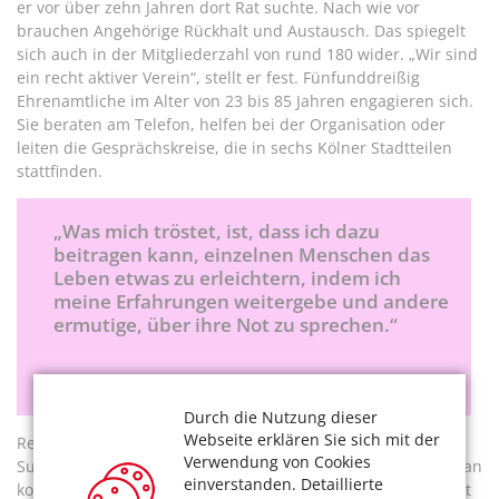
er vor über zehn Jahren dort Rat suchte. Nach wie vor
brauchen Angehörige Rückhalt und Austausch. Das spiegelt
sich auch in der Mitgliederzahl von rund 180 wider. „Wir sind
ein recht aktiver Verein“, stellt er fest. Fünfunddreißig
Ehrenamtliche im Alter von 23 bis 85 Jahren engagieren sich.
Sie beraten am Telefon, helfen bei der Organisation oder
leiten die Gesprächskreise, die in sechs Kölner Stadtteilen
stattfinden.
„Was mich tröstet, ist, dass ich dazu
beitragen kann, einzelnen Menschen das
Leben etwas zu erleichtern, indem ich
meine Erfahrungen weitergebe und andere
ermutige, über ihre Not zu sprechen.“
Susanne Heim, Gründungsmitglied
Durch die Nutzung dieser
Webseite erklären Sie sich mit der
Regelmäßig gibt es für die Beratenden Fortbildungen und
Verwendung von Cookies
Supervision. Und der Verein macht noch mehr: Von Anfang an
einverstanden. Detaillierte
kooperierte er mit der Volkshochschule. Dort treffen sich seit