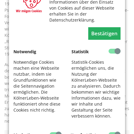
Informationen über den Einsatz
1996 Angehörige, Psychiatrie-Erfahrene, beruflich in der
von Cookies auf dieser Webseite
Psychiatrie Tätige und Interessierte regelmäßig im „Psychose-
erhalten Sie in der
Forum“ zum Erfahrungsaustausch auf Augenhöhe. „Unser
Datenschutzerklärung.
Verein ist Mitglied im Paritätischen Wohlfahrtsverband. Er
wird durch den Landschaftsverband Rheinland, die Stadt
Bestätigen
Köln und die Krankenkassen gefördert“, erläutert Fischer.
„Rat und Tat e. V.“ verwaltet auch treuhänderisch die „Kölner
Stiftung für psychisch Kranke und ihre Angehörigen“, die
Notwendig
Statistik
1992 von Susanne Heim ins Leben gerufen wurde.
Notwendige Cookies
Statistik-Cookies
Auch nach 37 Jahren intensiver „Lobby“-Arbeit sieht Heim in
machen eine Webseite
ermöglichen uns, die
der Psychiatrie noch viel Verbesserungsbedarf, nicht zuletzt
nutzbar, indem sie
Nutzung der
beim Umgang mit den Angehörigen der Erkrankten. „Sehr
Grundfunktionen wie
KölnerLeben-Webseite
weit sind wir noch nicht gekommen“, findet sie. „Was mich
die Seitennavigation
zu analysieren. Dadurch
tröstet, ist, dass ich dazu beitragen kann, einzelnen
ermöglichen. Die
bekommen wir wichtige
Menschen das Leben etwas zu erleichtern, indem ich meine
KölnerLeben-Webseite
Informationen dazu, wie
Erfahrungen weitergebe und andere ermutige, über ihre Not
funktioniert ohne diese
wir Inhalte und
zu sprechen.“ Bei den Teilnehmenden ihres Gesprächskreises
Cookies nicht richtig.
Gestaltung der Seite
hat sie das geschafft. „Für mich ist das hier sehr wertvoll. Ich
verbessern können.
nehme jedes Mal etwas mit“, sagt Schmitz.