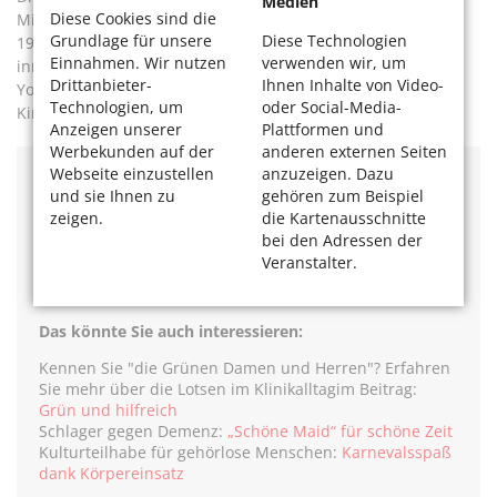
Medien
Diese Cookies sind die
Michael Christensen, selbst Clown und Artist, entwickelte
Grundlage für unsere
Diese Technologien
1986 das „clown doctoring“ und gründete eine Organisation
Einnahmen. Wir nutzen
verwenden wir, um
innerhalb des Big Apple Circus, die auf Anfrage eines New
Drittanbieter-
Ihnen Inhalte von Video-
Yorker Krankenhauses erstmals regelmäßig Clowns in
Technologien, um
oder Social-Media-
Kinderkliniken schickte.
Anzeigen unserer
Plattformen und
Werbekunden auf der
anderen externen Seiten
Webseite einzustellen
anzuzeigen. Dazu
Kölner Klinikclowns e. V.
und sie Ihnen zu
gehören zum Beispiel
Deutz-Mülheimer Str. 173
zeigen.
die Kartenausschnitte
51063 Köl,
bei den Adressen der
Tel. 0221 / 26 13 94 98
Veranstalter.
E-Mail:
kontakt@koelner-klinikclowns.de
www.koelner-klinikclowns.de
Das könnte Sie auch interessieren:
Kennen Sie "die Grünen Damen und Herren"? Erfahren
Sie mehr über die Lotsen im Klinikalltagim Beitrag:
Grün und hilfreich
Schlager gegen Demenz:
„Schöne Maid“ für schöne Zeit
Kulturteilhabe für gehörlose Menschen:
Karnevalsspaß
dank Körpereinsatz