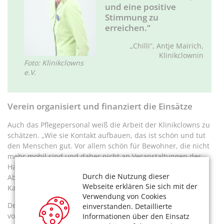
und eine positive
Stimmung zu
erreichen.“
„Chilli“, Antje Mairich,
Klinikclownin
Foto: Klinikclowns
e.V.
Verein organisiert und finanziert die Einsätze
Auch das Pflegepersonal weiß die Arbeit der Klinikclowns zu
schätzen. „Wie sie Kontakt aufbauen, das ist schön und tut
den Menschen gut. Vor allem schön für Bewohner, die nicht
mehr mobil sind und daher nicht an Veranstaltungen des
Hauses teilnehmen können. Für die ist es eine tolle
Durch die Nutzung dieser
Abwechslung“, sagt Anette König vom Sozialen Dienst des
Webseite erklären Sie sich mit der
Katharina-von-Bora-Hauses.
Verwendung von Cookies
Der gemeinnützige Verein „Kölner Klinikclowns“ wurde 1995
einverstanden. Detaillierte
von Kölner Künstlerinnen und Künstlern gegründet. „Seine
Informationen über den Einsatz