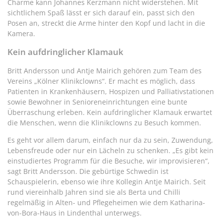
Charme kann Johannes Kerzmann nicht widerstehen. Mit
sichtlichem Spaß lässt er sich darauf ein, passt sich den
Posen an, streckt die Arme hinter den Kopf und lacht in die
Kamera.
Kein aufdringlicher Klamauk
Britt Andersson und Antje Mairich gehören zum Team des
Vereins „Kölner Klinikclowns“. Er macht es möglich, dass
Patienten in Krankenhäusern, Hospizen und Palliativstationen
sowie Bewohner in Senioreneinrichtungen eine bunte
Überraschung erleben. Kein aufdringlicher Klamauk erwartet
die Menschen, wenn die Klinikclowns zu Besuch kommen.
Es geht vor allem darum, einfach nur da zu sein, Zuwendung,
Lebensfreude oder nur ein Lächeln zu schenken. „Es gibt kein
einstudiertes Programm für die Besuche, wir improvisieren“,
sagt Britt Andersson. Die gebürtige Schwedin ist
Schauspielerin, ebenso wie ihre Kollegin Antje Mairich. Seit
rund viereinhalb Jahren sind sie als Berta und Chilli
regelmäßig in Alten- und Pflegeheimen wie dem Katharina-
von-Bora-Haus in Lindenthal unterwegs.