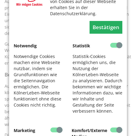
von Cookies auf dieser Webseite
Aufgabe ist es, die Klinikclownerie zu organisieren und
erhalten Sie in der
professionell anzubieten, die Einsätze zwischen Clowns und
Datenschutzerklärung.
Einrichtungen zu koordinieren, die Einrichtungen zu beraten
und die Finanzierung über Spenden und Sponsoren zu
Bestätigen
sichern“, erläutert Beate Zacharias aus der Geschäftsstelle
des Vereins.
Gut die Hälfte der Einsätze findet in Pflegeheimen statt. Viel
Notwendig
Statistik
Wert wird auf eine hohe Qualität in der Ausbildung der
Notwendige Cookies
Statistik-Cookies
Künstlerinnen und Künstler gelegt. Und diese Professionalität
machen eine Webseite
ermöglichen uns, die
erfordert ein angemessenes Honorar.
nutzbar, indem sie
Nutzung der
Beruf für Künstler
Grundfunktionen wie
KölnerLeben-Webseite
die Seitennavigation
zu analysieren. Dadurch
Ausgebildete Künstler wie Sänger, Schauspieler oder Tänzer
ermöglichen. Die
bekommen wir wichtige
können sich direkt beim Verein bewerben. Sie werden dann
KölnerLeben-Webseite
Informationen dazu, wie
speziell für Einsätze in Krankenhäusern und Pflegeheimen
funktioniert ohne diese
wir Inhalte und
Cookies nicht richtig.
Gestaltung der Seite
vorbereitet. Ein weiteres Ziel des Vereins ist, die Clown-Arbeit
verbessern können.
bekannter zu machen und zu erreichen, dass „Klinikclown“,
ähnlich wie in den Niederlanden, als Berufsbild anerkannt
wird.
Marketing
Komfort/Externe
Die Idee der Klinikclownerie stammt übrigens aus den USA.