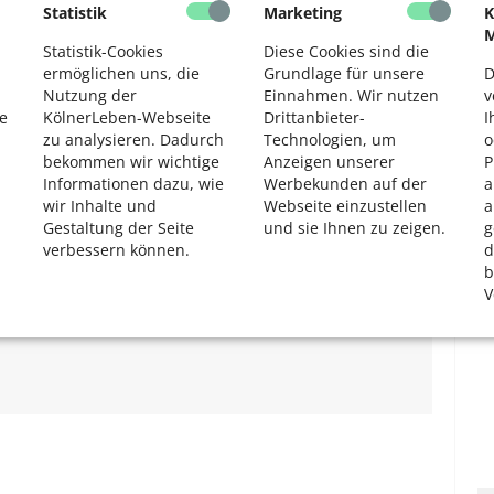
Statistik
Marketing
K
2
M
Statistik-Cookies
Diese Cookies sind die
rt und mögliche Krankheitserreger untersucht. Der Atlas,
ermöglichen uns, die
Grundlage für unsere
D
auf www.mueckenatlas.de
Nutzung der
Einnahmen. Wir nutzen
v
e
KölnerLeben-Webseite
Drittanbieter-
I
Sie die
Cookie-Meldung
, um das Laden von
zu analysieren. Dadurch
Technologien, um
o
bekommen wir wichtige
Anzeigen unserer
P
Informationen dazu, wie
Werbekunden auf der
a
wir Inhalte und
Webseite einzustellen
a
Gestaltung der Seite
und sie Ihnen zu zeigen.
g
verbessern können.
d
b
Klimaforschung:
Luftverschmutzung in der Stadt.
V
 Peng.