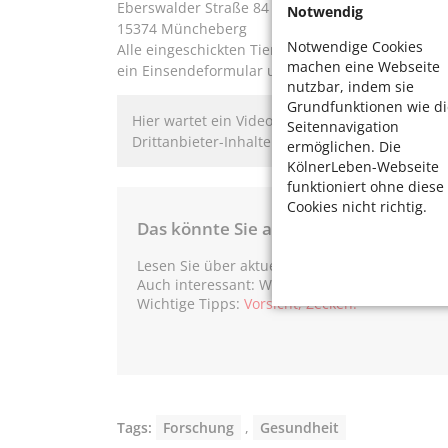
Eberswalder Straße 84 m
Notwendig
15374 Müncheberg
Notwendige Cookies
Alle eingeschickten Tiere werden gründlich auf A
machen eine Webseite
ein Einsendeformular und mehr Informationen 
nutzbar, indem sie
Grundfunktionen wie di
Hier wartet ein Video auf Sie. Bitte bestätigen 
Seitennavigation
Drittanbieter-Inhalten zu ermöglichen.
ermöglichen. Die
KölnerLeben-Webseite
funktioniert ohne diese
Cookies nicht richtig.
Das könnte Sie auch interessieren:
Lesen Sie über aktuelle Erkenntnisse in der 
Auch interessant: Waldlabor:
Experiment ohne
Wichtige Tipps:
Vorsicht, Zecken!
Tags:
Forschung
,
Gesundheit