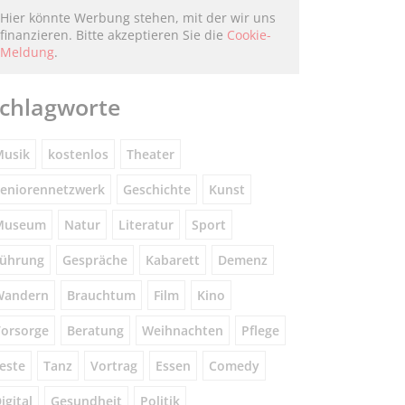
Hier könnte Werbung stehen, mit der wir uns
finanzieren. Bitte akzeptieren Sie die
Cookie-
Meldung
.
chlagworte
usik
kostenlos
Theater
eniorennetzwerk
Geschichte
Kunst
Museum
Natur
Literatur
Sport
ührung
Gespräche
Kabarett
Demenz
Wandern
Brauchtum
Film
Kino
orsorge
Beratung
Weihnachten
Pflege
este
Tanz
Vortrag
Essen
Comedy
igital
Gesundheit
Politik