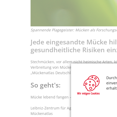
Spannende Plagegeister: Mücken als Forschungsob
Jede eingesandte Mücke hil
gesundheitliche Risiken ei
Stechmücken, vor allem nicht heimische Arten, 
Verbreitung von Mücken zu erfahren, erstellen
„Mückenatlas Deutschland“. Helfen Sie, wissensc
Durch
einve
So geht's:
erhal
Mücke lebend fangen – einfrieren und Fangort u
Leibniz-Zentrum für Agrarlandschaftsforschung e
Mückenatlas