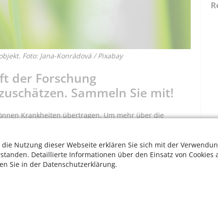
R
jekt. Foto: Jana-Konrádová / Pixabay
ft der Forschung
nzuschätzen. Sammeln Sie mit!
können Krankheiten übertragen. Um mehr über die
 verschiedene Forschungseinrichtungen gemeinsam den
haftlich verwertbare Daten zu gewinnen.
 die Nutzung dieser Webseite erklären Sie sich mit der Verwendun
rstanden. Detaillierte Informationen über den Einsatz von Cookies 
ten Sie in der Datenschutzerklärung.
nd -zeit aufschreiben – zusammen einsenden an:
. V.
W