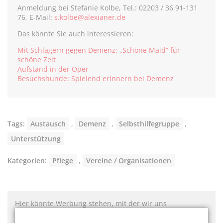
Anmeldung bei Stefanie Kolbe, Tel.: 02203 / 36 91-131
76, E-Mail:
s.kolbe@alexianer.de
Das könnte Sie auch interessieren:
Mit Schlagern gegen Demenz: „Schöne Maid“ für
schöne Zeit
Aufstand in der Oper
Besuchshunde: Spielend erinnern bei Demenz
Tags:
Austausch
,
Demenz
,
Selbsthilfegruppe
,
Unterstützung
Kategorien:
Pflege
,
Vereine / Organisationen
Hier könnte Werbung stehen, mit der wir uns
finanzieren. Bitte akzeptieren Sie die
Cookie-Meldung
.