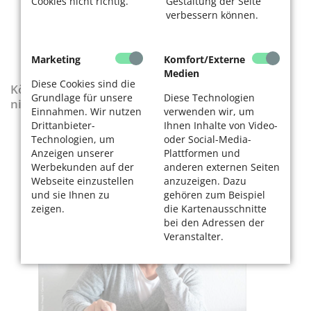
Cookies nicht richtig.
Gestaltung der Seite
verbessern können.
Marketing
Komfort/Externe
Medien
Diese Cookies sind die
KölnerLeben-Sonderausgabe „Wenn die Rente
Grundlage für unsere
Diese Technologien
nicht reicht“
Einnahmen. Wir nutzen
verwenden wir, um
Drittanbieter-
Ihnen Inhalte von Video-
Technologien, um
oder Social-Media-
Anzeigen unserer
Plattformen und
Werbekunden auf der
anderen externen Seiten
Webseite einzustellen
anzuzeigen. Dazu
und sie Ihnen zu
gehören zum Beispiel
zeigen.
die Kartenausschnitte
bei den Adressen der
Veranstalter.