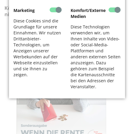
KölnerLeben-Sonderausgabe „Wenn die Rente
Marketing
Komfort/Externe
nicht reicht“
Medien
Diese Cookies sind die
Grundlage für unsere
Diese Technologien
Einnahmen. Wir nutzen
verwenden wir, um
Drittanbieter-
Ihnen Inhalte von Video-
Technologien, um
oder Social-Media-
Anzeigen unserer
Plattformen und
Werbekunden auf der
anderen externen Seiten
Webseite einzustellen
anzuzeigen. Dazu
und sie Ihnen zu
gehören zum Beispiel
zeigen.
die Kartenausschnitte
bei den Adressen der
Veranstalter.