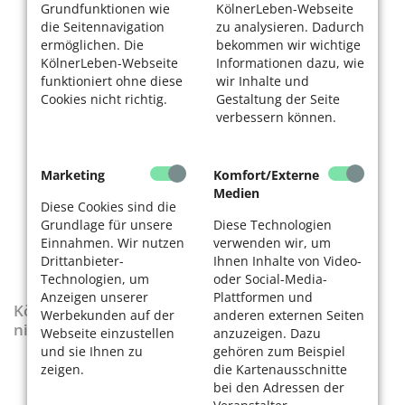
Grundfunktionen wie
KölnerLeben-Webseite
die Seitennavigation
zu analysieren. Dadurch
ermöglichen. Die
bekommen wir wichtige
KölnerLeben-Webseite
Informationen dazu, wie
funktioniert ohne diese
wir Inhalte und
Cookies nicht richtig.
Gestaltung der Seite
verbessern können.
Marketing
Komfort/Externe
Medien
Diese Cookies sind die
Grundlage für unsere
Diese Technologien
Einnahmen. Wir nutzen
verwenden wir, um
Drittanbieter-
Ihnen Inhalte von Video-
Technologien, um
oder Social-Media-
Anzeigen unserer
Plattformen und
KölnerLeben-Sonderausgabe „Wenn die Rente
Werbekunden auf der
anderen externen Seiten
nicht reicht“
Webseite einzustellen
anzuzeigen. Dazu
und sie Ihnen zu
gehören zum Beispiel
zeigen.
die Kartenausschnitte
bei den Adressen der