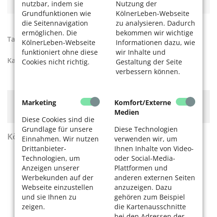
nutzbar, indem sie
Nutzung der
Grundfunktionen wie
KölnerLeben-Webseite
die Seitennavigation
zu analysieren. Dadurch
ermöglichen. Die
bekommen wir wichtige
Tags:
Zentralbibliothek
KölnerLeben-Webseite
Informationen dazu, wie
funktioniert ohne diese
wir Inhalte und
Kategorien:
Kultur
,
Unser Köln
Cookies nicht richtig.
Gestaltung der Seite
verbessern können.
Hier könnte Werbung stehen, mit der wir uns
Marketing
Komfort/Externe
finanzieren. Bitte akzeptieren Sie die
Cookie-Meldung
.
Medien
Diese Cookies sind die
Grundlage für unsere
Diese Technologien
KölnerLeben Sommer 2026
Einnahmen. Wir nutzen
verwenden wir, um
Drittanbieter-
Ihnen Inhalte von Video-
Technologien, um
oder Social-Media-
Anzeigen unserer
Plattformen und
Werbekunden auf der
anderen externen Seiten
Webseite einzustellen
anzuzeigen. Dazu
und sie Ihnen zu
gehören zum Beispiel
zeigen.
die Kartenausschnitte
bei den Adressen der