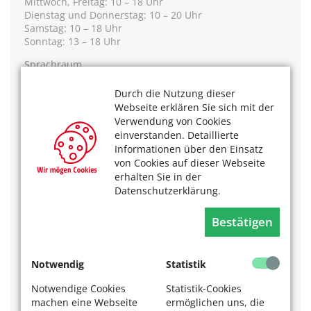
Mittwoch, Freitag: 10 – 18 Uhr
Dienstag und Donnerstag: 10 – 20 Uhr
Samstag: 10 – 18 Uhr
Sonntag: 13 – 18 Uhr
Sprachraum
im
Forum Volkshochschule am Neumarkt
Cäcilienstraße 29 – 33
Durch die Nutzung dieser
50667 Köln
Webseite erklären Sie sich mit der
Verwendung von Cookies
Öffnungszeiten Sprachraum
einverstanden. Detaillierte
Montag – Samstag 10 – 18 Uhr
Informationen über den Einsatz
Sonntag 13 – 18 Uhr
von Cookies auf dieser Webseite
Das aktuelle Programm zum Umzug der Bibliothek gibt
erhalten Sie in der
es hier:
"All you can read" – Viel Neues in der
Datenschutzerklärung.
Stadtbibliothek - Stadt Köln (stadt-koeln.de)
Bestätigen
Weitere Informationen finden Sie unter
Zentralbibliothek - Stadt Köln (stadt-koeln.de)
Notwendig
Statistik
Das könnte Sie auch interessieren:
Notwendige Cookies
Statistik-Cookies
Interessantes Angebot für alle Lesenden der Kölner
machen eine Webseite
ermöglichen uns, die
Stadtbibliothek:
Filme drehen wie ein Profi.