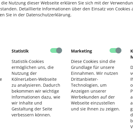
 die Nutzung dieser Webseite erklären Sie sich mit der Verwendun
rstanden. Detaillierte Informationen über den Einsatz von Cookies 
 betont: „Es ist wichtig, auch auf die eigene Sicherheit zu
ten Sie in der Datenschutzerklärung.
ur auf die Umsicht anderer Verkehrsteilnehmer zu
 sicheren und verantwortungsvolleren Umgang zu sorgen.“
S
M
Statistik
Marketing
K
M
Statistik-Cookies
Diese Cookies sind die
S
ermöglichen uns, die
Grundlage für unsere
D
Nutzung der
Einnahmen. Wir nutzen
v
e
KölnerLeben-Webseite
Drittanbieter-
I
zu analysieren. Dadurch
Technologien, um
o
F
bekommen wir wichtige
Anzeigen unserer
P
Informationen dazu, wie
Werbekunden auf der
a
wir Inhalte und
Webseite einzustellen
a
V
Gestaltung der Seite
und sie Ihnen zu zeigen.
g
verbessern können.
d
F
b
V
D