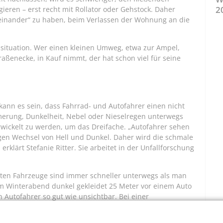
2
gieren – erst recht mit Rollator oder Gehstock. Daher
ieinander“ zu haben, beim Verlassen der Wohnung an die
ensituation. Wer einen kleinen Umweg, etwa zur Ampel,
aßenecke, in Kauf nimmt, der hat schon viel für seine
kann es sein, dass Fahrrad- und Autofahrer einen nicht
erung, Dunkelheit, Nebel oder Nieselregen unterwegs
verwickelt zu werden, um das Dreifache. „Autofahrer sehen
gen Wechsel von Hell und Dunkel. Daher wird die schmale
rklärt Stefanie Ritter. Sie arbeitet in der Unfallforschung
erten Fahrzeuge sind immer schneller unterwegs als man
nem Winterabend dunkel gekleidet 25 Meter vor einem Auto
n Autofahrer so gut wie unsichtbar. Bei einer
nd einer Reaktionszeit von nur einer Sekunde legt der
 das Bremspedal tritt. Zu spät, um rechtzeitig zum