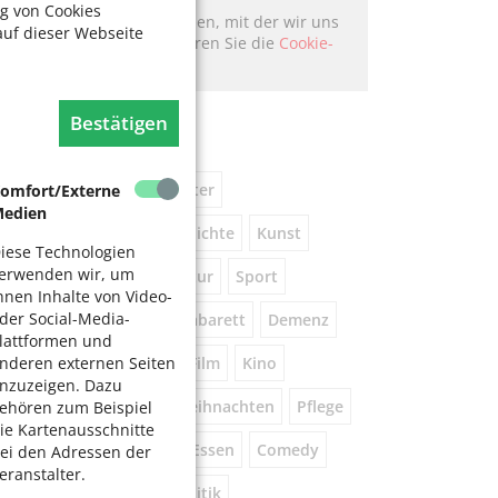
g von Cookies
Hier könnte Werbung stehen, mit der wir uns
auf dieser Webseite
finanzieren. Bitte akzeptieren Sie die
Cookie-
Meldung
.
Bestätigen
chlagworte
usik
kostenlos
Theater
omfort/Externe
edien
eniorennetzwerk
Geschichte
Kunst
iese Technologien
erwenden wir, um
Museum
Natur
Literatur
Sport
hnen Inhalte von Video-
der Social-Media-
ührung
Gespräche
Kabarett
Demenz
lattformen und
Wandern
Brauchtum
Film
Kino
nderen externen Seiten
nzuzeigen. Dazu
orsorge
Beratung
Weihnachten
Pflege
ehören zum Beispiel
ie Kartenausschnitte
este
Tanz
Vortrag
Essen
Comedy
ei den Adressen der
eranstalter.
igital
Gesundheit
Politik