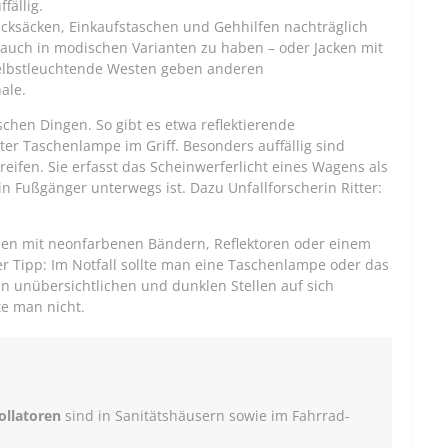
fällig.
cksäcken, Einkaufstaschen und Gehhilfen nachträglich
 auch in modischen Varianten zu haben – oder Jacken mit
selbstleuchtende Westen geben anderen
ale.
schen Dingen. So gibt es etwa reflektierende
r Taschenlampe im Griff. Besonders auffällig sind
reifen. Sie erfasst das Scheinwerferlicht eines Wagens als
ein Fußgänger unterwegs ist. Dazu Unfallforscherin Ritter:
nen mit neonfarbenen Bändern, Reflektoren oder einem
er Tipp: Im Notfall sollte man eine Taschenlampe oder das
 unübersichtlichen und dunklen Stellen auf sich
te man nicht.
ollatoren
sind in Sanitätshäusern sowie im Fahrrad-