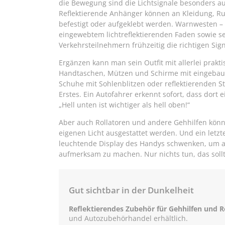
die Bewegung sind die Lichtsignale besonders auf
Reflektierende Anhänger können an Kleidung, Ru
befestigt oder aufgeklebt werden. Warnwesten –
eingewebtem lichtreflektierenden Faden sowie 
Verkehrsteilnehmern frühzeitig die richtigen Sign
Ergänzen kann man sein Outfit mit allerlei prakti
Handtaschen, Mützen und Schirme mit eingebaute
Schuhe mit Sohlenblitzen oder reflektierenden St
Erstes. Ein Autofahrer erkennt sofort, dass dort 
„Hell unten ist wichtiger als hell oben!“
Aber auch Rollatoren und andere Gehhilfen kön
eigenen Licht ausgestattet werden. Und ein letzt
leuchtende Display des Handys schwenken, um an
aufmerksam zu machen. Nur nichts tun, das soll
Gut sichtbar in der Dunkelheit
Reflektierendes Zubehör für Gehhilfen und R
und Autozubehörhandel erhältlich.