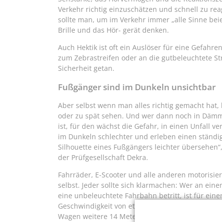
Verkehr richtig einzuschätzen und schnell zu rea
sollte man, um im Verkehr immer „alle Sinne be
Brille und das Hör- gerät denken.
Auch Hektik ist oft ein Auslöser für eine Gefahr
zum Zebrastreifen oder an die gutbeleuchtete Str
Sicherheit getan.
Fußgänger sind im Dunkeln unsichtbar
Aber selbst wenn man alles richtig gemacht hat, 
oder zu spät sehen. Und wer dann noch in Dämm
ist, für den wächst die Gefahr, in einen Unfall 
im Dunkeln schlechter und erleben einen ständi
Silhouette eines Fußgängers leichter übersehen“, e
der Prüfgesellschaft Dekra.
Fahrräder, E-Scooter und alle anderen motorisi
selbst. Jeder sollte sich klarmachen: Wer an ei
eine unbeleuchtete Fahrbahn betritt, ist für eine
Geschwindigkeit von etwa 50 Stundenkilometern u
Wagen weitere 14 Meter zurück, bevor der Fahrer