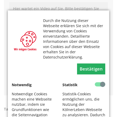
Hier wartet ein Video auf Sie. Bitte bestätigen Sie
die
Cookie-Meldung
, um das Laden von
Drittanbieter-Inhalten zu ermöglichen.
Durch die Nutzung dieser
Webseite erklären Sie sich mit der
Weitere Informationen beim LVR-Informationssystem
Verwendung von Cookies
KuLaDig – Kultur. Landschaft. Digital.
einverstanden. Detaillierte
www.kuladig.de
Informationen über den Einsatz
von Cookies auf dieser Webseite
Mehr Themen aus der Reihe KuLaDig? Das
erhalten Sie in der
könnte Sie auch interessieren:
Datenschutzerklärung.
Schon gewusst, was sich im U-Bahnhof Kalk Post
Bestätigen
befindet?
Kennen Sie die Kölner Geschichte vom Mercedes-Stern
Notwendig
Statistik
Notwendige Cookies
Statistik-Cookies
machen eine Webseite
ermöglichen uns, die
nutzbar, indem sie
Nutzung der
Tags:
Kölner Stadtgeschichte
,
KuLaDig
Grundfunktionen wie
KölnerLeben-Webseite
die Seitennavigation
zu analysieren. Dadurch