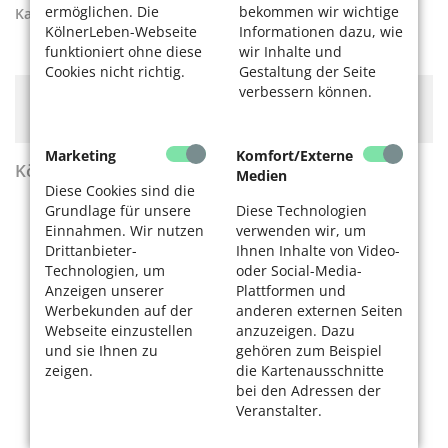
ermöglichen. Die
bekommen wir wichtige
Kategorien:
Unser Köln
KölnerLeben-Webseite
Informationen dazu, wie
funktioniert ohne diese
wir Inhalte und
Cookies nicht richtig.
Gestaltung der Seite
verbessern können.
Hier könnte Werbung stehen, mit der wir uns
finanzieren. Bitte akzeptieren Sie die
Cookie-Meldung
.
Marketing
Komfort/Externe
KölnerLeben Sommer 2026
Medien
Diese Cookies sind die
Grundlage für unsere
Diese Technologien
Einnahmen. Wir nutzen
verwenden wir, um
Drittanbieter-
Ihnen Inhalte von Video-
Technologien, um
oder Social-Media-
Anzeigen unserer
Plattformen und
Werbekunden auf der
anderen externen Seiten
Webseite einzustellen
anzuzeigen. Dazu
und sie Ihnen zu
gehören zum Beispiel
zeigen.
die Kartenausschnitte
bei den Adressen der
Veranstalter.