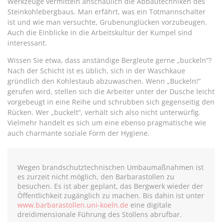
Werkzeuge vermitteln anschaulich die Abbautechniken des
Steinkohlebergbaus. Man erfährt, was ein Totmannschalter
ist und wie man versuchte, Grubenunglücken vorzubeugen.
Auch die Einblicke in die Arbeitskultur der Kumpel sind
interessant.
Wissen Sie etwa, dass anständige Bergleute gerne „buckeln“?
Nach der Schicht ist es üblich, sich in der Waschkaue
gründlich den Kohlestaub abzuwaschen. Wenn „Buckeln!“
gerufen wird, stellen sich die Arbeiter unter der Dusche leicht
vorgebeugt in eine Reihe und schrubben sich gegenseitig den
Rücken. Wer „buckelt“, verhält sich also nicht unterwürfig.
Vielmehr handelt es sich um eine ebenso pragmatische wie
auch charmante soziale Form der Hygiene.
Wegen brandschutztechnischen Umbaumaßnahmen ist
es zurzeit nicht möglich, den Barbarastollen zu
besuchen. Es ist aber geplant, das Bergwerk wieder der
Öffentlichkeit zugänglich zu machen. Bis dahin ist unter
www.barbarastollen.uni-koeln.de
eine digitale
dreidimensionale Führung des Stollens abrufbar.