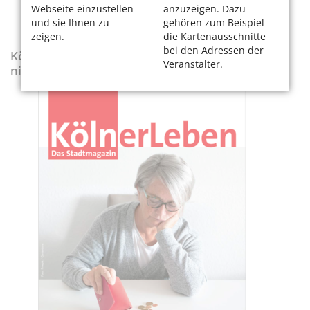
Webseite einzustellen
anzuzeigen. Dazu
und sie Ihnen zu
gehören zum Beispiel
zeigen.
die Kartenausschnitte
bei den Adressen der
KölnerLeben-Sonderausgabe „Wenn die Rente
Veranstalter.
nicht reicht“