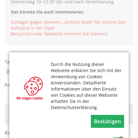
Donnerstag 10–12.30 Uhr und nach Vereinbarung
Das könnte Sie auch interessieren:
Schlager gegen Demenz: „Schöne Maid“ für schöne Zeit
Aufstand in der Oper
Besuchshunde: Spielend erinnern bei Demenz
Tags:
Hilfe bei Demenz in Köln
,
Durch die Nutzung dieser
Webseite erklären Sie sich mit der
pflegende Angehörige in Köln
Verwendung von Cookies
einverstanden. Detaillierte
Kategorien:
Pflege
Informationen über den Einsatz
von Cookies auf dieser Webseite
erhalten Sie in der
Datenschutzerklärung.
Hier könnte Werbung stehen, mit der wir uns
finanzieren. Bitte akzeptieren Sie die
Cookie-Meldung
.
Bestätigen
KölnerLeben Sommer 2026