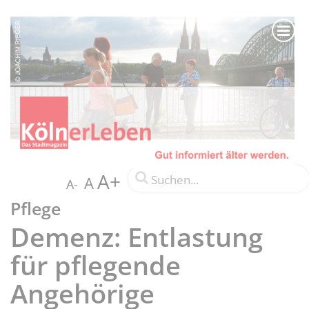
A+
A
A-
Pflege
Demenz: Entlastung
für pflegende
Angehörige