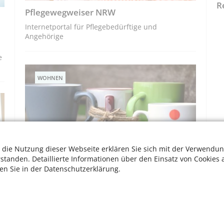
R
Pflegewegweiser NRW
Internetportal für Pflegebedürftige und
Angehörige
e
WOHNEN
 die Nutzung dieser Webseite erklären Sie sich mit der Verwendun
rstanden. Detaillierte Informationen über den Einsatz von Cookies 
ten Sie in der Datenschutzerklärung.
Zimmer frei in einer Demenz-WG in Köln
Ältere Mitbewohnerin gesucht – ab sofort!
W