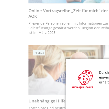
Online-Vortragsreihe „Zeit für mich“ der
AOK
Pflegende Personen sollen mit Informationen zur
Selbstfürsorge gestärkt werden. Beginn der Reih
ist im März 2025.
PFLEGE
Durch
einve
erhal
Unabhängige Hilfe im Pflegefall
Kostenlose und neutrale Pflegeberatung