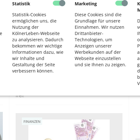
Statistik
Marketing
K
2
WOHNEN
M
Statistik-Cookies
Diese Cookies sind die
ermöglichen uns, die
Grundlage für unsere
D
Nutzung der
Einnahmen. Wir nutzen
v
e
KölnerLeben-Webseite
Drittanbieter-
I
zu analysieren. Dadurch
Technologien, um
o
bekommen wir wichtige
Anzeigen unserer
P
Informationen dazu, wie
Werbekunden auf der
a
wir Inhalte und
Webseite einzustellen
a
Gestaltung der Seite
und sie Ihnen zu zeigen.
g
Pflege-Wohngemeinschaft – eine gute
verbessern können.
d
Alternative zum Pflegeheim?
b
V
Über die Gründung und Organisation einer Pflege-
Wohngemeinschaft. Aktuell ist ein WG-Zimmer
frei!
FINANZEN