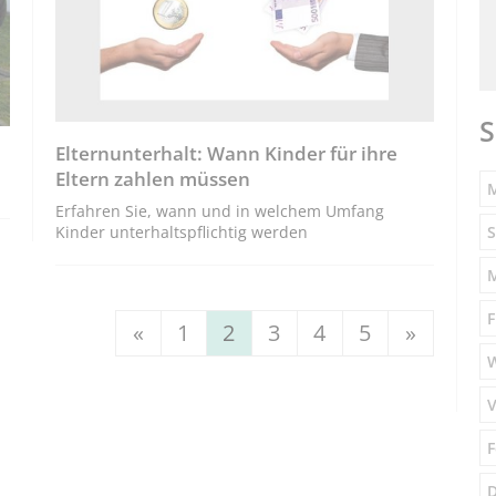
S
Elternunterhalt: Wann Kinder für ihre
Eltern zahlen müssen
M
Erfahren Sie, wann und in welchem Umfang
S
Kinder unterhaltspflichtig werden
F
«
1
2
3
4
5
»
V
F
D