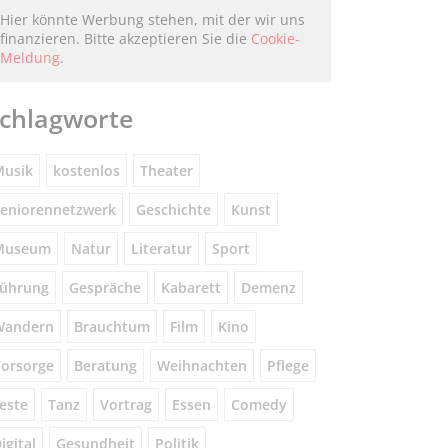
Hier könnte Werbung stehen, mit der wir uns
finanzieren. Bitte akzeptieren Sie die
Cookie-
Meldung
.
chlagworte
usik
kostenlos
Theater
eniorennetzwerk
Geschichte
Kunst
Museum
Natur
Literatur
Sport
ührung
Gespräche
Kabarett
Demenz
Wandern
Brauchtum
Film
Kino
orsorge
Beratung
Weihnachten
Pflege
este
Tanz
Vortrag
Essen
Comedy
igital
Gesundheit
Politik