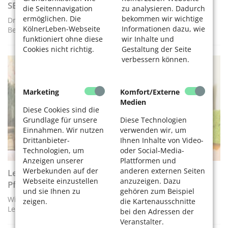
SBK mit neuer Leitung
die Seitennavigation
zu analysieren. Dadurch
ermöglichen. Die
bekommen wir wichtige
Dr. Amélie Koecke hat die Geschäftsführung der SBK Sozial-
KölnerLeben-Webseite
Informationen dazu, wie
Betriebe-Köln übernommen
funktioniert ohne diese
wir Inhalte und
Cookies nicht richtig.
Gestaltung der Seite
verbessern können.
PFLEGE
Marketing
Komfort/Externe
Medien
Diese Cookies sind die
Grundlage für unsere
Diese Technologien
Einnahmen. Wir nutzen
verwenden wir, um
Drittanbieter-
Ihnen Inhalte von Video-
Technologien, um
oder Social-Media-
Anzeigen unserer
Plattformen und
Werbekunden auf der
anderen externen Seiten
Leistungen und Pflegegrade der
Webseite einzustellen
anzuzeigen. Dazu
Pflegeversicherung
und sie Ihnen zu
gehören zum Beispiel
Wie erfolgt die Einstufung in die Pflegegrade? Welche
zeigen.
die Kartenausschnitte
Leistungen gibt es bei welchem Pflegegrad?
bei den Adressen der
Veranstalter.