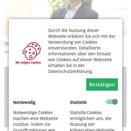
Durch die Nutzung dieser
Webseite erklären Sie sich mit der
Verwendung von Cookies
Das Alter ist Teil unserer Zukunft
einverstanden. Detaillierte
Kommentar des Beigeordneten Dr. Harald Rau
Informationen über den Einsatz
von Cookies auf dieser Webseite
erhalten Sie in der
Datenschutzerklärung.
VEREINE / ORGANISATIONEN
Bestätigen
Notwendig
Statistik
Notwendige Cookies
Statistik-Cookies
machen eine Webseite
ermöglichen uns, die
nutzbar, indem sie
Nutzung der
Grundfunktionen wie
KölnerLeben-Webseite