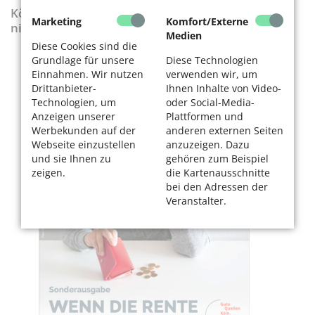
KölnerLeben-Sonderausgabe „Wenn die Rente
Marketing
Komfort/Externe
nicht reicht“
Medien
Diese Cookies sind die
Grundlage für unsere
Diese Technologien
Einnahmen. Wir nutzen
verwenden wir, um
Drittanbieter-
Ihnen Inhalte von Video-
Technologien, um
oder Social-Media-
Anzeigen unserer
Plattformen und
Werbekunden auf der
anderen externen Seiten
Webseite einzustellen
anzuzeigen. Dazu
und sie Ihnen zu
gehören zum Beispiel
zeigen.
die Kartenausschnitte
bei den Adressen der
Veranstalter.