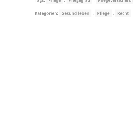
Tags:
Pflege
,
Pflegegrad
,
Pflegeversicheru
Kategorien:
Gesund leben
,
Pflege
,
Recht