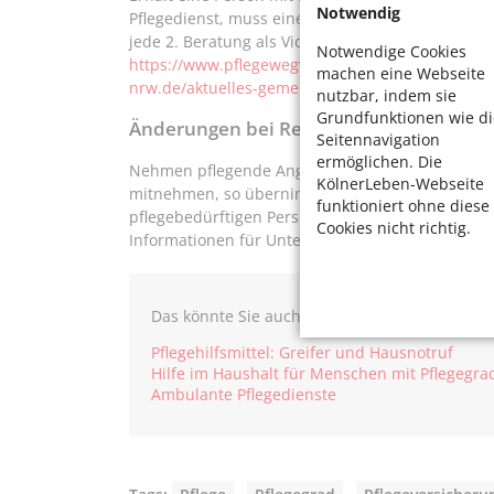
Notwendig
Pflegedienst, muss eine regelmäßige Beratung du
jede 2. Beratung als Videoberatung erfolgen. M
Notwendige Cookies
https://www.pflegewegweiser-nrw.de/aktuelles-p
machen eine Webseite
nrw.de/aktuelles-gemeinsam-die-kur
.
nutzbar, indem sie
Grundfunktionen wie di
Änderungen bei Reha und Kur für pfleg
Seitennavigation
ermöglichen. Die
Nehmen pflegende Angehörige eine Reha oder ein
KölnerLeben-Webseite
mitnehmen, so übernimmt die Pflegekasse die K
funktioniert ohne diese
pflegebedürftigen Person. Lesen mehr zum Thema
Cookies nicht richtig.
Informationen für Unterstützende (
alter-pflege-
Das könnte Sie auch interessieren:
Pflegehilfsmittel: Greifer und Hausnotruf
Hilfe im Haushalt für Menschen mit Pflegegra
Ambulante Pflegedienste