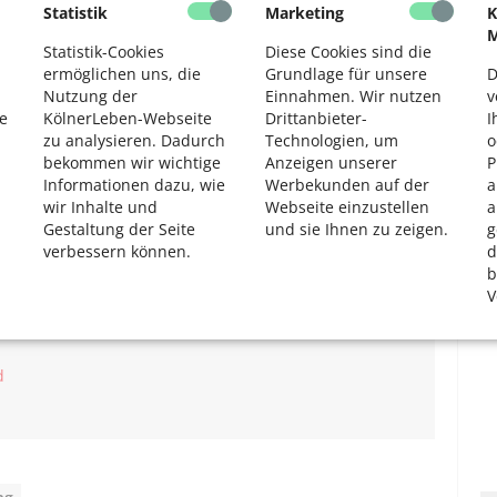
Statistik
Marketing
K
rch den Pflegefachdienst stattfinden. Bis März 2027 kann
2
M
ehr zum Thema Pflichtberatung bei Pflege Wegweiser NRW:
Statistik-Cookies
Diese Cookies sind die
flicht-beratung-video https://www.pflegewegweiser-
ermöglichen uns, die
Grundlage für unsere
D
Nutzung der
Einnahmen. Wir nutzen
v
e
KölnerLeben-Webseite
Drittanbieter-
I
ende Angehörige
zu analysieren. Dadurch
Technologien, um
o
bekommen wir wichtige
Anzeigen unserer
P
e Kur in Anspruch, bei der sie die zu pflegende Person
Informationen dazu, wie
Werbekunden auf der
a
osten für die pflegebedingten Aufwendungen der
wir Inhalte und
Webseite einzustellen
a
: Neuerungen in der Pflegeversicherung ab Juli 2024 –
Gestaltung der Seite
und sie Ihnen zu zeigen.
g
demenz-nrw.de
)
verbessern können.
d
b
V
d