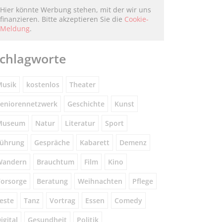
Hier könnte Werbung stehen, mit der wir uns
finanzieren. Bitte akzeptieren Sie die
Cookie-
Meldung
.
chlagworte
usik
kostenlos
Theater
eniorennetzwerk
Geschichte
Kunst
Museum
Natur
Literatur
Sport
ührung
Gespräche
Kabarett
Demenz
Wandern
Brauchtum
Film
Kino
orsorge
Beratung
Weihnachten
Pflege
este
Tanz
Vortrag
Essen
Comedy
igital
Gesundheit
Politik