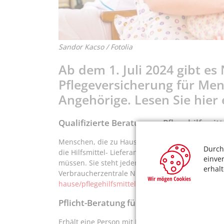
Sandor Kacso / Fotolia
Ab dem 1. Juli 2024 gibt e
Pflegeversicherung für Me
Angehörige. Lesen Sie hier 
Qualifizierte Beratung zu Pflegehilfsmitt
Menschen, die zu Hause leben, haben ab Pflegegra
Durch
die Hilfsmittel- Lieferanten eine qualifizierte 
einve
müssen. Sie steht jedem Bezieher von Pflegehilfsm
erhal
Verbraucherzentrale NRW:
https://www.verbrauc
hause/pflegehilfsmittel-zum-verbrauch-diese-reg
Pflicht-Beratung für Personen mit Pfleg
Erhält eine Person mit Pflegegrad Pflegegeld und