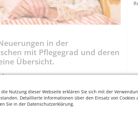
R
s Neuerungen in der
nschen mit Pflegegrad und deren
eine Übersicht.
eln
d 1 einen Anspruch auf Pflegehilfsmittel. Neu ist, dass
 die Nutzung dieser Webseite erklären Sie sich mit der Verwendun
Beratung zu Verbrauch und geeigneten Mitteln anbieten
rstanden. Detaillierte Informationen über den Einsatz von Cookies 
itteln nun rechtlich zu. Infos zu Pflegehilfsmitteln der
ten Sie in der Datenschutzerklärung.
herzentrale.nrw/wissen/gesundheit-pflege/pflege-zu-
eln-sollten-sie-kennen-95810
egrad per Video-Telefonie
 organisiert ihre Versorgung selbstständig ohne
W