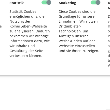
Statistik
Marketing
K
2
M
Statistik-Cookies
Diese Cookies sind die
ermöglichen uns, die
Grundlage für unsere
D
Nutzung der
Einnahmen. Wir nutzen
v
Köln
e
KölnerLeben-Webseite
Drittanbieter-
I
zu analysieren. Dadurch
Technologien, um
o
bekommen wir wichtige
Anzeigen unserer
P
Informationen dazu, wie
Werbekunden auf der
a
wir Inhalte und
Webseite einzustellen
a
Gestaltung der Seite
und sie Ihnen zu zeigen.
g
verbessern können.
d
b
V