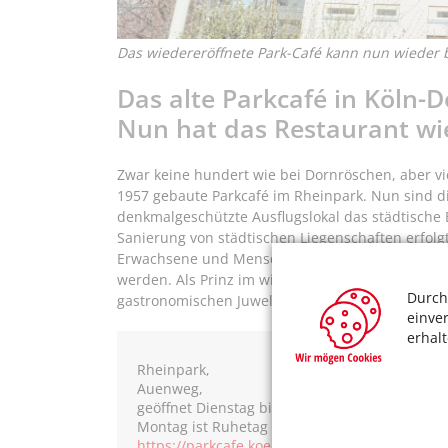
Das wiedereröffnete Park-Café kann nun wieder 
Das alte Parkcafé in Köln-D
Nun hat das Restaurant wi
Zwar keine hundert wie bei Dornröschen, aber vi
1957 gebaute Parkcafé im Rheinpark. Nun sind d
denkmalgeschützte Ausflugslokal das städtische
Sanierung von städtischen Liegenschaften erfolgt
Erwachsene und Menschen mit besonderen Vermit
werden. Als Prinz im wiedererwachten Park-Café 
Durch
gastronomischen Juwels im Rheinpark übernomm
einve
erhal
Rheinpark,
Auenweg,
geöffnet Dienstag bis Sonntag, 11–18 Uhr
Montag ist Ruhetag
https://parkcafe.koeln/