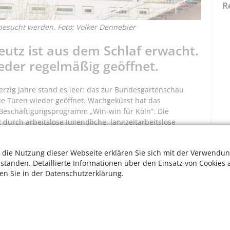
R
besucht werden. Foto: Volker Dennebier
eutz ist aus dem Schlaf erwacht.
eder regelmäßig geöffnet.
erzig Jahre stand es leer: das zur Bundesgartenschau
ie Türen wieder geöffnet. Wachgeküsst hat das
 Beschäftigungsprogramm „Win-win für Köln“. Die
 durch arbeitslose Jugendliche, langzeitarbeitslose
tlungshemmnissen, die so qualifiziert und beschäftigt
darf sich Roberto Campione fühlen, der die Pacht des
 die Nutzung dieser Webseite erklären Sie sich mit der Verwendun
en hat.
rstanden. Detaillierte Informationen über den Einsatz von Cookies 
ten Sie in der Datenschutzerklärung.
W