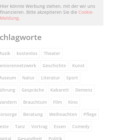
Hier könnte Werbung stehen, mit der wir uns
finanzieren. Bitte akzeptieren Sie die
Cookie-
Meldung
.
chlagworte
usik
kostenlos
Theater
eniorennetzwerk
Geschichte
Kunst
Museum
Natur
Literatur
Sport
ührung
Gespräche
Kabarett
Demenz
Wandern
Brauchtum
Film
Kino
orsorge
Beratung
Weihnachten
Pflege
este
Tanz
Vortrag
Essen
Comedy
igital
Gesundheit
Politik