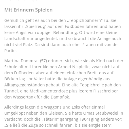
Mit Erinnern Spielen
Gemütlich geht es auch bei den „Teppichbahnern“ zu. Sie
lassen ihr „Spielzeug“ auf dem Fußboden fahren und haben
keine Angst vor ruppiger Behandlung. Oft wird eine kleine
Landschaft nur angedeutet, und so braucht die Anlage auch
nicht viel Platz. Da sind dann auch eher Frauen mit von der
Partie.
Martina Dammrat (57) erinnert sich, wie sie als Kind nach der
Schule oft mit ihrer kleinen Arnold N spielte, zwar nicht auf
dem Fußboden, aber auf einem einfachen Brett, das auf
Böcken lag. Ihr Vater hatte die Anlage eigenhändig aus
Alltagsgegenständen gebaut. Eine alte Teppichrolle gab den
Tunnel, eine Medikamentendose plus leerem Filzschreiber
den Wassertank für die Dampflok.
Allerdings lagen die Waggons und Loks öfter einmal
umgekippt neben den Gleisen. Sie hatte Omas Staubwedel in
Verdacht, doch die „Täterin“ (Jahrgang 1904) ging anders vor:
„Sie ließ die Züge so schnell fahren, bis sie entgleisten“,