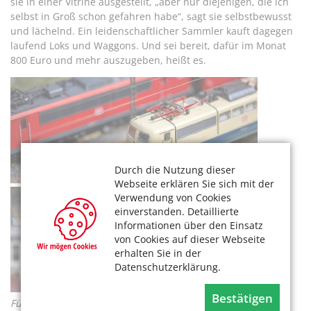
sie in einer Vitrine ausgestellt, „aber nur diejenigen, die ich
selbst in Groß schon gefahren habe“, sagt sie selbstbewusst
und lächelnd. Ein leidenschaftlicher Sammler kauft dagegen
laufend Loks und Waggons. Und sei bereit, dafür im Monat
800 Euro und mehr auszugeben, heißt es.
Durch die Nutzung dieser
Webseite erklären Sie sich mit der
Verwendung von Cookies
einverstanden. Detaillierte
Informationen über den Einsatz
von Cookies auf dieser Webseite
erhalten Sie in der
Datenschutzerklärung.
Bestätigen
Für den einen ist ein Lok-Modell eine Wertanlage – für den