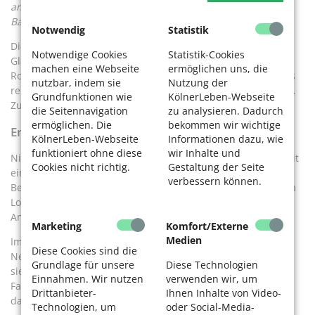
anderen ist sie eine Einladung zum Spielen. Foto: Thomas
Banneyer
Notwendig
Statistik
Die Mini-Züge verschiedener Baureihen werden in
Notwendige Cookies
Statistik-Cookies
Glasschränken ausgestellt und nur hin und wieder zum
machen eine Webseite
ermöglichen uns, die
Rollen gebracht. Manch einer betrachtet die Modelle gar als
nutzbar, indem sie
Nutzung der
reine Wertanlage und verwahrt sie geschützt in Kartons auf.
Grundfunktionen wie
KölnerLeben-Webseite
Zum „Spielen“ werden sie jedenfalls nicht ausgepackt.
die Seitennavigation
zu analysieren. Dadurch
ermöglichen. Die
bekommen wir wichtige
Entspannen und in Gedanken reisen
KölnerLeben-Webseite
Informationen dazu, wie
funktioniert ohne diese
wir Inhalte und
Nicht alle Eisenbahnbegeisterten haben ein Vereinsheim mit
Cookies nicht richtig.
Gestaltung der Seite
einer großen Anlage. Die Sürther Modellbahnfreunde zum
verbessern können.
Beispiel treffen sich donnerstags zum Fachsimpeln in einem
Lokal und beschäftigen sich ansonsten zu Hause mit ihren
Anlagen, mindestens einmal pro Woche.
Marketing
Komfort/Externe
Medien
Im Winter verschwinden einige fast täglich im Keller oder
Diese Cookies sind die
Nebenraum. Für die Ehefrauen sei das in Ordnung, meinen
Grundlage für unsere
Diese Technologien
sie. Die Männer schwärmen, dass das Bauen und
Einnahmen. Wir nutzen
verwenden wir, um
Fahrenlassen fast eine meditative Beschäftigung sei, die
Drittanbieter-
Ihnen Inhalte von Video-
dabei gleichzeitig viel Konzentration verlange.
Technologien, um
oder Social-Media-