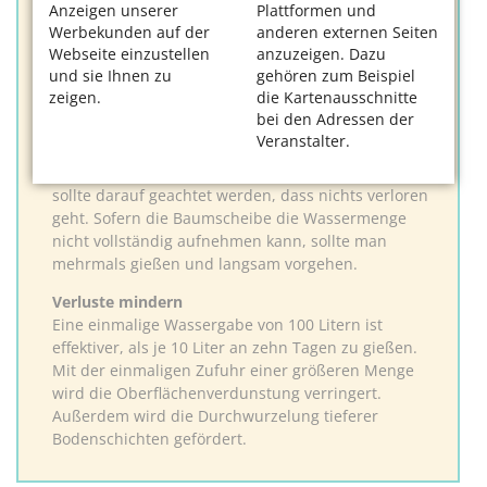
Anzeigen unserer
Plattformen und
Flächig gießen
Werbekunden auf der
anderen externen Seiten
Gießen Sie kein Wasser in die Belüftungsrohre eines
Webseite einzustellen
anzuzeigen. Dazu
jungen Baumes, denn es versickert ungenutzt in den
und sie Ihnen zu
gehören zum Beispiel
tieferen Schichten des Bodens.
zeigen.
die Kartenausschnitte
bei den Adressen der
Portionsweise wässern
Veranstalter.
Am einfachsten gießt man das Wasser vorsichtig mit
einem Eimer aus geringer Höhe an den Baum. Dabei
sollte darauf geachtet werden, dass nichts verloren
geht. Sofern die Baumscheibe die Wassermenge
nicht vollständig aufnehmen kann, sollte man
mehrmals gießen und langsam vorgehen.
Verluste mindern
Eine einmalige Wassergabe von 100 Litern ist
effektiver, als je 10 Liter an zehn Tagen zu gießen.
Mit der einmaligen Zufuhr einer größeren Menge
wird die Oberflächenverdunstung verringert.
Außerdem wird die Durchwurzelung tieferer
Bodenschichten gefördert.