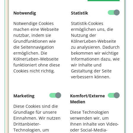
Sie ihn mit dem Reißverschluss. Anschließend
befüllen Sie den Sack mit Wasser. Je nach
Notwendig
Statistik
Stammdicke fasst der Wassersack 50 bis 75 Liter. (Im
Video wird die korrekte Anbringung und das Gießen
Notwendige Cookies
Statistik-Cookies
vorgeführt.)
machen eine Webseite
ermöglichen uns, die
nutzbar, indem sie
Nutzung der
Eine 14-tägige Befüllung des Wassersackes ist
Grundfunktionen wie
KölnerLeben-Webseite
ausreichend.
In extremen Dürreperioden sollte
die Seitennavigation
zu analysieren. Dadurch
häufiger bewässert werden. Eine tägliche Wässerung
ermöglichen. Die
bekommen wir wichtige
ist nicht sinnvoll.
KölnerLeben-Webseite
Informationen dazu, wie
funktioniert ohne diese
wir Inhalte und
Wichtig:
Die Säcke müssen jederzeit abnehmbar
Cookies nicht richtig.
Gestaltung der Seite
bleiben, damit eine mögliche Baumkontrolle
verbessern können.
problemlos durchgeführt werden kann. Die Stadt
behält sich vor, falsch angebrachte Wassersäcke
abzunehmen. Im Herbst und Winter müssen die
Marketing
Komfort/Externe
Säcke von den Bäumen abgenommen werden.
Medien
Anderenfalls sammelt sich Feuchtigkeit unter dem
Diese Cookies sind die
Wassersack und es können sich Krankheiten
Grundlage für unsere
Diese Technologien
etablieren.
Einnahmen. Wir nutzen
verwenden wir, um
Drittanbieter-
Ihnen Inhalte von Video-
Wässern ohne Wassersack:
Technologien, um
oder Social-Media-