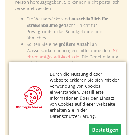
Person
herausgegeben. Sie können nicht postalisch
versendet werden!
Die Wassersäcke sind
ausschließlich für
Straßenbäume
gedacht – nicht für
Privatgrundstücke, Schulgelände und
ähnliches.
Sollten Sie eine
größere
Anzahl
an
Wassersäcken benötigen, bitte anmelden:
67-
ehrenamt@stadt-koeln.de
. Die Genehmigung
erhalten Sie per E-Mail.
Ein Sack lässt sich für mehrere Bäume
Durch die Nutzung dieser
abwechselnd verwenden
. Sie erhalten
Webseite erklären Sie sich mit der
genügend Wassersäcke, um Ihre Bäume
Verwendung von Cookies
gießen zu können. Auch in den kommenden
einverstanden. Detaillierte
Jahren können Sie Ihren Wassersack noch
Informationen über den Einsatz
verwenden. Denken Sie früh genug daran, den
von Cookies auf dieser Webseite
Sack ab Oktober wieder abzuhängen und
erhalten Sie in der
einzulagern.
Datenschutzerklärung.
Handhabung
Bestätigen
Platzieren Sie den Sack am Baumstamm und fixieren