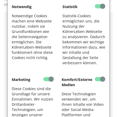
es nicht so schwer, sie zu schützen“, lautet sein Tenor.
Notwendig
Statistik
Notwendige Cookies
Statistik-Cookies
machen eine Webseite
ermöglichen uns, die
Wie wird man Naturschutzwart oder
nutzbar, indem sie
Nutzung der
Naturschutzwartin in Köln?
Grundfunktionen wie
KölnerLeben-Webseite
die Seitennavigation
zu analysieren. Dadurch
Wenden Sie sich an das Umwelt- und
ermöglichen. Die
bekommen wir wichtige
Verbraucherschutzamt.
KölnerLeben-Webseite
Informationen dazu, wie
Regelmäßige Gesuche:
funktioniert ohne diese
wir Inhalte und
Keine besonderen Voraussetzungen erforderlich,
Cookies nicht richtig.
Gestaltung der Seite
erwünscht sind Orts- und Naturschutzkenntnisse.
verbessern können.
Zeitaufwand: drei bis fünf Stunden pro Woche.
Aufwandsentschädigung: pro Monat 100 Euro
Kontakt: Umwelt- und Verbraucherschutzamt/Untere
Marketing
Komfort/Externe
Naturschutzbehörde,
Medien
Laura Christ, Tel. 0221 / 221-3 65 42,
Diese Cookies sind die
E-Mail:
laura.christ@stadt-koeln.de
Grundlage für unsere
Diese Technologien
Einnahmen. Wir nutzen
verwenden wir, um
Meldungen von wildem Müll Servicehotline der AWB
Drittanbieter-
Ihnen Inhalte von Video-
unter 0221 / 922 22 22 oder per E-Mail:
Technologien, um
oder Social-Media-
wildermuell@awbkoeln.de
oder auf
https://sags-
Anzeigen unserer
Plattformen und
uns.stadt-koeln.de.