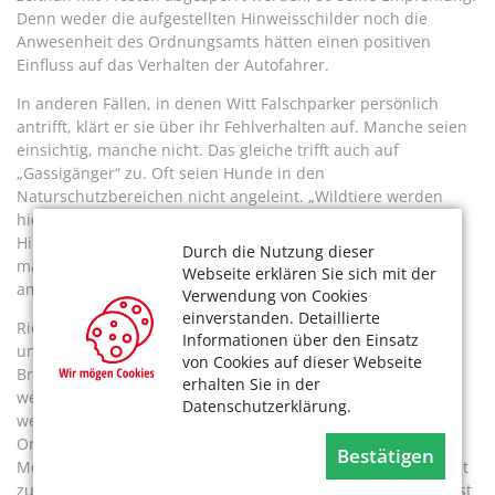
Denn weder die aufgestellten Hinweisschilder noch die
Anwesenheit des Ordnungsamts hätten einen positiven
Einfluss auf das Verhalten der Autofahrer.
In anderen Fällen, in denen Witt Falschparker persönlich
antrifft, klärt er sie über ihr Fehlverhalten auf. Manche seien
einsichtig, manche nicht. Das gleiche trifft auch auf
„Gassigänger“ zu. Oft seien Hunde in den
Naturschutzbereichen nicht angeleint. „Wildtiere werden
hierdurch massiv gestört und bedroht.“ Auf entsprechende
Hinweise reagierten Hundehalter oft uneinsichtig und
Durch die Nutzung dieser
manchmal sogar aggressiv, unbeeindruckt von seinem
Webseite erklären Sie sich mit der
amtlichen Ausweis.
Verwendung von Cookies
einverstanden. Detaillierte
Richtig gefährlich ist, was Witt immer wieder in den heißen
Informationen über den Einsatz
und trockenen Sommermonaten beobachtet. Wenn trotz
von Cookies auf dieser Webseite
Brandgefahr Lagerfeuer entfacht oder Grills angezündet
erhalten Sie in der
werden. „Meine Hinweise auf die bestehenden Verbote
Datenschutzerklärung.
werden in der Regel ignoriert.“ Erst der Verweis auf das
Ordnungsamt helfe. Witt hofft, dass er mit seinem Tun die
Bestätigen
Menschen dazu bewegen kann, wieder mehr auf die Umwelt
zu achten. „Die Natur ist ein kostbares Gut, und eigentlich ist