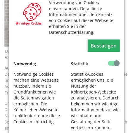
Verwendung von Cookies
einverstanden. Detaillierte
Informationen über den Einsatz
von Cookies auf dieser Webseite
erhalten Sie in der
Datenschutzerklärung.
Bestätigen
Das Essen wird bis zur Haustür gebracht. Foto: Heide Marie
Breer
Notwendig
Statistik
Auch eine gute Beratung gehört zu einem seriösen Service.
Notwendige Cookies
Statistik-Cookies
Denn die Ernährung soll dem individuellen Bedarf an Energie
machen eine Webseite
ermöglichen uns, die
und Nährstoffen entsprechen. Neben gesundheitlichen
nutzbar, indem sie
Nutzung der
Aspekten schaut man sich zusammen die speziellen
Grundfunktionen wie
KölnerLeben-Webseite
Ernährungsgewohnheiten und Vorlieben an.
die Seitennavigation
zu analysieren. Dadurch
Und Alternativen? Alternativen zu den Essen-auf-Rädern-
ermöglichen. Die
bekommen wir wichtige
Diensten gibt es etliche, und sie liegen oft in der
KölnerLeben-Webseite
Informationen dazu, wie
funktioniert ohne diese
wir Inhalte und
Nachbarschaft: Manche Krankenhäuser oder
Cookies nicht richtig.
Gestaltung der Seite
Senioreneinrichtungen bieten einen öffentlichen Mittagstisch
verbessern können.
an, auch Metzgereien und Bäckereien und natürlich