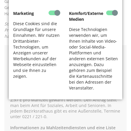
Gaststätten und Restaurants. Der Vorteil hier: Man kann in
Gesellschaft essen. Oder sich eben auch die Mahlzeit nach
Marketing
Komfort/Externe
Hause liefern lassen.
Medien
Diese Cookies sind die
Stand des Beitrags: Oktober 2021, Angaben – insbesondere
Grundlage für unsere
Diese Technologien
Preise und Zuschüsse – können sich inzwischen geändert
Einnahmen. Wir nutzen
verwenden wir, um
haben.
Drittanbieter-
Ihnen Inhalte von Video-
Technologien, um
oder Social-Media-
Anzeigen unserer
Plattformen und
Informationen
Werbekunden auf der
anderen externen Seiten
Webseite einzustellen
anzuzeigen. Dazu
Zuschuss der Stadt Köln
und sie Ihnen zu
gehören zum Beispiel
zeigen.
die Kartenausschnitte
Wer behindert, krank oder krankheitsgefährdet und
bei den Adressen der
nicht in der Lage ist, die Kosten für die Fertigmahlzeiten
Veranstalter.
allein zu tragen, kann einen Zuschuss bei der Stadt
Köln beantragen. Der Zuschuss kann in Höhe von bis zu
2,97 E pro Mahlzeit gewährt werden. Den Antrag stellt
man beim Amt für Soziales, Arbeit und Senioren. In
jedem Bezirksrathaus gibt es eine Außenstelle, Termine
unter 0221 / 221-0.
Informationen zu Mahlzeitendiensten und eine Liste