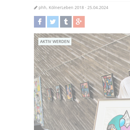
phh, KölnerLeben 2018 · 25.04.2024
teilen
twittern
teilen
teilen
AKTIV WERDEN