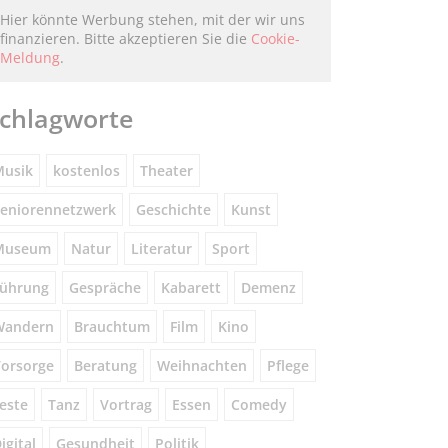
Hier könnte Werbung stehen, mit der wir uns
finanzieren. Bitte akzeptieren Sie die
Cookie-
Meldung
.
chlagworte
usik
kostenlos
Theater
eniorennetzwerk
Geschichte
Kunst
Museum
Natur
Literatur
Sport
ührung
Gespräche
Kabarett
Demenz
Wandern
Brauchtum
Film
Kino
orsorge
Beratung
Weihnachten
Pflege
este
Tanz
Vortrag
Essen
Comedy
igital
Gesundheit
Politik