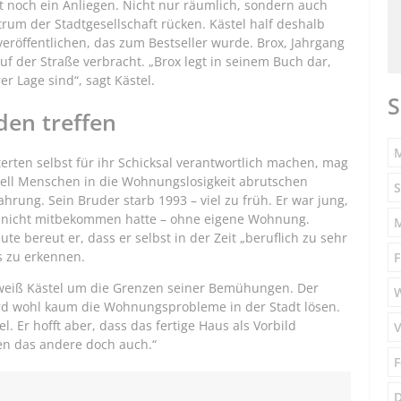
t noch ein Anliegen. Nicht nur räumlich, sondern auch
rum der Stadtgesellschaft rücken. Kästel half deshalb
eröffentlichen, das zum Bestseller wurde. Brox, Jahrgang
auf der Straße verbracht. „Brox legt in seinem Buch dar,
er Lage sind“, sagt Kästel.
S
den treffen
M
erten selbst für ihr Schicksal verantwortlich machen, mag
nell Menschen in die Wohnungslosigkeit abrutschen
S
ahrung. Sein Bruder starb 1993 – viel zu früh. Er war jung,
l nicht mitbekommen hatte – ohne eigene Wohnung.
te bereut er, dass er selbst in der Zeit „beruflich zu sehr
s zu erkennen.
F
 weiß Kästel um die Grenzen seiner Bemühungen. Der
d wohl kaum die Wohnungsprobleme in der Stadt lösen.
. Er hofft aber, dass das fertige Haus als Vorbild
V
en das andere doch auch.“
F
D