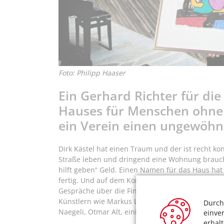
Foto: Philipp Haaser
Ein Gerhard Richter für di
Hauses für Menschen ohne 
ein Verein einen ungewöhnl
Dirk Kästel hat einen Traum und der ist recht ko
Straße leben und dringend eine Wohnung brauch
hilft geben“ Geld. Einen Namen für das Haus hat e
fertig. Und auf dem Konto des Vereins liegt tats
Gespräche über die Finanzierung zu führen. Die
Künstlern wie Markus Lüpertz, Gerhard Richter, Ol
Durch
Naegeli, Otmar Alt, einigen Kunstsammlern und 
einve
erhal