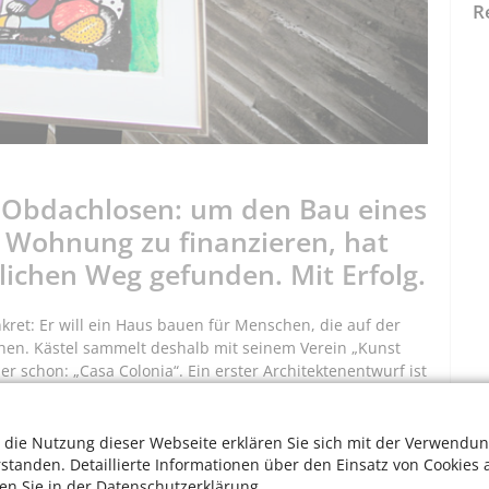
R
e Obdachlosen: um den Bau eines
Wohnung zu finanzieren, hat
ichen Weg gefunden. Mit Erfolg.
nkret: Er will ein Haus bauen für Menschen, die auf der
en. Kästel sammelt deshalb mit seinem Verein „Kunst
r schon: „Casa Colonia“. Ein erster Architektenentwurf ist
ächlich schon genug Eigenkapital, um mit den Banken erste
 komfortable Ausgangsposition verdankt der Verein
iver Jordan, HA Schult, Klaus Staeck, Christo, Harald
 die Nutzung dieser Webseite erklären Sie sich mit der Verwendun
vielen kunstbegeisterten Kölnerinnen und Kölnern.
rstanden. Detaillierte Informationen über den Einsatz von Cookies 
W
ten Sie in der Datenschutzerklärung.