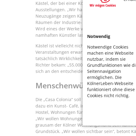
Kästel, der bei einer Kölner Wohnungsbaugesellscha
Ausstellungen. „Wir haben einen Riesenfundus“, s
Neuzugänge zeigen Kästel und seine Mitstreiter 
Räumen der Industrie- und Handelskammer (IHK) 
Wird eines der Werke verkauft, fließt der Betrag
namhaften Künstler lassen es sich auch nicht n
Notwendig
Kästel ist vielleicht nicht unbedingt der Typ, d
Notwendige Cookies
Veranstaltungen erwarten würde. Vielleicht ist 
machen eine Webseite
tatsächlich Wirklichkeit werden kann, wurde ihm 
nutzbar, indem sie
Richter bekam: „55.000 Euro haben wir damit re
Grundfunktionen wie di
sich an den entscheidenden Moment kurz nach d
Seitennavigation
ermöglichen. Die
Menschenwürdige Wohnung
KölnerLeben-Webseite
funktioniert ohne diese
Cookies nicht richtig.
Die „Casa Colonia“ soll freilich keine Notunter
dazu ein Kunst- Café, in dem Menschen mit Behin
Hostel, Wohnungen für Menschen, denen die Obda
„Wir wollen Wohnungen schaffen, die tatsächlich
grausam der Kölner Wohnungsmarkt sein kann. Es
Grundstück. „Wir wollen sichtbar sein“, betont K