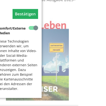
027
Bestätigen
omfort/Externe
edien
iese Technologien
erwenden wir, um
hnen Inhalte von Video-
der Social-Media-
lattformen und
nderen externen Seiten
nzuzeigen. Dazu
ehören zum Beispiel
ie Kartenausschnitte
ei den Adressen der
eranstalter.