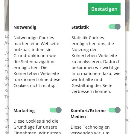
Bestätigen
Notwendig
Statistik
Lothar und Claudia H. suchen sich etwas Neues aus. Foto:
Notwendige Cookies
Statistik-Cookies
Jeannette Fentroß
machen eine Webseite
ermöglichen uns, die
nutzbar, indem sie
Nutzung der
„Wenn es nicht zur Tapete passt, lassen wir es hier“, lacht
Grundfunktionen wie
KölnerLeben-Webseite
Lothar, „und einmal haben wir ein Bild vorzeitig
die Seitennavigation
zu analysieren. Dadurch
zurückgebracht, da es uns zu düster war.“ Das
ermöglichen. Die
bekommen wir wichtige
Zusammenspiel der Motive verändert sich, meist entscheidet
KölnerLeben-Webseite
Informationen dazu, wie
der erste Gedanke. „Dann taucht man ein ins Kunstwerk und
funktioniert ohne diese
wir Inhalte und
wir tauschen uns dazu aus“, berichten beide. Sie hängen die
Cookies nicht richtig.
Gestaltung der Seite
Kunst ins Schlafzimmer und diskutieren beim morgendlichen
verbessern können.
Tee im Bett über deren Bedeutung.
„Auch ohne kunsthistorischen Sachverstand entdecken wir in
Marketing
Komfort/Externe
interessanten Bildern immer wieder neue Dinge. Oft
Medien
entscheidet die Langzeitwirkung, wir haben dann ganz eigene
Diese Cookies sind die
Geschichten zu den Bildern.“ „Und wenn die Kinder zu
Grundlage für unsere
Diese Technologien
Besuch kommen, fragen sie neugierig: ‚Habt ihr neue
Einnahmen. Wir nutzen
verwenden wir, um