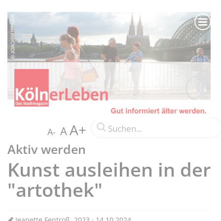
A+
A
A-
Aktiv werden
Kunst ausleihen in der
"artothek"
Jeanette Fentroß, 2023 · 14.10.2024