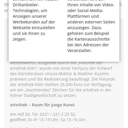
Bilder?‘“, erzählt Claudia. Nun, da ist der Bildungsauftrag voll
Drittanbieter-
Ihnen Inhalte von Video-
erfüllt.
Technologien, um
oder Social-Media-
Anzeigen unserer
Plattformen und
Werbekunden auf der
anderen externen Seiten
Webseite einzustellen
anzuzeigen. Dazu
Kunstprojekt zum 50-jährigen Jubiläum
und sie Ihnen zu
gehören zum Beispiel
Anlässlich des 50. Jubiläums der artothek – Raum für
zeigen.
die Kartenausschnitte
junge Kunst ermöglicht der Förderverein „Freunde der
bei den Adressen der
artothek Köln“ noch bis zum 19. November ein
Veranstalter.
temporäres Lichtkunstprojekt an der Fassade des Haus
Saaleck. Im Rahmen eines internationalen
Wettbewerbs, ausgelobt durch die „Freunde der
artothek Köln“, wurde von einer Fachjury der Entwurf
des Künstlerduos Ursula Molitor & Vladimir Kuzmin
prämiert und die Realisierung beauftragt. Die Freunde
der artothek Köln stellten 25.000 Euro zur Verfügung,
um ein „leuchtendes“ Zeichen für die artothek in der
Kölner Stadtgesellschaft zu setzen.
artothek – Raum für junge Kunst
Am Hof 50, Tel. 0221 / 221-2 23 32,
geöffnet: Di–Fr 13–19 Uhr, Sa 13–16 Uhr.