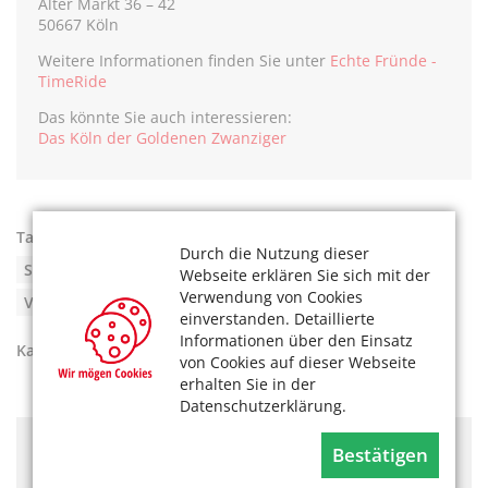
Alter Markt 36 – 42
50667 Köln
Weitere Informationen finden Sie unter
Echte Fründe -
TimeRide
Das könnte Sie auch interessieren:
Das Köln der Goldenen Zwanziger
Tags:
Echte Fründe
,
Köln 1926
,
Kostenfrei
,
Durch die Nutzung dieser
Senseum Alter Markt
,
TimeRide
,
Virtual Reality
,
Webseite erklären Sie sich mit der
Verwendung von Cookies
Virtuelle Zeitreisen
,
Zeitreise
einverstanden. Detaillierte
Informationen über den Einsatz
Kategorien:
Kultur
,
Unser Köln
von Cookies auf dieser Webseite
erhalten Sie in der
Datenschutzerklärung.
Hier könnte Werbung stehen, mit der wir uns
Bestätigen
finanzieren. Bitte akzeptieren Sie die
Cookie-Meldung
.