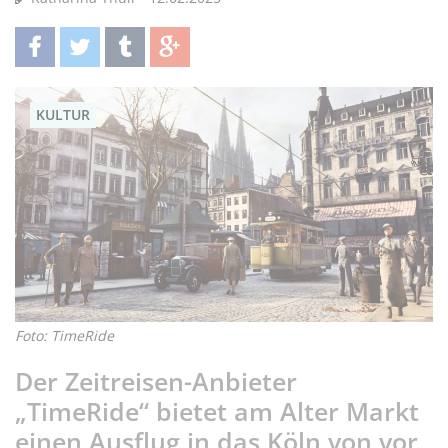
teilen
twittern
teilen
teilen
KULTUR
Foto: TimeRide
Der Zeitreisen-Anbieter
„TimeRide“ bietet am Alter Markt
einen Ausflug in das Köln von vor