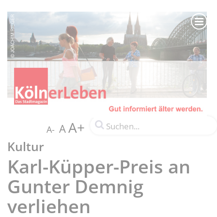
A+
A
A-
Kultur
Karl-Küpper-Preis an
Gunter Demnig
verliehen