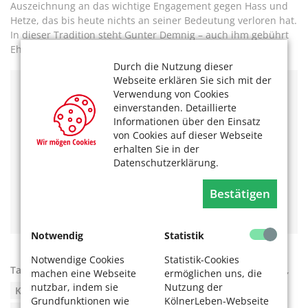
Auszeichnung an das wichtige Engagement gegen Hass und
Hetze, das bis heute nichts an seiner Bedeutung verloren hat.
In dieser Tradition steht Gunter Demnig – auch ihm gebührt
Ehre.
Durch die Nutzung dieser
Webseite erklären Sie sich mit der
Verwendung von Cookies
Weitere Infos zum Karl-Küpper-Preis finden Sie
hier
.
einverstanden. Detaillierte
Mehr zum Projekt und die Stolpersteine finden Sie
Informationen über den Einsatz
unter
Stolpersteine - Stadt Köln
.
von Cookies auf dieser Webseite
Das könnte Sie auch interessieren:
erhalten Sie in der
Datenschutzerklärung.
Die begehbaren Denkmäler von Gunter Demnig
Verdopplung der antisemitischen Vorfälle in Köln
Bestätigen
Für Demokratie – Gegen Antisemitismus (von Daniela
Tepper, vom 03.05.2021)
Notwendig
Statistik
Notwendige Cookies
Statistik-Cookies
Tags:
Antisemitismus
,
Büttenrede
,
Diskriminierung
,
machen eine Webseite
ermöglichen uns, die
nutzbar, indem sie
Nutzung der
Karl-Küpper-Preis
,
Karneval
,
Nationalsozialismus
,
Grundfunktionen wie
KölnerLeben-Webseite