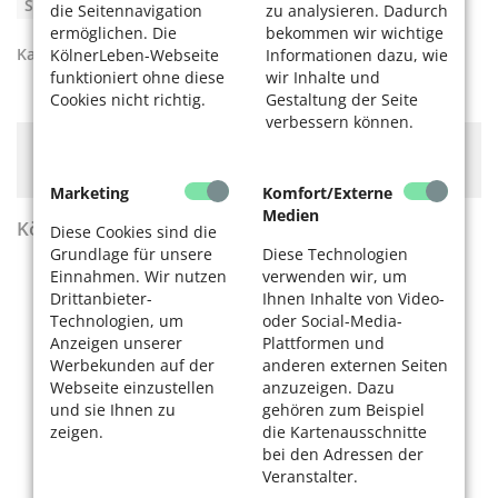
Stolpersteine
die Seitennavigation
zu analysieren. Dadurch
ermöglichen. Die
bekommen wir wichtige
Kategorien:
Kultur
,
Unser Köln
KölnerLeben-Webseite
Informationen dazu, wie
funktioniert ohne diese
wir Inhalte und
Cookies nicht richtig.
Gestaltung der Seite
verbessern können.
Hier könnte Werbung stehen, mit der wir uns
finanzieren. Bitte akzeptieren Sie die
Cookie-Meldung
.
Marketing
Komfort/Externe
Medien
KölnerLeben Sommer 2026
Diese Cookies sind die
Grundlage für unsere
Diese Technologien
Einnahmen. Wir nutzen
verwenden wir, um
Drittanbieter-
Ihnen Inhalte von Video-
Technologien, um
oder Social-Media-
Anzeigen unserer
Plattformen und
Werbekunden auf der
anderen externen Seiten
Webseite einzustellen
anzuzeigen. Dazu
und sie Ihnen zu
gehören zum Beispiel
zeigen.
die Kartenausschnitte
bei den Adressen der
Veranstalter.