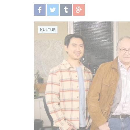
teilen
twittern
teilen
teilen
KULTUR