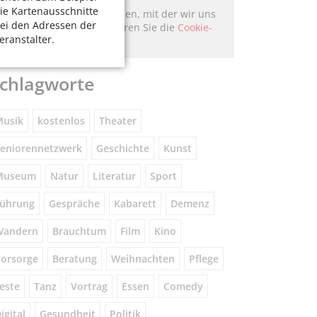
ie Kartenausschnitte
Hier könnte Werbung stehen, mit der wir uns
ei den Adressen der
finanzieren. Bitte akzeptieren Sie die
Cookie-
eranstalter.
Meldung
.
chlagworte
usik
kostenlos
Theater
eniorennetzwerk
Geschichte
Kunst
Museum
Natur
Literatur
Sport
ührung
Gespräche
Kabarett
Demenz
Wandern
Brauchtum
Film
Kino
orsorge
Beratung
Weihnachten
Pflege
este
Tanz
Vortrag
Essen
Comedy
igital
Gesundheit
Politik