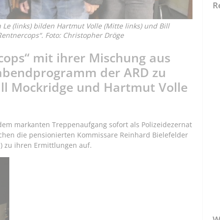
R
 (links) bilden Hartmut Volle (Mitte links) und Bill
Rentnercops“. Foto: Christopher Dröge
rcops“ mit ihrer Mischung aus
rabendprogramm der ARD zu
Bill Mockridge und Hartmut Volle
 dem markanten Treppenaufgang sofort als Polizeidezernat
chen die pensionierten Kommissare Reinhard Bielefelder
) zu ihren Ermittlungen auf.
W