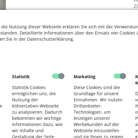
2
 die Nutzung dieser Webseite erklären Sie sich mit der Verwendun
rstanden. Detaillierte Informationen über den Einsatz von Cookies 
rie nicht in Mülheim, sondern in Braunsfeld, die Treppe
ten Sie in der Datenschutzerklärung.
 Dort stehen heute mit Kamera-, Ton- und
ng-Trucks für die Dreharbeiten. Im Flur des ersten
it der Glassteinwand zu finden ist, schieben sich
neinander vorbei. Über den Boden schlängeln sich
t benötigt werden, werden als Abstellkammern genutzt.
Statistik
Marketing
K
e (76) und warten auf ihren Einsatz. Sie üben sich in
M
Statistik-Cookies
Diese Cookies sind die
e manchmal Stunden warten müssen, bis die Kulissen für
ermöglichen uns, die
Grundlage für unsere
D
htag kann ganz schön lang werden.
Nutzung der
Einnahmen. Wir nutzen
v
e
KölnerLeben-Webseite
Drittanbieter-
I
zu analysieren. Dadurch
Technologien, um
o
ndere Herausforderung als in jüngeren Jahren. „Ich merke
bekommen wir wichtige
Anzeigen unserer
P
olle. „Ich muss mich an Drehtagen viel mehr
Informationen dazu, wie
Werbekunden auf der
a
d locker wie früher“, fügt Mockridge hinzu. „Man muss
wir Inhalte und
Webseite einzustellen
a
Damit der sitzt, brauche ich deutlich mehr Vorbereitung
Gestaltung der Seite
und sie Ihnen zu zeigen.
g