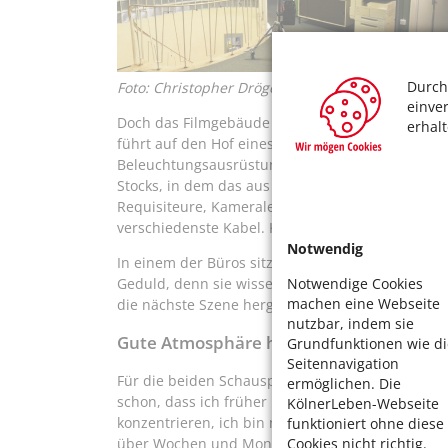
Durch
Foto: Christopher Dröge
einve
Doch das Filmgebäude steht anders als in der Se
erhal
führt auf den Hof eines Gebrauchtwagenhandels.
Beleuchtungsausrüstung beladene Lkw und Cateri
Stocks, in dem das aus der Serie bekannte Büro m
Requisiteure, Kameraleute und Aufnahmeleiter a
verschiedenste Kabel. Kulissen, die zurzeit nich
Notwendig
In einem der Büros sitzen Volle (70) und Mockridg
Notwendige Cookies
Geduld, denn sie wissen aus Erfahrung, dass si
machen eine Webseite
die nächste Szene hergerichtet sind. So ein Dre
nutzbar, indem sie
Gute Atmosphäre hält jung
Grundfunktionen wie di
Seitennavigation
Für die beiden Schauspieler bedeutet das eine a
ermöglichen. Die
schon, dass ich früher müde werde“, sagt etwa V
KölnerLeben-Webseite
konzentrieren, ich bin nicht mehr so spontan un
funktioniert ohne diese
über Wochen und Monate jeden Tag Text lernen. 
Cookies nicht richtig.