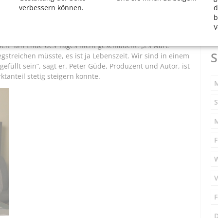
verbessern können.
d
, mit den eigenen Kräften zu haushalten, sagt Volle. „Es
b
arbeitet, gerade mit jüngeren Kollegen“, meint er. „Mehr
V
eit“ am Ende des Tages nicht geschlaucht. „Es wäre
S
streichen müsste, es ist ja Lebenszeit. Wir sind in einem
efüllt sein“, sagt er. Peter Güde, Produzent und Autor, ist
ktanteil stetig steigern konnte.
M
S
F
V
F
D