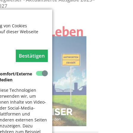
027
g von Cookies
auf dieser Webseite
Bestätigen
omfort/Externe
edien
iese Technologien
erwenden wir, um
hnen Inhalte von Video-
der Social-Media-
lattformen und
nderen externen Seiten
nzuzeigen. Dazu
ehören zum Beispiel