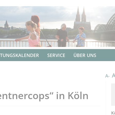
LTUNGSKALENDER
SERVICE
ÜBER UNS
A-
entnercops“ in Köln
K