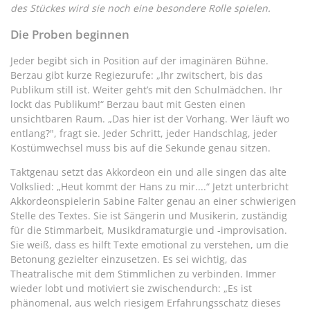
des Stückes wird sie noch eine besondere Rolle spielen.
Die Proben beginnen
Jeder begibt sich in Position auf der imaginären Bühne.
Berzau gibt kurze Regiezurufe: „Ihr zwitschert, bis das
Publikum still ist. Weiter geht’s mit den Schulmädchen. Ihr
lockt das Publikum!“ Berzau baut mit Gesten einen
unsichtbaren Raum. „Das hier ist der Vorhang. Wer läuft wo
entlang?", fragt sie. Jeder Schritt, jeder Handschlag, jeder
Kostümwechsel muss bis auf die Sekunde genau sitzen.
Taktgenau setzt das Akkordeon ein und alle singen das alte
Volkslied: „Heut kommt der Hans zu mir....“ Jetzt unterbricht
Akkordeonspielerin Sabine Falter genau an einer schwierigen
Stelle des Textes. Sie ist Sängerin und Musikerin, zuständig
für die Stimmarbeit, Musikdramaturgie und -improvisation.
Sie weiß, dass es hilft Texte emotional zu verstehen, um die
Betonung gezielter einzusetzen. Es sei wichtig, das
Theatralische mit dem Stimmlichen zu verbinden. Immer
wieder lobt und motiviert sie zwischendurch: „Es ist
phänomenal, aus welch riesigem Erfahrungsschatz dieses