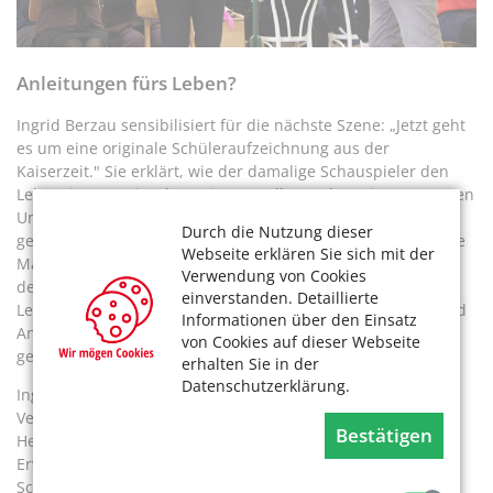
Anleitungen fürs Leben?
Ingrid Berzau sensibilisiert für die nächste Szene: „Jetzt geht
es um eine originale Schüleraufzeichnung aus der
Kaiserzeit." Sie erklärt, wie der damalige Schauspieler den
Lehrer interpretiert hat. Die Darsteller proben einen strengen
Unterricht. Der Schulschluss wird von den Schulmädchen
Durch die Nutzung dieser
gefeiert und die Szene endet mit dem alten Volkslied „Kleine
Webseite erklären Sie sich mit der
Mädchen müssen schlafen gehn“. Das Stück geht weiter mit
Verwendung von Cookies
dem Vortragen von, aus heutiger Sicht, teils absurden
einverstanden. Detaillierte
Lebensweisheiten aus Poesiealben. Solche „Anleitungen und
Informationen über den Einsatz
Anweisungen fürs Leben“ in Reimform seien damals üblich
von Cookies auf dieser Webseite
gewesen, erläutert eine Moderatorin.
erhalten Sie in der
Datenschutzerklärung.
Ingrid Bezau gibt einen Vorgeschmack auf den weiteren
Verlauf: „Im Anschluss gehen wir weiter chronologisch ins
Bestätigen
Heute. Denn die Alten von 1987 haben den Krieg als
Erwachsene erlebt. Wir sind Kriegs- und Nachkriegskinder.“
Schon immer greife das Improvisationstheater die Themen