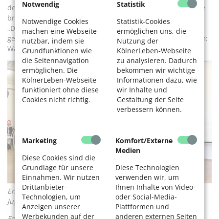
Notwendig
Statistik
der Teilnehmer auf, oft gäbe es einen politischen Bezug. Sie
bringt die Entwicklung des Altentheaters auf den Punkt.
Notwendige Cookies
Statistik-Cookies
„Das Alter ist heute facettenreicher und komplizierter
machen eine Webseite
ermöglichen uns, die
geworden. Aber es geht nicht um Anekdoten, es geht darum:
nutzbar, indem sie
Nutzung der
Was bedeutet das alles heute?“
Grundfunktionen wie
KölnerLeben-Webseite
die Seitennavigation
zu analysieren. Dadurch
ermöglichen. Die
bekommen wir wichtige
KölnerLeben-Webseite
Informationen dazu, wie
funktioniert ohne diese
wir Inhalte und
Cookies nicht richtig.
Gestaltung der Seite
verbessern können.
Marketing
Komfort/Externe
Medien
Diese Cookies sind die
Grundlage für unsere
Diese Technologien
Einnahmen. Wir nutzen
verwenden wir, um
Drittanbieter-
Ihnen Inhalte von Video-
Endlich kommt der schönste Teil: Die Tänze der eigenen
Technologien, um
oder Social-Media-
Jugend.
Anzeigen unserer
Plattformen und
Werbekunden auf der
anderen externen Seiten
Fotos: Antje Schlenker-Kortum