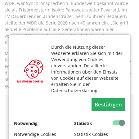
WDR, war Synchronsprecherin. Bundesweit bekannt wurde
sie als Frisörmeisterin Isolde Panowak, später Pavarotti, im
TV-Dauerbrenner „Lindenstraße“. Sehr zu ihrem Bedauern
stellte der WDR die Serie 2020 nach 45 Jahren ein. „Sie griff
aktuelle Probleme auf, alle Generationen waren hier
vertreten.“ Heute beherrschten Mord, Quiz und
Küchenschlachten das Fernsehprogramm.
Durch die Nutzung dieser
Mit dem Lindenstraßen-Team steht sie immer noch in
Webseite erklären Sie sich mit der
Verwendung von Cookies
Kontakt. Auch von vielen Fans bekommt sie noch regelmäßig
einverstanden. Detaillierte
Post. Und in Köln fühlt sich Marianne Rogée wohl. Nur dass
Informationen über den Einsatz
die Stadt so dreckig ist, die KVB so teuer und in den U-Bahn-
von Cookies auf dieser Webseite
Stationen immer wieder die Rolltreppen kaputt sind – das
erhalten Sie in der
gefällt ihr ganz und gar nicht.
Datenschutzerklärung.
Bestätigen
Mehr Interviews mit interessanten Menschen der
Kölner Kulturszene? Das könnte Sie auch
interessieren:
Notwendig
Statistik
Im Gespräch mit der Schauspielerin
Lotti Krekel
Notwendige Cookies
Statistik-Cookies
Lesen Sie ein Interview mit
Dr. Renate Maria Hirth.