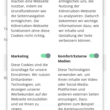
machen eine Webseite
ermöglichen uns, die
Mehr spannende Informationen über die Bläck Fööss
nutzbar, indem sie
Nutzung der
lesen Sie im Gespräch mit
Hartmut Priess.
Grundfunktionen wie
KölnerLeben-Webseite
die Seitennavigation
zu analysieren. Dadurch
ermöglichen. Die
bekommen wir wichtige
KölnerLeben-Webseite
Informationen dazu, wie
Tags:
Film und Fernsehen
,
Lindenstraße
,
Theater
funktioniert ohne diese
wir Inhalte und
Cookies nicht richtig.
Gestaltung der Seite
Kategorien:
Kultur
,
Unser Köln
verbessern können.
Marketing
Komfort/Externe
Hier könnte Werbung stehen, mit der wir uns
Medien
Diese Cookies sind die
finanzieren. Bitte akzeptieren Sie die
Cookie-Meldung
.
Grundlage für unsere
Diese Technologien
Einnahmen. Wir nutzen
verwenden wir, um
KölnerLeben Sommer 2026
Drittanbieter-
Ihnen Inhalte von Video-
Technologien, um
oder Social-Media-
Anzeigen unserer
Plattformen und
Werbekunden auf der
anderen externen Seiten
Webseite einzustellen
anzuzeigen. Dazu
und sie Ihnen zu
gehören zum Beispiel
zeigen.
die Kartenausschnitte