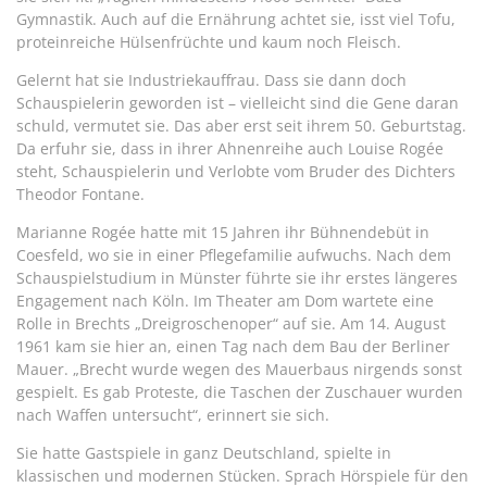
Gymnastik. Auch auf die Ernährung achtet sie, isst viel Tofu,
proteinreiche Hülsenfrüchte und kaum noch Fleisch.
Gelernt hat sie Industriekauffrau. Dass sie dann doch
Schauspielerin geworden ist – vielleicht sind die Gene daran
schuld, vermutet sie. Das aber erst seit ihrem 50. Geburtstag.
Da erfuhr sie, dass in ihrer Ahnenreihe auch Louise Rogée
steht, Schauspielerin und Verlobte vom Bruder des Dichters
Theodor Fontane.
Marianne Rogée hatte mit 15 Jahren ihr Bühnendebüt in
Coesfeld, wo sie in einer Pflegefamilie aufwuchs. Nach dem
Schauspielstudium in Münster führte sie ihr erstes längeres
Engagement nach Köln. Im Theater am Dom wartete eine
Rolle in Brechts „Dreigroschenoper“ auf sie. Am 14. August
1961 kam sie hier an, einen Tag nach dem Bau der Berliner
Mauer. „Brecht wurde wegen des Mauerbaus nirgends sonst
gespielt. Es gab Proteste, die Taschen der Zuschauer wurden
nach Waffen untersucht“, erinnert sie sich.
Sie hatte Gastspiele in ganz Deutschland, spielte in
klassischen und modernen Stücken. Sprach Hörspiele für den