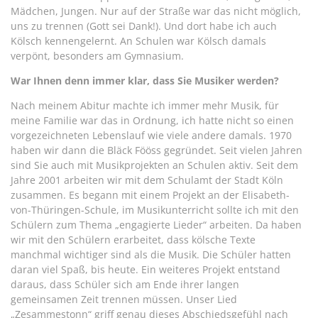
Mädchen, Jungen. Nur auf der Straße war das nicht möglich,
uns zu trennen (Gott sei Dank!). Und dort habe ich auch
Kölsch kennengelernt. An Schulen war Kölsch damals
verpönt, besonders am Gymnasium.
War Ihnen denn immer klar, dass Sie Musiker werden?
Nach meinem Abitur machte ich immer mehr Musik, für
meine Familie war das in Ordnung, ich hatte nicht so einen
vorgezeichneten Lebenslauf wie viele andere damals. 1970
haben wir dann die Bläck Fööss gegründet. Seit vielen Jahren
sind Sie auch mit Musikprojekten an Schulen aktiv. Seit dem
Jahre 2001 arbeiten wir mit dem Schulamt der Stadt Köln
zusammen. Es begann mit einem Projekt an der Elisabeth-
von-Thüringen-Schule, im Musikunterricht sollte ich mit den
Schülern zum Thema „engagierte Lieder“ arbeiten. Da haben
wir mit den Schülern erarbeitet, dass kölsche Texte
manchmal wichtiger sind als die Musik. Die Schüler hatten
daran viel Spaß, bis heute. Ein weiteres Projekt entstand
daraus, dass Schüler sich am Ende ihrer langen
gemeinsamen Zeit trennen müssen. Unser Lied
„Zesammestonn“ griff genau dieses Abschiedsgefühl nach