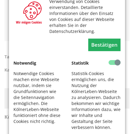
Jutta Gersten
Verwendung von Cookies
Cornel Wachter
einverstanden. Detaillierte
Wim Cox
Informationen über den Einsatz
Samy Orfgen
von Cookies auf dieser Webseite
Ursula Brauckmann
erhalten Sie in der
Marie Luise Nikuta
Datenschutzerklärung.
Bestätigen
Tags:
Bläck Fööss
,
Kölner Köpfe
Notwendig
Statistik
Kategorien:
Kultur
,
Unser Köln
Notwendige Cookies
Statistik-Cookies
machen eine Webseite
ermöglichen uns, die
nutzbar, indem sie
Nutzung der
Grundfunktionen wie
KölnerLeben-Webseite
Hier könnte Werbung stehen, mit der wir uns
die Seitennavigation
zu analysieren. Dadurch
finanzieren. Bitte akzeptieren Sie die
Cookie-Meldung
.
ermöglichen. Die
bekommen wir wichtige
KölnerLeben-Webseite
Informationen dazu, wie
funktioniert ohne diese
wir Inhalte und
KölnerLeben Sommer 2026
Cookies nicht richtig.
Gestaltung der Seite
verbessern können.