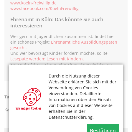
www.koeln-freiwillig.de
www.facebook.com/KoelnFreiwillig
Ehrenamt in Köln: Das könnte Sie auch
interessieren
Wer gern mit Jugendlichen zusammen ist, findet hier
ein schönes Projekt:
Ehrenamtliche Ausbildungspaten
gesucht.
Und wer bevorzugt Kinder fördern möchte, sollte
Lesepate werden: Lesen mit Kindern.
Eine gute Adresse für weitere Einsatzmöglichkeiten
finden Sie hier:
Engagement im Freiwilligendienst.
Durch die Nutzung dieser
Webseite erklären Sie sich mit der
Verwendung von Cookies
einverstanden. Detaillierte
Tags:
Ehrenamt und Freiwilligkeit
,
Wohnen in Köln
Informationen über den Einsatz
von Cookies auf dieser Webseite
Kategorien:
Aktiv werden
erhalten Sie in der
Datenschutzerklärung.
Bestätigen