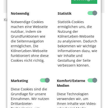
Hier könnte Werbung stehen, mit der wir uns
finanzieren. Bitte akzeptieren Sie die
Cookie-Meldung
.
Notwendig
Statistik
KölnerLeben Sommer 2026
Notwendige Cookies
Statistik-Cookies
machen eine Webseite
ermöglichen uns, die
nutzbar, indem sie
Nutzung der
Grundfunktionen wie
KölnerLeben-Webseite
die Seitennavigation
zu analysieren. Dadurch
ermöglichen. Die
bekommen wir wichtige
KölnerLeben-Webseite
Informationen dazu, wie
funktioniert ohne diese
wir Inhalte und
Cookies nicht richtig.
Gestaltung der Seite
verbessern können.
Marketing
Komfort/Externe
Medien
Diese Cookies sind die
Grundlage für unsere
Diese Technologien
Einnahmen. Wir nutzen
verwenden wir, um
Drittanbieter-
Ihnen Inhalte von Video-