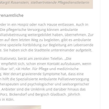
Margit Rosenstein, stellvertretende Pflegedienstleiterin
renamtliche
eder in ein Hospiz oder nach Hause entlassen. Auch in
 Die pflegerische Versorgung können ambulante
Palliativbetreuung weitergebildet haben, übernehmen. Zur
n auf dem letzten Weg zu begleiten, gibt es ambulante
 eine spezielle Fortbildung zur Begleitung am Lebensende
e. Sie haben sich die Stadtteile untereinander aufgeteilt.
liativnetz, berät am zentralen Telefon. „Die
s empfiehlt sich, schon einen Kontakt aufzubauen, wenn
lbar ist“, rät Hofer. Für Pflege und medizinische
g. Wer derart gravierende Symptome hat, dass eine
 hilft die Spezialisierte Ambulante Palliativversorgung
 Therapeuten und psychologischer und seelsorgerischer
nbieter sind die Uniklinik und darüber hinaus das
Porz, Bickendorf und Bergisch Gladbach. Jährlich
 in Köln.