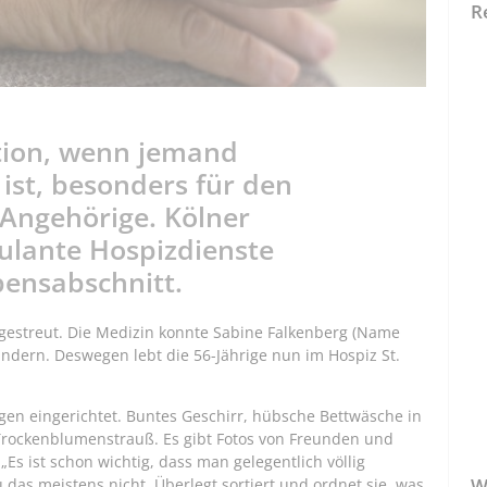
R
ation, wenn jemand
ist, besonders für den
 Angehörige. Kölner
ulante Hospizdienste
bensabschnitt.
 gestreut. Die Medizin konnte Sabine Falkenberg (Name
indern. Deswegen lebt die 56-Jährige nun im Hospiz St.
ngen eingerichtet. Buntes Geschirr, hübsche Bettwäsche in
Trockenblumenstrauß. Es gibt Fotos von Freunden und
„Es ist schon wichtig, dass man gelegentlich völlig
W
 das meistens nicht. Überlegt sortiert und ordnet sie, was