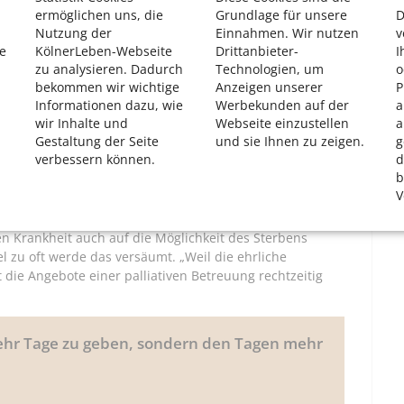
ermöglichen uns, die
Grundlage für unsere
D
 fünf Kölner Kliniken: Uniklinik, Hildegardis Krankenhaus,
Nutzung der
Einnahmen. Wir nutzen
v
eth. Auf diesen Stationen wird alles getan, um belastende
e
KölnerLeben-Webseite
Drittanbieter-
I
t die maximale Kraft eingesetzt, um die Lebensqualität
zu analysieren. Dadurch
Technologien, um
o
utert Professor Raymond Voltz. Er ist Direktor des Zentrums
bekommen wir wichtige
Anzeigen unserer
P
Vorsitzender des Kölner Palliativ- und Hospiznetzwerks.
Informationen dazu, wie
Werbekunden auf der
a
wir Inhalte und
Webseite einzustellen
a
ionelle Teams: Sie bestehen aus Medizinern,
Gestaltung der Seite
und sie Ihnen zu zeigen.
g
orgern und Ehrenamtlichen. In der „palliativen Phase“
verbessern können.
d
chzeitig“, sagt Voltz. Das heißt, die Hoffnung, dass eine
b
V
ogen, dass die Krankheit zum Tod führt. „Es ist die
n Krankheit auch auf die Möglichkeit des Sterbens
iel zu oft werde das versäumt. „Weil die ehrliche
die Angebote einer palliativen Betreuung rechtzeitig
ehr Tage zu geben, sondern den Tagen mehr