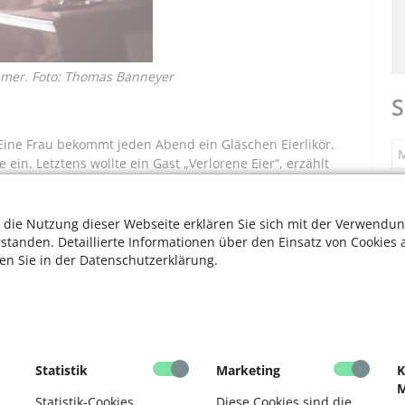
mmer. Foto: Thomas Banneyer
S
„Eine Frau bekommt jeden Abend ein Gläschen Eierlikör.
M
. Letztens wollte ein Gast „Verlorene Eier“, erzählt
im Krankenhaus, sodass mehr auf die individuellen
S
 die Nutzung dieser Webseite erklären Sie sich mit der Verwendun
e, eine Diplom-Pädagogin koordiniert die psychosoziale
rstanden. Detaillierte Informationen über den Einsatz von Cookies 
spräche führen. Ein Arzt kommt bei Bedarf. Und es gibt
ten Sie in der Datenschutzerklärung.
F
eren, bringen einen Hund mit, lesen vor, führen
 Zimmer.
 Köln. Menschen aller Altersgruppen sind dort Gäste.
V
en, andere mehrere Monate. Doch Hospize sind längst
hre letzte Zeit verbringen können.
F
Statistik
Marketing
K
M
ebiet
D
Statistik-Cookies
Diese Cookies sind die