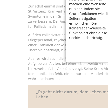
machen eine Webseite
Zunächst einmal sind da die Palliativstationen in
nutzbar, indem sie
St. Vinzenz, Krankenhaus Merheim und St. Elisab
Grundfunktionen wie di
Symptome in den Griff zu bekommen. „Es wird dor
Seitennavigation
zu verbessern. Der Ansatz ist ganzheitlich“, erlä
ermöglichen. Die
für Palliativmedizin an der Kölner Uniklinik und 
KölnerLeben-Webseite
funktioniert ohne diese
Auf den Palliativstationen arbeiten multiprofess
Cookies nicht richtig.
Pflegepersonal, Psychologen, Therapeuten, Seels
einer Krankheit denke man „Plan A und Plan B glei
Therapie anschlägt, bleibt.
Aber es wird auch die Möglichkeit in Betracht gez
Aufgabe von Ärzten, bei einer lebensverkürzende
hinzuweisen“, ist Voltz überzeugt. Seine Kritik: V
Kommunikation fehlt, nimmt nur eine Minderheit 
wahr“, bedauert er.
„Es geht nicht darum, dem Leben m
Leben.“