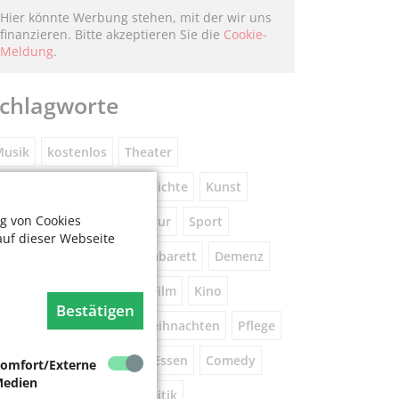
Hier könnte Werbung stehen, mit der wir uns
finanzieren. Bitte akzeptieren Sie die
Cookie-
Meldung
.
chlagworte
usik
kostenlos
Theater
eniorennetzwerk
Geschichte
Kunst
g von Cookies
Museum
Natur
Literatur
Sport
auf dieser Webseite
ührung
Gespräche
Kabarett
Demenz
Wandern
Brauchtum
Film
Kino
Bestätigen
orsorge
Beratung
Weihnachten
Pflege
este
Tanz
Vortrag
Essen
Comedy
omfort/Externe
edien
igital
Gesundheit
Politik