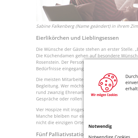
Sabine Falkenberg (Name geändert) in ihrem Zi
Eierlikörchen und Lieblingsessen
Die Wünsche der Gäste stehen an erster Stelle. 
Die Küchendamen gehen auf besondere Wünsche ein
Rosenstein. Der Personalschlüssel ist höher als 
Bedürfnisse eingegangen werden kann.
Durch
Die meisten Mitarbeitenden sind Pflegefachkräft
einve
Begleitung. Wer möchte, kann seelsorgerische Ge
erhal
rund zwanzig Ehrenamtliche. Sie spielen, musizi
Gespräche oder rollen ein fahrendes Café in die
Vier Hospize mit insgesamt 36 Plätzen gibt es in
Manche bleiben nur ein paar Tage, bis sie sterb
nicht die einzigen Orte, wo todkranke Menschen i
Notwendig
Fünf Palliativstationen im Kölner Stadtg
Notwendige Cookies