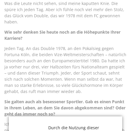
Was die Leute nicht sehen, sind meine kaputten Knie. Die
spüre ich jeden Tag. Aber ich fühle noch viel mehr den Stolz,
das Glück vom Double, das wir 1978 mit dem FC gewonnen
haben.
Wie sehr denken Sie heute noch an die Höhepunkte Ihrer
Karriere?
Jeden Tag. An das Double 1978, an den Pokalsieg gegen
Fortuna Köln, die beiden Vize-Weltmeisterschaften – natürlich
besonders auch an den Europameistertitel 1980. Da hatte ich
ja vorher nur drei, vier Halbzeiten fürs Nationalteam gespielt
– und dann dieser Triumph. Jeder, der Sport schaut, sehnt
sich nach solchen Momenten. Wenn man selbst da war, hat
man so starke Erlebnisse, so viele Glückshormone im Körper
gehabt, das ruft man immer wieder ab.
Sie galten auch als besessener Sportler. Gab es einen Punkt
in Ihrem Leben, an dem Sie davon abgekommen sind? Oder
geht das immer noch so?
Ich weiß, dass es immer noch so ist. Nennen wir es doch
Durch die Nutzung dieser
nicht Besessenheit, sondern Leidenschaft, dann passt es. Ich