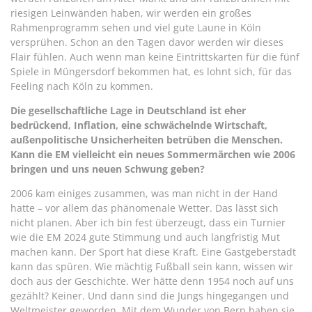
riesigen Leinwänden haben, wir werden ein großes
Rahmenprogramm sehen und viel gute Laune in Köln
versprühen. Schon an den Tagen davor werden wir dieses
Flair fühlen. Auch wenn man keine Eintrittskarten für die fünf
Spiele in Müngersdorf bekommen hat, es lohnt sich, für das
Feeling nach Köln zu kommen.
Die gesellschaftliche Lage in Deutschland ist eher
bedrückend, Inflation, eine schwächelnde Wirtschaft,
außenpolitische Unsicherheiten betrüben die Menschen.
Kann die EM vielleicht ein neues Sommermärchen wie 2006
bringen und uns neuen Schwung geben?
2006 kam einiges zusammen, was man nicht in der Hand
hatte – vor allem das phänomenale Wetter. Das lässt sich
nicht planen. Aber ich bin fest überzeugt, dass ein Turnier
wie die EM 2024 gute Stimmung und auch langfristig Mut
machen kann. Der Sport hat diese Kraft. Eine Gastgeberstadt
kann das spüren. Wie mächtig Fußball sein kann, wissen wir
doch aus der Geschichte. Wer hätte denn 1954 noch auf uns
gezählt? Keiner. Und dann sind die Jungs hingegangen und
Weltmeister geworden. Mit dem Wunder von Bern haben sie