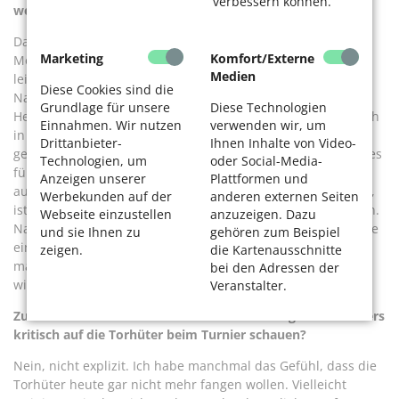
verbessern können.
werden. Was würden Sie etwa Ihrem Enkelkind raten?
Da brauche ich gar nicht bis zu meiner Enkelin zu denken.
Marketing
Komfort/Externe
Meine Tochter wollte von klein auf Fußball spielen. Ich war
Medien
leider dagegen. Ich dachte, es tut ihr nicht gut, mit meinem
Diese Cookies sind die
Nachnamen auf dem Feld zu stehen, vielleicht sogar im Tor.
Grundlage für unsere
Diese Technologien
Heute würde ich es anders sehen. Sie spielt inzwischen auch
Einnahmen. Wir nutzen
verwenden wir, um
in der Uni-Fußballmannschaft, aber ich habe es ihr schwer
Drittanbieter-
Ihnen Inhalte von Video-
gemacht. Heute würde ich sagen: Mach das, finde raus, ob es
Technologien, um
oder Social-Media-
für dich passt oder nicht. Aber konzentriere dich nicht nur
Anzeigen unserer
Plattformen und
auf den Fußball, denn die Chance, damit Geld zu verdienen,
Werbekunden auf der
anderen externen Seiten
ist minimal. Das hatte mir auch schon meine Mutter geraten.
Webseite einzustellen
anzuzeigen. Dazu
Nach der Schule musste ich deshalb vor meiner Profikarriere
und sie Ihnen zu
gehören zum Beispiel
eine dreieinhalbjährige Ausbildung zum Kupferschmied
zeigen.
die Kartenausschnitte
machen. Und als Fußballer habe ich immer berücksichtigt,
bei den Adressen der
wie sie mich erzogen hat: Sei ehrlich und fleißig.
Veranstalter.
Zum Abschluss nochmal zur EM: Werden Sie ganz besonders
kritisch auf die Torhüter beim Turnier schauen?
Nein, nicht explizit. Ich habe manchmal das Gefühl, dass die
Torhüter heute gar nicht mehr fangen wollen. Vielleicht