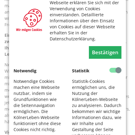
Webseite erklären Sie sich mit der
mache Dinge weiterhin leidenschaftlich, wenn ich sie
Verwendung von Cookies
anpacke – etwa das Rasenmähen. Der Rasen muss aussehen
einverstanden. Detaillierte
wie ein Fußballplatz mit Schachbrettmuster. Das macht mir
Informationen über den Einsatz
Freude.
von Cookies auf dieser Webseite
erhalten Sie in der
Eine Ihrer Leidenschaften ist der FC. Allerdings haben Sie
Datenschutzerklärung.
zwei Brüche erlebt: Ihre Spielerkarriere endete schlagartig,
Ihre Vorstandsarbeit endete in einer Krise. Hat das die
Bestätigen
Leidenschaft beeinträchtigt?
Nein, meine Vorstandsarbeit habe ich nach dem
Notwendig
Statistik
Wiederaufstieg beendet. Wenn, dann waren es Menschen,
mit denen es im einzelnen Fall Probleme gab. Der FC war für
Notwendige Cookies
Statistik-Cookies
mich als Jugendlicher das große Ziel und ist bis heute Teil
machen eine Webseite
ermöglichen uns, die
meines Lebens. Ich gehe natürlich noch ins Stadion, auch
nutzbar, indem sie
Nutzung der
wenn es diese Saison oft an den Nerven zehrt. Ich genieße es
Grundfunktionen wie
KölnerLeben-Webseite
jetzt einfach, Fan zu sein. Zum Glück dreht sich jetzt keiner
die Seitennavigation
zu analysieren. Dadurch
mehr zu mir um, wenn wir Tore reinkriegen – das war anders,
ermöglichen. Die
bekommen wir wichtige
als ich im Vorstand war. Da fühlte es sich manchmal an, als
KölnerLeben-Webseite
Informationen dazu, wie
hätte ich den Ball persönlich ins Netz bekommen.
funktioniert ohne diese
wir Inhalte und
Cookies nicht richtig.
Gestaltung der Seite
Viele Kinder wollen Berufsfußballerinnen, Profifußballer