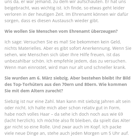
uns da, er war jemand, zu dem wir aufschauten. Er hat uns
beigebracht, was wichtig ist. Ich finde, so etwas geht leider
verloren in der heutigen Zeit. Im Ehrenamt können wir dafür
sorgen, dass es diesen Austausch wieder gibt.
Wie wollen Sie Menschen vom Ehrenamt überzeugen?
Ich sage: Versuchen Sie es mal! Sie bekommen kein Geld,
nichts Materielles. Aber es gibt sofort Anerkennung. Wenn Sie
sehen, wie Menschen sich über Ihre Hilfe freuen, ist das
unbezahlbar schön. Ich empfehle jedem, das zu versuchen.
Wenn man einrostet, wird man nur alt und schneller krank.
Sie wurden am 6. März siebzig. Aber bestehen bleibt Ihr Bild
des Top-Torhüters aus den 70ern und 80ern. Wie kommen
Sie mit dem Altern zurecht?
Siebzig ist nur eine Zahl. Man kann mit siebzig Jahren alt sein
oder nicht. Ich halte mich aber schon relativ gut in Form,
habe noch volles Haar – da sehe ich doch noch aus wie 69
(lacht herzlich). Ich möchte also fit bleiben, da spielt das Alter
gar nicht so eine Rolle. Und zwar auch im Kopf. Ich packe
viele neue Dinge an, stehe auch jeden Morgen um 5 Uhr auf.