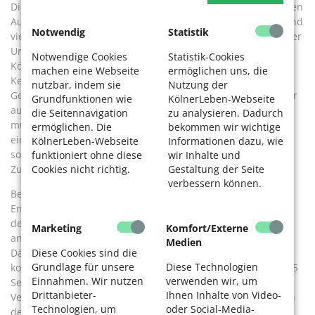
Die Mitarbeiter haben deshalb ein Auge auf das, was aus den
Autos abgeladen wird. Für Fragen stehen sie stets bereit. Und
Notwendig
Statistik
viele Kunden nehmen das gerne in Anspruch, auch wenn der
Umgangston manchmal der liebevollen Ruppigkeit der
Notwendige Cookies
Statistik-Cookies
Köbesse ähnelt. Die Mitarbeiter kontrollieren außerdem die
machen eine Webseite
ermöglichen uns, die
Kennzeichen. Die Nachbarkommunen verlangen zum Teil
nutzbar, indem sie
Nutzung der
Gebühren. In Köln darf aber nur seinen Müll loswerden, wer
Grundfunktionen wie
KölnerLeben-Webseite
auch in der Stadt Müllgebühren entrichtet. An diese Regeln
die Seitennavigation
zu analysieren. Dadurch
müssen sich die Kunden halten. Nicht jeder zeigt sich
ermöglichen. Die
bekommen wir wichtige
einsichtig. „Ab und zu wird jemand mal beleidigend oder
KölnerLeben-Webseite
Informationen dazu, wie
sogar handgreiflich“, sagt Wunderlich. Ein guter
funktioniert ohne diese
wir Inhalte und
Cookies nicht richtig.
Gestaltung der Seite
Zusammenhalt im Team sei deshalb wichtig.
verbessern können.
Besondere Gewissenhaftigkeit erfordert die sichere
Entsorgung gefährlicher Stoffe. Am deutlichsten wird das in
dem bunkerartigen Flachbau, in dem die Gefahrenstoffe
Marketing
Komfort/Externe
angenommen werden. Eine große Lüftung saugt schädliche
Medien
Diese Cookies sind die
Dämpfe ab. Eine Löschanlage und automatische Türen
Grundlage für unsere
Diese Technologien
kommen zum Einsatz, sollte ein Brand ausbrechen. 10 bis 15
Einnahmen. Wir nutzen
verwenden wir, um
Sekunden bleiben dem Mitarbeiter in diesem Fall zum
Drittanbieter-
Ihnen Inhalte von Video-
Verlassen des Baus. Wunderlich beantwortet die Frage nach
Technologien, um
oder Social-Media-
dem Gefahrenpotenzial mit Verweis auf die nötige