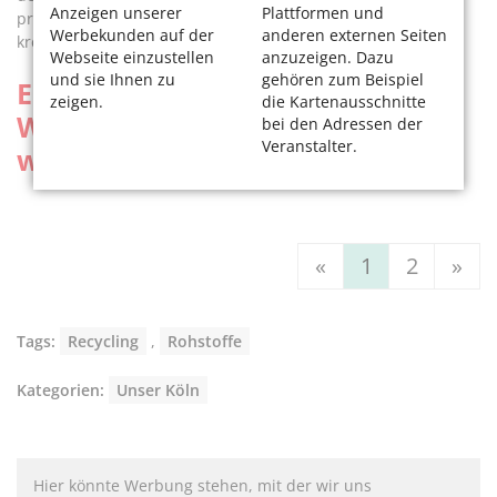
Anzeigen unserer
Plattformen und
professionelle Haltung: „In dem Job dürfen Sie halt nicht
Werbekunden auf der
anderen externen Seiten
kreativ sein.“
Webseite einzustellen
anzuzeigen. Dazu
und sie Ihnen zu
gehören zum Beispiel
Erfahren Sie mehr über den
zeigen.
die Kartenausschnitte
Wertstoffkreislauf - Lesen Sie
bei den Adressen der
Veranstalter.
weiter auf Seite 2
«
1
2
»
Tags:
Recycling
,
Rohstoffe
Kategorien:
Unser Köln
Hier könnte Werbung stehen, mit der wir uns