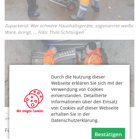
Zupackend: Wer schwere Haushaltsgeräte, sogenannte weiße
Ware, bringt, … Foto: Thilo Schmülgen
Durch die Nutzung dieser
Webseite erklären Sie sich mit der
Verwendung von Cookies
einverstanden. Detaillierte
Informationen über den Einsatz
von Cookies auf dieser Webseite
… muss sie nicht selber schleppen. AWB-Mitarbeiter sind
erhalten Sie in der
immer zur Stelle. Foto: Thilo Schmülgen
Datenschutzerklärung.
Für Kölner in Köln kostenfrei
Bestätigen