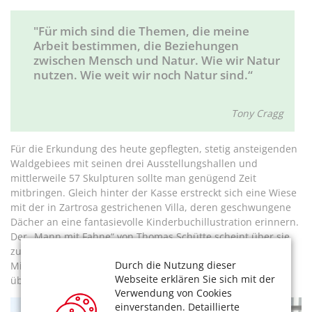
"Für mich sind die Themen, die meine
Arbeit bestimmen, die Beziehungen
zwischen Mensch und Natur. Wie wir Natur
nutzen. Wie weit wir noch Natur sind.“
Tony Cragg
Für die Erkundung des heute gepflegten, stetig ansteigenden
Waldgebiees mit seinen drei Ausstellungshallen und
mittlerweile 57 Skulpturen sollte man genügend Zeit
mitbringen. Gleich hinter der Kasse erstreckt sich eine Wiese
mit der in Zartrosa gestrichenen Villa, deren geschwungene
Dächer an eine fantasievolle Kinderbuchillustration erinnern.
Der „Mann mit Fahne“ von Thomas Schütte scheint über sie
zu wachen wie auch über die beiden Skulpturen von Joan
Durch die Nutzung dieser
Miró und die abstrakte Arbeit „upside down“, sinngemäß
Webseite erklären Sie sich mit der
übersetzt mit „auf den Kopf gestellt“, von Jaana Caspary.
Verwendung von Cookies
einverstanden. Detaillierte