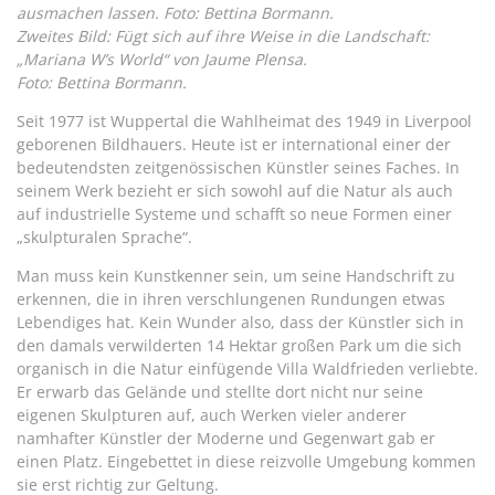
ausmachen lassen. Foto: Bettina Bormann.
Zweites Bild:
Fügt sich auf ihre Weise in die Landschaft:
„Mariana W’s World“ von Jaume Plensa.
Foto: Bettina Bormann.
Seit 1977 ist Wuppertal die Wahlheimat des 1949 in Liverpool
geborenen Bildhauers. Heute ist er international einer der
bedeutendsten zeitgenössischen Künstler seines Faches. In
seinem Werk bezieht er sich sowohl auf die Natur als auch
auf industrielle Systeme und schafft so neue Formen einer
„skulpturalen Sprache“.
Man muss kein Kunstkenner sein, um seine Handschrift zu
erkennen, die in ihren verschlungenen Rundungen etwas
Lebendiges hat. Kein Wunder also, dass der Künstler sich in
den damals verwilderten 14 Hektar großen Park um die sich
organisch in die Natur einfügende Villa Waldfrieden verliebte.
Er erwarb das Gelände und stellte dort nicht nur seine
eigenen Skulpturen auf, auch Werken vieler anderer
namhafter Künstler der Moderne und Gegenwart gab er
einen Platz. Eingebettet in diese reizvolle Umgebung kommen
sie erst richtig zur Geltung.