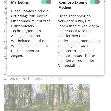
Museumsführer. Zwar liest man dort, dass der Lackfabrikant
Marketing
Komfort/Externe
Medien
Kurt Herberts die Villa samt Gartenanlage bis 1950 von dem
Diese Cookies sind die
Architekten Franz Krause gestalten ließ, aber nicht, dass
Grundlage für unsere
Diese Technologien
Herberts Anthroposoph war und sich der neuesten Technik
Einnahmen. Wir nutzen
verwenden wir, um
verschrieben hatte.
Drittanbieter-
Ihnen Inhalte von Video-
Technologien, um
oder Social-Media-
So lassen sich die großen Fenster der Villa im Boden
Anzeigen unserer
Plattformen und
versenken, und neben den Parkbänken ließ er sich einen
Werbekunden auf der
anderen externen Seiten
Telefonanschluss einrichten! Und eine lustige Anekdote hat
Webseite einzustellen
anzuzeigen. Dazu
der Mitarbeiter zu bieten: „Als ich hier anfing, hörte ich
und sie Ihnen zu
gehören zum Beispiel
immer wieder Stimmen, so als ob die Skulpturen sprächen.
zeigen.
die Kartenausschnitte
Da fängt man an, an seiner Gesundheit zu zweifeln.“ Erst
bei den Adressen der
später fand er heraus, dass die Halle über dem ehemaligen
Veranstalter.
Schwimmbad erbaut worden war, das nun als Lager genutzt
wird. Er war beruhigt, dass es nur die Stimmen der Kollegen
waren, die zu ihm heraufschallten.