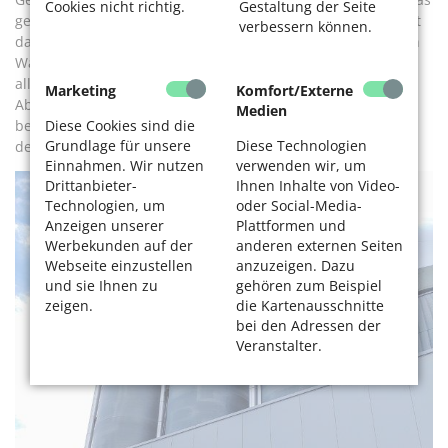
Cookies nicht richtig.
Gestaltung der Seite
gelbe Fahrzeug eines anderen Zulieferers. Das Prozedere ist
verbessern können.
dasselbe: den Schlauch der Co-Fermentationsanlage an den
Wagen anschließen und das Material abpumpen. Jetzt
allerdings weht der Wind auch einen deutlichen
Marketing
Komfort/Externe
Abwassergeruch herüber. Doch Manuel Hartenberger
Medien
Diese Cookies sind die
beruhigt: „Das kommt nicht aus dem Wagen, sondern aus
Grundlage für unsere
Diese Technologien
den Klärbecken nebenan.“
Einnahmen. Wir nutzen
verwenden wir, um
Drittanbieter-
Ihnen Inhalte von Video-
Technologien, um
oder Social-Media-
Anzeigen unserer
Plattformen und
Werbekunden auf der
anderen externen Seiten
Webseite einzustellen
anzuzeigen. Dazu
und sie Ihnen zu
gehören zum Beispiel
zeigen.
die Kartenausschnitte
bei den Adressen der
Veranstalter.