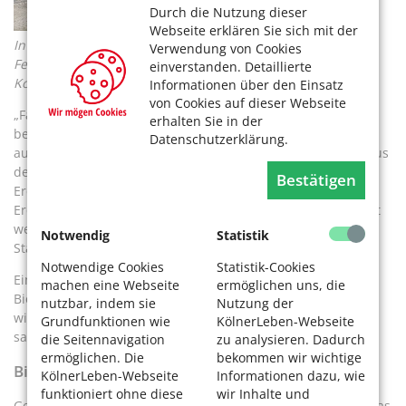
Durch die Nutzung dieser
Webseite erklären Sie sich mit der
In den Faultürmen werden die Schlämme aus der Co-
Verwendung von Cookies
Fermentation und der Kläranlage zu Faulgas. Foto: David
einverstanden. Detaillierte
Korsten
Informationen über den Einsatz
von Cookies auf dieser Webseite
„Faulgas, das wir hier am Standort nicht mehr benötigen,
erhalten Sie in der
bereiten wir künftig in unserer Biogasaufbereitungsanlage
Datenschutzerklärung.
auf“, erklärt Bachnik weiter. „Dazu entfernen wir das CO2 aus
dem Faulgas, damit bringen wir das Klärgas auf
Bestätigen
Erdgasqualität.“ Nach dieser „Gaswäsche“ soll das Gas ins
Erdgasnetz eingespeist und andere StEB-Standorte beliefert
werden, später womöglich auch andere kommunale
Notwendig
Statistik
Standorte – das Gasnetz besteht ja bereits.
Notwendige Cookies
Statistik-Cookies
Eine Einschränkung gibt es aber: Die
machen eine Webseite
ermöglichen uns, die
Biogasaufbereitungsanlage ist noch im Bau. Wann sie fertig
nutzbar, indem sie
Nutzung der
wird? „Die Fertigstellung wird bis Ende des Jahres erwartet“,
Grundfunktionen wie
KölnerLeben-Webseite
sagt Bachnik dazu.
die Seitennavigation
zu analysieren. Dadurch
ermöglichen. Die
bekommen wir wichtige
Biogas auch aus Klärschlamm
KölnerLeben-Webseite
Informationen dazu, wie
funktioniert ohne diese
wir Inhalte und
Gerade fährt ein weiterer Tankwagen zur Anlage, diesmal das