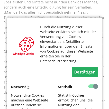
Spezialisten und erntete nicht nur den Dank des Mannes,
sondern auch eine Entschuldigung für sein Verhalten.
„Man darf das alles nicht persönlich nehmen“, sagt
Thiermann, die Verständnis für den „Meckermodus“ mancher
Patienten hat. Sie organisiert den Besuch des Klinikpfarrers
Durch die Nutzung dieser
und manchmal übernimmt sie selbst die Rolle der
Webseite erklären Sie sich mit der
Tröstenden. „Manche schütten mir ihr Herz aus, weil sie ihre
Verwendung von Cookies
Familie nicht mit ihrer Krankheit belasten wollen“, erzählt sie.
einverstanden. Detaillierte
Ihr fällt auch auf, dass immer mehr Menschen alleine leben.
Informationen über den Einsatz
von Cookies auf dieser Webseite
Die Ehrenamtler sind oft Menschen, die einiges an
erhalten Sie in der
Lebenserfahrung mitbringen. Zu Thiermanns Gruppe gehört
Datenschutzerklärung.
Kriemhild Schmücker. Sie ist achtzig Jahre alt und hat ihr
Berufsleben selbst als Ärztin verbracht. „Es macht mir immer
Bestätigen
noch Freude“, sagt sie. Wenn es sich ergibt, schlägt sie am
Bett der Patienten den Plauderton an. In ihrer Tasche stecken
aber auch Faltblätter mit „tröstenden Worten“ aus der Bibel.
Notwendig
Statistik
Thiermann schätzt die Vielfalt in ihrem Team: „Jeder macht
das anders, jeder bringt seinen Charakter ein.“
Notwendige Cookies
Statistik-Cookies
machen eine Webseite
ermöglichen uns, die
Manche Tage, erzählt Thiermann, seien belastend. Ihr gelinge
nutzbar, indem sie
Nutzung der
es zwar meistens, das Erlebte „nicht mit nach Hause zu