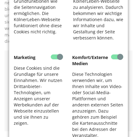
Grundfunktionen wie
KölnerLeben-Webseite
nehmen“. Doch es gibt Schicksale, die ihr im Gedächtnis
die Seitennavigation
zu analysieren. Dadurch
bleiben. Sie lerne dadurch, wie Menschen mit dem Tod
ermöglichen. Die
bekommen wir wichtige
umgehen, Schicksalsschläge verkraften, trauern. Das nutze
KölnerLeben-Webseite
Informationen dazu, wie
sie, um anderen Mut zu machen, Erfahrungen
funktioniert ohne diese
wir Inhalte und
weiterzugeben. Über die Grenzen dessen, was sie tun kann,
Cookies nicht richtig.
Gestaltung der Seite
macht sie sich allerdings keine Illusionen. „Man kann nicht
verbessern können.
die Welt retten“, sagt sie.
Marketing
Komfort/Externe
Informationen
Medien
Diese Cookies sind die
Grundlage für unsere
Diese Technologien
In fast allen Krankenhäusern gibt es Besuchsdienste
Einnahmen. Wir nutzen
verwenden wir, um
wie die „Grünen Damen und Herren“. Wer sich
engagieren möchte, fragt am besten vor Ort nach.
Drittanbieter-
Ihnen Inhalte von Video-
Einen Überblick über die Aufgaben und
Technologien, um
oder Social-Media-
Voraussetzungen bietet die Evangelische
Anzeigen unserer
Plattformen und
Krankenhaushilfe, ein bundesweit und ökumenisch
Werbekunden auf der
anderen externen Seiten
tätiger Verband.
Webseite einzustellen
anzuzeigen. Dazu
und sie Ihnen zu
gehören zum Beispiel
Webseite der Evangelischen Krankenhaushilfe
zeigen.
die Kartenausschnitte
bei den Adressen der
Veranstalter.