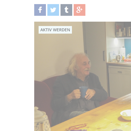
teilen
twittern
teilen
teilen
AKTIV WERDEN