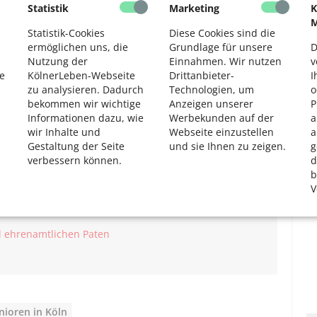
sierte finden Informationen, Veranstaltungen, Beratung
Statistik
Marketing
K
2
 Portal füllt die Lücke zwischen vielen einzelnen
M
orhandener Expertise und der Stadtverwaltung
Statistik-Cookies
Diese Cookies sind die
Ziel ist eine Bereicherung der Region mit bezahlbarem,
ermöglichen uns, die
Grundlage für unsere
D
 Wohnraum.
Nutzung der
Einnahmen. Wir nutzen
v
e
KölnerLeben-Webseite
Drittanbieter-
I
lter“ e. V. in Kooperation mit der Mitstadtzentrale Köln,
zu analysieren. Dadurch
Technologien, um
o
 und unterstützt von den Städten Köln, Bonn und Brühl.
bekommen wir wichtige
Anzeigen unserer
P
ps://wohnportal-koeln-bonn.de
/ abrufbar.
Informationen dazu, wie
Werbekunden auf der
a
wir Inhalte und
Webseite einzustellen
a
Gestaltung der Seite
und sie Ihnen zu zeigen.
g
verbessern können.
d
b
rojekte in Köln
V
r?!
 ehrenamtlichen Paten
nioren in Köln