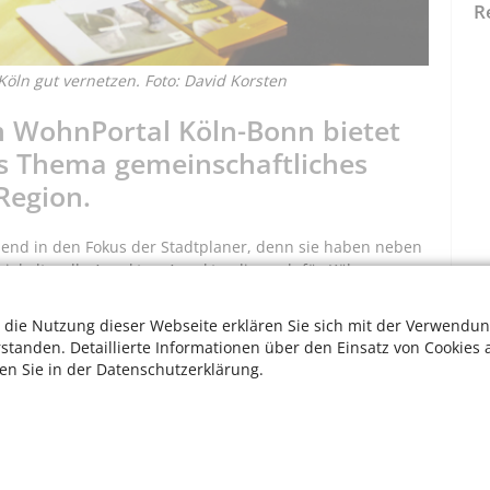
R
öln gut vernetzen. Foto: David Korsten
m WohnPortal Köln-Bonn bietet
s Thema gemeinschaftliches
Region.
nd in den Fokus der Stadtplaner, denn sie haben neben
ziokulturelle Aspekte – Aspekte, die auch für Kölner
ispielsweise mildert das Zusammenleben die zunehmende
n daher werden in dem Wohnprojekt bewusst verschiedene
 die Nutzung dieser Webseite erklären Sie sich mit der Verwendun
ußerdem tut das Miteinander einfach allen gut. Viele
rstanden. Detaillierte Informationen über den Einsatz von Cookies 
es, ihre Talente und Fähigkeiten für andere
ten Sie in der Datenschutzerklärung.
 entschieden.
 Interessenten zusammenkommen, denn es bietet
 sich mit anderen zu vernetzen. Realisierte Projekte
 werden angeboten. Planende Gruppen suchen
W