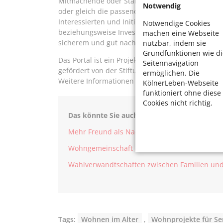
Mitmachende oder Startkapital. Einzelne Interes
Notwendig
oder gleich die passende Wohn-Gemeinschaft. Das
Interessierten und Initiativgruppen, reichlich v
Notwendige Cookies
beziehungsweise Investoren oder Investorinnen. 
machen eine Webseite
sicherem und gut nachbarschaftlich genutztem
nutzbar, indem sie
Grundfunktionen wie di
Das Portal ist ein Projekt von „Neues Wohnen im A
Seitennavigation
gefördert von der Stiftung Wohlfahrtspflege NRW
ermöglichen. Die
Weitere Informationen sind im Internet unter
htt
KölnerLeben-Webseite
funktioniert ohne diese
Cookies nicht richtig.
Das könnte Sie auch interessieren:
Mehr Freund als Nachbar – Alternative Wohnp
Wohngemeinschaft - eine Alternative fürs Alte
Wahlverwandtschaften zwischen Familien und
Tags:
Wohnen im Alter
,
Wohnprojekte für Se