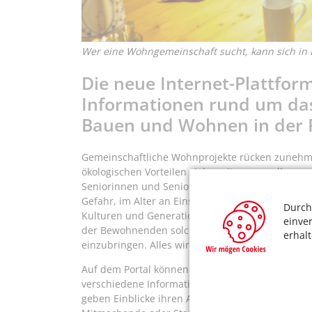
Wer eine Wohngemeinschaft sucht, kann sich in K
Die neue Internet-Plattfor
Informationen rund um da
Bauen und Wohnen in der 
Gemeinschaftliche Wohnprojekte rücken zunehme
ökologischen Vorteilen viele weitere, vor allem so
Seniorinnen und Senioren interessant sind. Be
Gefahr, im Alter an Einsamkeit zu leiden. Scho
Durch
Kulturen und Generationen zusammengebracht. A
einve
der Bewohnenden solcher Wohnprojekte schätzen 
erhal
einzubringen. Alles wird zusammen geplant und
Auf dem Portal können die unterschiedlichsten
verschiedene Informationen und es ermöglicht es,
geben Einblicke ihren Alltag, freie Wohnungen