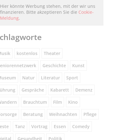
Hier könnte Werbung stehen, mit der wir uns
finanzieren. Bitte akzeptieren Sie die
Cookie-
Meldung
.
chlagworte
usik
kostenlos
Theater
eniorennetzwerk
Geschichte
Kunst
Museum
Natur
Literatur
Sport
ührung
Gespräche
Kabarett
Demenz
Wandern
Brauchtum
Film
Kino
orsorge
Beratung
Weihnachten
Pflege
este
Tanz
Vortrag
Essen
Comedy
igital
Gesundheit
Politik