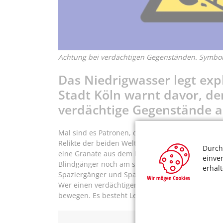
Achtung bei verdächtigen Gegenständen. Symbolb
Das Niedrigwasser legt explo
Stadt Köln warnt davor, de
verdächtige Gegenstände a
Mal sind es Patronen, dann wieder Granaten. Im
Relikte der beiden Weltkriege freigelegt. So entd
Durch
eine Granate aus dem Ersten Weltkrieg. Der Kamp
einve
Blindgänger noch am selben Abend ab. Um niemand
erhal
Spaziergänger und Spaziergängerinnen, den Uferb
Wer einen verdächtigen Gegenstand entdeckt, sol
bewegen. Es besteht Lebensgefahr.