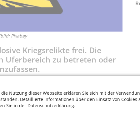
R
ild: Pixabay
sive Kriegsrelikte frei. Die
n Uferbereich zu betreten oder
nzufassen.
mer öfter werden durch das Niedrigwasser des Rheins
eckten beispielsweise Spaziergänger im Juli 2022 bei Poll
 die Nutzung dieser Webseite erklären Sie sich mit der Verwendun
fmittelbeseitigungsdienst transportierte den
rstanden. Detaillierte Informationen über den Einsatz von Cookies 
en in Gefahr zu bringen, bittet die Stadt alle
ten Sie in der Datenschutzerklärung.
ereich des Rheins derzeit möglichst nicht zu betreten.
lte ihn auf keinen Fall berühren, mitnehmen oder
W