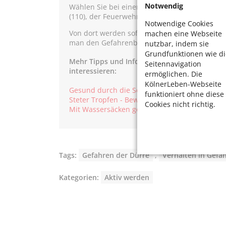
Notwendig
Wählen Sie bei einem Verdacht auf einen expl
(110), der Feuerwehr (112) oder des Ordnungs
Notwendige Cookies
Von dort werden sofort alle erforderlichen M
machen eine Webseite
man den Gefahrenbereich umgehend verlassen
nutzbar, indem sie
Grundfunktionen wie di
Mehr Tipps und Informationen zu den Gefahr
Seitennavigation
interessieren:
ermöglichen. Die
KölnerLeben-Webseite
Gesund durch die Sommerhitze – mit Sonnen
funktioniert ohne diese
Steter Tropfen - Bewässerung der Kölner Bä
Cookies nicht richtig.
Mit Wassersäcken gegen die Trockenheit
Tags:
Gefahren der Dürre
,
Verhalten in Gefa
Kategorien:
Aktiv werden