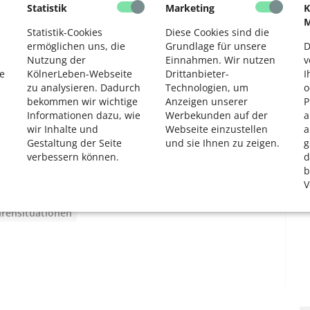
Statistik
Marketing
K
osiven Fund sofort die Telefonnummer der Polizei
2
M
dienstes (0221/221-320 00).
Statistik-Cookies
Diese Cookies sind die
aßnahmen in die Wege geleitet. Anschließend sollte
ermöglichen uns, die
Grundlage für unsere
D
 und auch andere Passanten bitten, dies zu tun.
Nutzung der
Einnahmen. Wir nutzen
v
e
KölnerLeben-Webseite
Drittanbieter-
I
en durch Dürre und Hitze? Das könnte Sie auch
zu analysieren. Dadurch
Technologien, um
o
bekommen wir wichtige
Anzeigen unserer
P
Informationen dazu, wie
Werbekunden auf der
a
creme und Wasser in jeder Form
wir Inhalte und
Webseite einzustellen
a
ume
Gestaltung der Seite
und sie Ihnen zu zeigen.
g
verbessern können.
d
b
V
hrensituationen