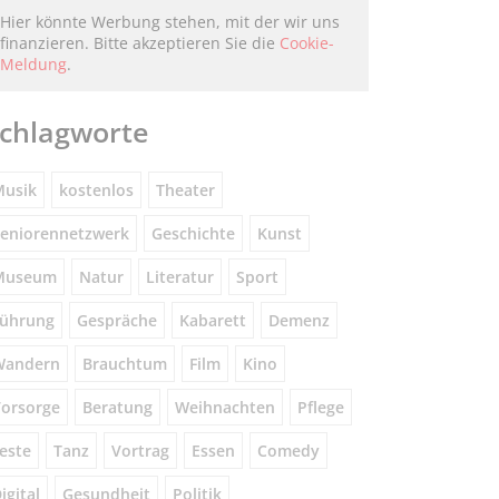
Hier könnte Werbung stehen, mit der wir uns
finanzieren. Bitte akzeptieren Sie die
Cookie-
Meldung
.
chlagworte
usik
kostenlos
Theater
eniorennetzwerk
Geschichte
Kunst
Museum
Natur
Literatur
Sport
ührung
Gespräche
Kabarett
Demenz
Wandern
Brauchtum
Film
Kino
orsorge
Beratung
Weihnachten
Pflege
este
Tanz
Vortrag
Essen
Comedy
igital
Gesundheit
Politik