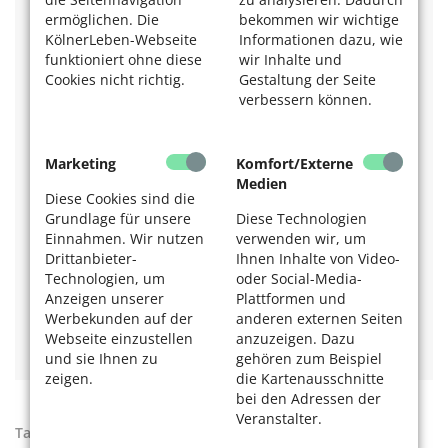
Kölner Freiwilligen Agentur e. V. – Freiwilligendienst
ermöglichen. Die
bekommen wir wichtige
Beratung:
KölnerLeben-Webseite
Informationen dazu, wie
Ruth Schaefers
funktioniert ohne diese
wir Inhalte und
Tel. 0221 / 88 82 78-23
Cookies nicht richtig.
Gestaltung der Seite
www.koeln-freiwillig.de/freiwilligendienste
verbessern können.
Auch die Stadt Köln hat viele spannende Einsatzorte für
Bufdis, zu finden auf
www.stadt-koeln.de
, Suchwort:
Bundesfreiwilligendienst.
Marketing
Komfort/Externe
Medien
Mehr Beiträge zum Thema Ehrenamt und
Diese Cookies sind die
Freiwilligkeit? Das könnte Sie auch
Grundlage für unsere
Diese Technologien
interessieren:
Einnahmen. Wir nutzen
verwenden wir, um
Drittanbieter-
Ihnen Inhalte von Video-
Eine schöne Tätigkeit für Sportliebhaber:
Immer auf der
Technologien, um
oder Social-Media-
Gewinnerseite.
Anzeigen unserer
Plattformen und
Gutes tun, indem man Gesellschaft leistet:
Ziemlich
Werbekunden auf der
anderen externen Seiten
neue Freunde
.
Webseite einzustellen
anzuzeigen. Dazu
Freiwillige gesucht!
Patenschaft für Flüchtlingskinder
und sie Ihnen zu
gehören zum Beispiel
zeigen.
die Kartenausschnitte
bei den Adressen der
Veranstalter.
Tags:
Ehrenamt und Freiwilligkeit
,
Nebentätigkeit