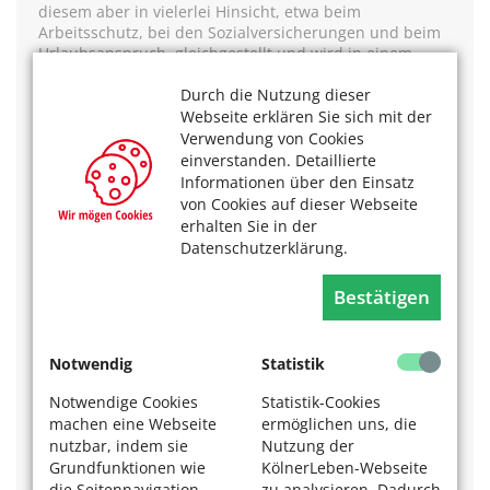
diesem aber in vielerlei Hinsicht, etwa beim
Arbeitsschutz, bei den Sozialversicherungen und beim
Urlaubsanspruch, gleichgestellt und wird in einem
Vertrag geregelt.
Durch die Nutzung dieser
Dauer:
kann selbst gewählt werden, meist zwölf
Webseite erklären Sie sich mit der
Monate, mindestens aber sechs, höchstens 18
Verwendung von Cookies
Arbeitszeit:
regulär ganztägig, für Senioren ist auch
einverstanden. Detaillierte
Teilzeit möglich, mindestens aber 20 Stunden pro
Informationen über den Einsatz
Woche
von Cookies auf dieser Webseite
Entlohnung:
da ein freiwilliges Engagement, gibt es ein
erhalten Sie in der
– steuerfreies – Taschengeld bis höchstens 426 Euro.
Datenschutzerklärung.
Zu Unterkunft, Verpflegung, Arbeitskleidung oder
entsprechenden Geldersatzleistungen trifft man
Bestätigen
Vereinbarungen mit der Einsatzstelle
Mehr Infos dazu unter:
www.bundesfreiwilligendienst.de.
Notwendig
Statistik
Ehrenamtsagentur Ceno e. V. – Freiwilligendienst
Beratung:
Notwendige Cookies
Statistik-Cookies
Nora Menebröcker
machen eine Webseite
ermöglichen uns, die
Tel. 0221 / 995 998-15
nutzbar, indem sie
Nutzung der
www.ceno-koeln.de/freiwilligendienst
Grundfunktionen wie
KölnerLeben-Webseite
die Seitennavigation
zu analysieren. Dadurch