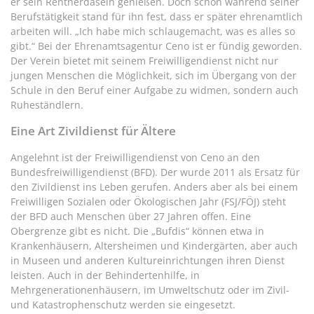
er sein Rentnerdasein genießen. Doch schon während seiner
Berufstätigkeit stand für ihn fest, dass er später ehrenamtlich
arbeiten will. „Ich habe mich schlaugemacht, was es alles so
gibt.“ Bei der Ehrenamtsagentur Ceno ist er fündig geworden.
Der Verein bietet mit seinem Freiwilligendienst nicht nur
jungen Menschen die Möglichkeit, sich im Übergang von der
Schule in den Beruf einer Aufgabe zu widmen, sondern auch
Ruheständlern.
Eine Art Zivildienst für Ältere
Angelehnt ist der Freiwilligendienst von Ceno an den
Bundesfreiwilligendienst (BFD). Der wurde 2011 als Ersatz für
den Zivildienst ins Leben gerufen. Anders aber als bei einem
Freiwilligen Sozialen oder Ökologischen Jahr (FSJ/FÖJ) steht
der BFD auch Menschen über 27 Jahren offen. Eine
Obergrenze gibt es nicht. Die „Bufdis“ können etwa in
Krankenhäusern, Altersheimen und Kindergärten, aber auch
in Museen und anderen Kultureinrichtungen ihren Dienst
leisten. Auch in der Behindertenhilfe, in
Mehrgenerationenhäusern, im Umweltschutz oder im Zivil-
und Katastrophenschutz werden sie eingesetzt.