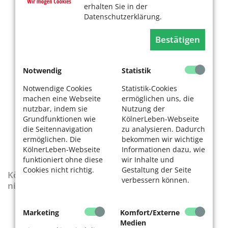
erhalten Sie in der
Datenschutzerklärung.
Bestätigen
Notwendig
Statistik
Notwendige Cookies
Statistik-Cookies
machen eine Webseite
ermöglichen uns, die
nutzbar, indem sie
Nutzung der
Grundfunktionen wie
KölnerLeben-Webseite
die Seitennavigation
zu analysieren. Dadurch
ermöglichen. Die
bekommen wir wichtige
KölnerLeben-Webseite
Informationen dazu, wie
funktioniert ohne diese
wir Inhalte und
Cookies nicht richtig.
Gestaltung der Seite
KölnerLeben-Sonderausgabe „Wenn die Rente
verbessern können.
nicht reicht“
Marketing
Komfort/Externe
Medien