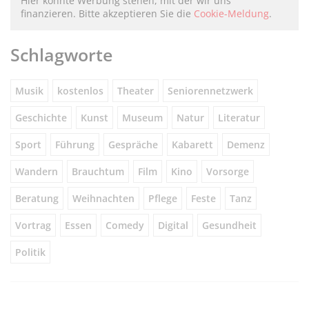
Hier könnte Werbung stehen, mit der wir uns
finanzieren. Bitte akzeptieren Sie die
Cookie-Meldung
.
Schlagworte
Musik
kostenlos
Theater
Seniorennetzwerk
Geschichte
Kunst
Museum
Natur
Literatur
Sport
Führung
Gespräche
Kabarett
Demenz
Wandern
Brauchtum
Film
Kino
Vorsorge
Beratung
Weihnachten
Pflege
Feste
Tanz
Vortrag
Essen
Comedy
Digital
Gesundheit
Politik