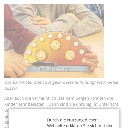
Das Barometer steht auf gelb: beste Stimmung! Foto: Ulrike
Süsser
Aber auch die vermeintlich „kleinen“ Sorgen könnten die
Kinder sehr belasten. „Dann sind sie unruhig im Unterricht
und wir legen ihnen den Besuch bei Joachim Willmaser und
Gisela Schuler nahe“, sagt sie. „Es ist wirklich erstaunlich,
Durch die Nutzung dieser
dass sie meistens nach zwanzig Minuten ausgeglichen und
Webseite erklären Sie sich mit der