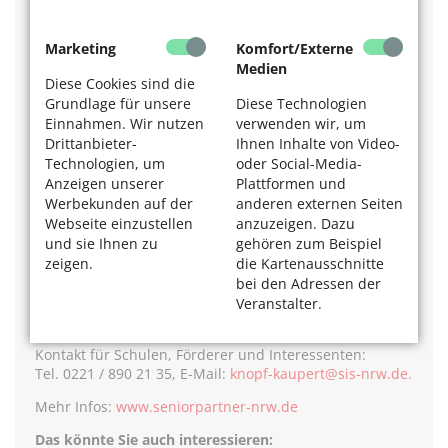
Seniorpartner in School (SiS) – Regionalgruppe Köln e.
Marketing
Komfort/Externe
V.
Medien
Diese Cookies sind die
Gegründet 2017, zurzeit 54 Mitglieder, an 17 Kölner
Grundlage für unsere
Diese Technologien
Schulen tätig,
Einnahmen. Wir nutzen
verwenden wir, um
Leitung: Dagmar Knopf-Kaupert
Drittanbieter-
Ihnen Inhalte von Video-
Wer ist für ein Ehrenamt mit Kindern
Technologien, um
oder Social-Media-
geeignet? Wie werden die Senioren aus- und
Anzeigen unserer
Plattformen und
fortgebildet?
Werbekunden auf der
anderen externen Seiten
Webseite einzustellen
anzuzeigen. Dazu
Für das Ehrenamt als Mediator werden vor allem
und sie Ihnen zu
gehören zum Beispiel
Menschen ab fünfzig Jahren gesucht. Vorerfahrungen
zeigen.
die Kartenausschnitte
brauchen sie nicht. Sie erhalten eine insgesamt 96-
bei den Adressen der
stündige, kostenlose Ausbildung (Kommunikation und
Veranstalter.
Konfliktbearbeitung) durch zertifizierte Trainer.
Gearbeitet wird immer in Zweierteams.
Kontakt für Schulen, Förderer und Interessenten:
Tel. 0221 / 890 21 35, E-Mail:
knopf-kaupert@sis-nrw.de.
Mehr Infos:
www.seniorpartner-nrw.de
Das könnte Sie auch interessieren: