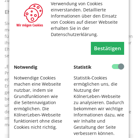
zufrieden zurück in die Klasse kommen“, ergänzt Volkmer.
Verwendung von Cookies
einverstanden. Detaillierte
Ehrenamt, das Schulkindern hilft
Informationen über den Einsatz
von Cookies auf dieser Webseite
Sie möchte auf die Unterstützung der Seniorpartner nicht
erhalten Sie in der
mehr verzichten. „Die beiden sind eine echte Bereicherung
Datenschutzerklärung.
für den Schulfrieden“, sagt sie. Auch die „Vermittler“ möchten
ihre Aufgabe nicht mehr missen. Seit vier Jahren üben sie ihr
Bestätigen
Ehrenamt aus, von dem sie begeistert sind und das sie für
sehr sinnvoll halten.
„Es macht mir sehr viel Spaß, gemeinsam mit den Kindern
Notwendig
Statistik
Problemlösungen zu erarbeiten“, betont Willmaser und
Notwendige Cookies
Statistik-Cookies
ergänzt: „Ich spüre so viel Vertrauen und kann schon mit
machen eine Webseite
ermöglichen uns, die
Erstklässlern freimütig über Gefühle sprechen.“ Das sei
nutzbar, indem sie
Nutzung der
genial. Schuler empfindet ihr Engagement genauso
Grundfunktionen wie
KölnerLeben-Webseite
bereichernd und belebend. Und wenn es nach Noah, Noah
die Seitennavigation
zu analysieren. Dadurch
und Felix ginge, sollten die Seniorpartner noch viel öfter in
ermöglichen. Die
bekommen wir wichtige
der Woche an der Schule sein. „Am besten wäre es, wenn sie
KölnerLeben-Webseite
Informationen dazu, wie
immer sofort helfen könnten, wenn ein Streit ausbricht“,
funktioniert ohne diese
wir Inhalte und
meint Noah.
Cookies nicht richtig.
Gestaltung der Seite
verbessern können.