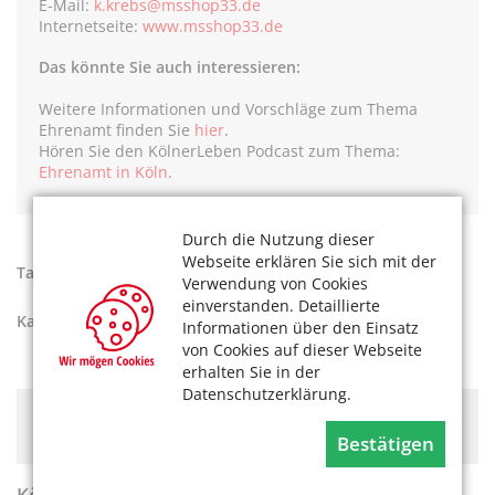
E-Mail:
k.krebs@msshop33.de
Internetseite:
www.msshop33.de
Das könnte Sie auch interessieren:
Weitere Informationen und Vorschläge zum Thema
Ehrenamt finden Sie
hier
.
Hören Sie den KölnerLeben Podcast zum Thema:
Ehrenamt in Köln
.
Durch die Nutzung dieser
Webseite erklären Sie sich mit der
Tags:
Ehrenamt
,
Museum
Verwendung von Cookies
einverstanden. Detaillierte
Kategorien:
Ehrenamt
Informationen über den Einsatz
von Cookies auf dieser Webseite
erhalten Sie in der
Datenschutzerklärung.
Hier könnte Werbung stehen, mit der wir uns
finanzieren. Bitte akzeptieren Sie die
Cookie-Meldung
.
Bestätigen
KölnerLeben Sommer 2026