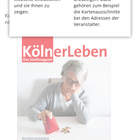
und sie Ihnen zu
gehören zum Beispiel
zeigen.
die Kartenausschnitte
KölnerLeben-Sonderausgabe „Wenn die Rente
bei den Adressen der
nicht reicht“
Veranstalter.