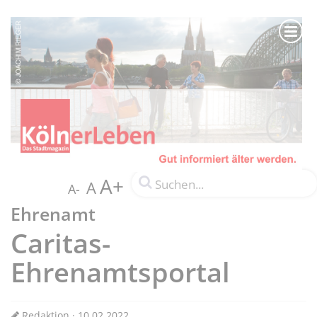
A+
A
A-
Ehrenamt
Caritas-
Ehrenamtsportal
Redaktion · 10.02.2022