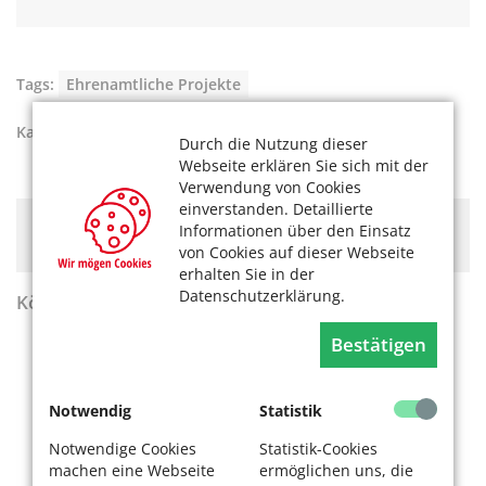
Tags:
Ehrenamtliche Projekte
Kategorien:
Ehrenamt
Durch die Nutzung dieser
Webseite erklären Sie sich mit der
Verwendung von Cookies
einverstanden. Detaillierte
Hier könnte Werbung stehen, mit der wir uns
Informationen über den Einsatz
finanzieren. Bitte akzeptieren Sie die
Cookie-Meldung
.
von Cookies auf dieser Webseite
erhalten Sie in der
Datenschutzerklärung.
KölnerLeben Sommer 2026
Bestätigen
Notwendig
Statistik
Notwendige Cookies
Statistik-Cookies
machen eine Webseite
ermöglichen uns, die