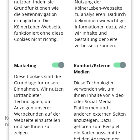
nutzbar, indem sie
Nutzung der
Grundfunktionen wie
KölnerLeben-Webseite
die Seitennavigation
zu analysieren. Dadurch
ermöglichen. Die
bekommen wir wichtige
KölnerLeben-Webseite
Informationen dazu, wie
funktioniert ohne diese
wir Inhalte und
Cookies nicht richtig.
Gestaltung der Seite
verbessern können.
Marketing
Komfort/Externe
Medien
Diese Cookies sind die
Grundlage für unsere
Diese Technologien
Einnahmen. Wir nutzen
verwenden wir, um
Drittanbieter-
Ihnen Inhalte von Video-
Technologien, um
oder Social-Media-
Anzeigen unserer
Plattformen und
Werbekunden auf der
anderen externen Seiten
KölnerLeben-Sonderausgabe „Wenn die Rente
Webseite einzustellen
anzuzeigen. Dazu
nicht reicht“
und sie Ihnen zu
gehören zum Beispiel
zeigen.
die Kartenausschnitte
bei den Adressen der