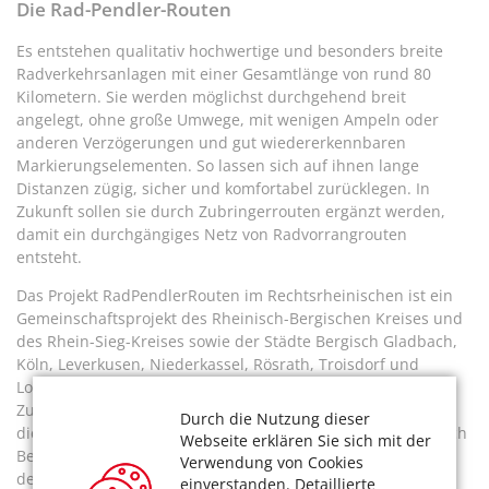
Die Rad-Pendler-Routen
Es entstehen qualitativ hochwertige und besonders breite
Radverkehrsanlagen mit einer Gesamtlänge von rund 80
Kilometern. Sie werden möglichst durchgehend breit
angelegt, ohne große Umwege, mit wenigen Ampeln oder
anderen Verzögerungen und gut wiedererkennbaren
Markierungselementen. So lassen sich auf ihnen lange
Distanzen zügig, sicher und komfortabel zurücklegen. In
Zukunft sollen sie durch Zubringerrouten ergänzt werden,
damit ein durchgängiges Netz von Radvorrangrouten
entsteht.
Das Projekt RadPendlerRouten im Rechtsrheinischen ist ein
Gemeinschaftsprojekt des Rheinisch-Bergischen Kreises und
des Rhein-Sieg-Kreises sowie der Städte Bergisch Gladbach,
Köln, Leverkusen, Niederkassel, Rösrath, Troisdorf und
Lohmar. Weitere wichtige Partner im Prozess sind das
Zukunftsnetz Mobilität NRW, der Region Köln/Bonn e.V. und
Durch die Nutzung dieser
die Initiative Stadt.Umland.NRW. Die RadPendlerRouten nach
Webseite erklären Sie sich mit der
Bergisch Gladbach und Rösrath sind seit Ende 2019 ein mit
Verwendung von Cookies
dem B-Status versehenes Projekt der „Regionale 2025
einverstanden. Detaillierte