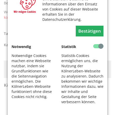
Bergisches RheinLand“.
Informationen über den Einsatz
von Cookies auf dieser Webseite
Weitere Informationen unter:
https://ratsinformation.stadt-
erhalten Sie in der
koeln.de/vo0050.asp?__kvonr=113480
Datenschutzerklärung.
Bestätigen
Tags:
Fahrradfahren
,
Stadt Köln
Kategorien:
Rad fahren
Notwendig
Statistik
Notwendige Cookies
Statistik-Cookies
machen eine Webseite
ermöglichen uns, die
nutzbar, indem sie
Nutzung der
Hier könnte Werbung stehen, mit der wir uns
Grundfunktionen wie
KölnerLeben-Webseite
finanzieren. Bitte akzeptieren Sie die
Cookie-Meldung
.
die Seitennavigation
zu analysieren. Dadurch
ermöglichen. Die
bekommen wir wichtige
KölnerLeben Sommer 2026
KölnerLeben-Webseite
Informationen dazu, wie
funktioniert ohne diese
wir Inhalte und
Cookies nicht richtig.
Gestaltung der Seite
verbessern können.