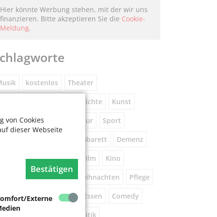
Hier könnte Werbung stehen, mit der wir uns
finanzieren. Bitte akzeptieren Sie die
Cookie-
Meldung
.
chlagworte
usik
kostenlos
Theater
eniorennetzwerk
Geschichte
Kunst
g von Cookies
Museum
Natur
Literatur
Sport
auf dieser Webseite
ührung
Gespräche
Kabarett
Demenz
Wandern
Brauchtum
Film
Kino
Bestätigen
orsorge
Beratung
Weihnachten
Pflege
este
Tanz
Vortrag
Essen
Comedy
omfort/Externe
edien
igital
Gesundheit
Politik