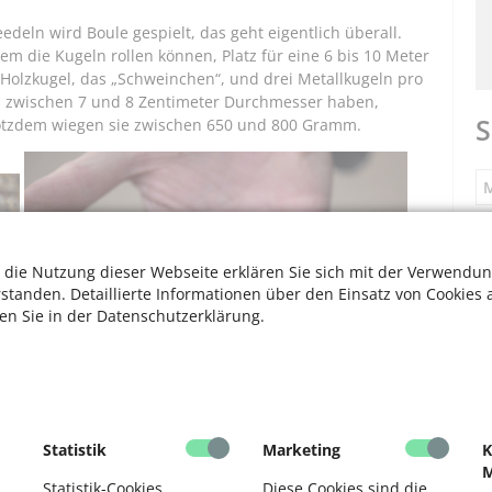
edeln wird Boule gespielt, das geht eigentlich überall.
em die Kugeln rollen können, Platz für eine 6 bis 10 Meter
 Holzkugel, das „Schweinchen“, und drei Metallkugeln pro
eln zwischen 7 und 8 Zentimeter Durchmesser haben,
S
rotzdem wiegen sie zwischen 650 und 800 Gramm.
M
S
 die Nutzung dieser Webseite erklären Sie sich mit der Verwendun
rstanden. Detaillierte Informationen über den Einsatz von Cookies 
ten Sie in der Datenschutzerklärung.
F
V
F
Boulekugeln doch unterscheiden.
Statistik
Marketing
K
 Hand.
M
D
Statistik-Cookies
Diese Cookies sind die