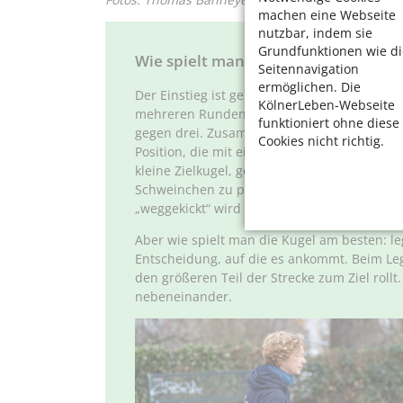
machen eine Webseite
nutzbar, indem sie
Grundfunktionen wie di
Wie spielt man Boule?
Seitennavigation
ermöglichen. Die
Der Einstieg ist generell sehr einfach, der A
KölnerLeben-Webseite
mehreren Runden gegeneinander an. Gespiel
funktioniert ohne diese
gegen drei. Zusammen dürfen maximal zwölf
Cookies nicht richtig.
Position, die mit einem 50 Zentimeter große
kleine Zielkugel, geworfen. Dann versucht 
Schweinchen zu platzieren. Dabei kann es a
„weggekickt“ wird – alles erlaubt.
Aber wie spielt man die Kugel am besten: le
Entscheidung, auf die es ankommt. Beim Leg
den größeren Teil der Strecke zum Ziel roll
nebeneinander.