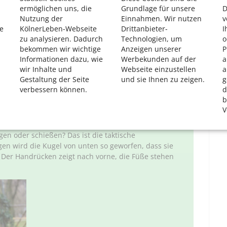
ermöglichen uns, die
Grundlage für unsere
D
Nutzung der
Einnahmen. Wir nutzen
v
e
KölnerLeben-Webseite
Drittanbieter-
I
zu analysieren. Dadurch
Technologien, um
o
bekommen wir wichtige
Anzeigen unserer
P
blauf einer Partie schnell erklärt. Zwei Teams treten in
Informationen dazu, wie
Werbekunden auf der
a
t wird eins gegen eins, zwei gegen zwei oder drei
wir Inhalte und
Webseite einzustellen
a
 Kugeln im Spiel sein. Geworfen wird von einer
Gestaltung der Seite
und sie Ihnen zu zeigen.
g
n Kreis markiert ist. Zuerst wird das Schweinchen, die
verbessern können.
d
einer nach dem anderen, die eigene Kugel ganz nah am
b
uch schon mal sein, dass eine gegnerische Kugel
V
gen oder schießen? Das ist die taktische
en wird die Kugel von unten so geworfen, dass sie
t. Der Handrücken zeigt nach vorne, die Füße stehen