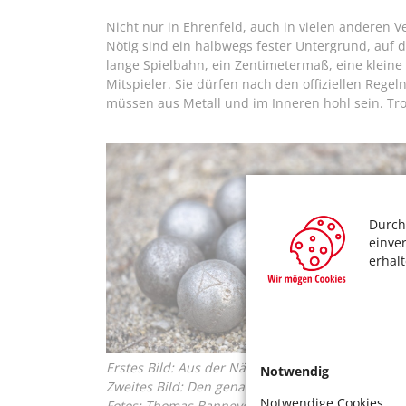
Nicht nur in Ehrenfeld, auch in vielen anderen Ve
Nötig sind ein halbwegs fester Untergrund, auf d
lange Spielbahn, ein Zentimetermaß, eine kleine
Mitspieler. Sie dürfen nach den offiziellen Reg
müssen aus Metall und im Inneren hohl sein. T
Durch
einve
erhal
Erstes Bild: Aus der Nähe kann man die grauen 
Notwendig
Zweites Bild: Den genauen Spielstand immer zur
Notwendige Cookies
Fotos: Thomas Banneyer