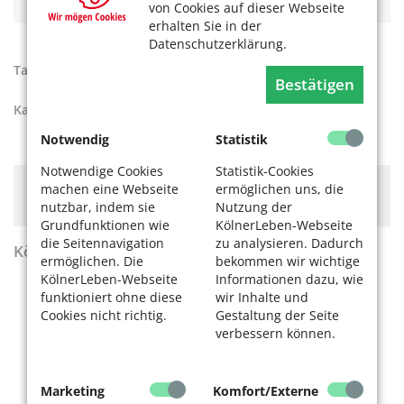
von Cookies auf dieser Webseite
erhalten Sie in der
Datenschutzerklärung.
Tags:
Insektenvielfalt
,
Umwelt und Naturschutz
Bestätigen
Kategorien:
Aktiv werden
Notwendig
Statistik
Notwendige Cookies
Statistik-Cookies
Hier könnte Werbung stehen, mit der wir uns
machen eine Webseite
ermöglichen uns, die
finanzieren. Bitte akzeptieren Sie die
Cookie-Meldung
.
nutzbar, indem sie
Nutzung der
Grundfunktionen wie
KölnerLeben-Webseite
die Seitennavigation
zu analysieren. Dadurch
KölnerLeben Sommer 2026
ermöglichen. Die
bekommen wir wichtige
KölnerLeben-Webseite
Informationen dazu, wie
funktioniert ohne diese
wir Inhalte und
Cookies nicht richtig.
Gestaltung der Seite
verbessern können.
Marketing
Komfort/Externe