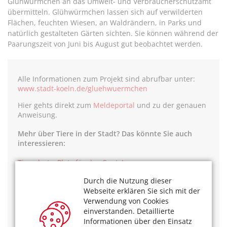
Glühwürmchen an das Umwelt- und Verbraucherschutzamt
übermitteln. Glühwürmchen lassen sich auf verwilderten
Flächen, feuchten Wiesen, an Waldrändern, in Parks und
natürlich gestalteten Gärten sichten. Sie können während der
Paarungszeit von Juni bis August gut beobachtet werden.
Alle Informationen zum Projekt sind abrufbar unter:
www.stadt-koeln.de/gluehwuermchen
Hier gehts direkt zum
Meldeportal
und zu der genauen
Anweisung.
Mehr über Tiere in der Stadt? Das könnte Sie auch
interessieren:
Tierschutz: Platz für den Spatz!
Höre Sie den Podcast zum Thema:
Wo sich Waschbär
Durch die Nutzung dieser
und Wildschwein wohl fühlen.
Webseite erklären Sie sich mit der
Lesen Sie über das Projekt für Arten- und
Verwendung von Cookies
Insektenschutz des Umweltamtes der Stadt:
Wildbienenschutz aktiv
einverstanden. Detaillierte
Imker in der Stadt:
Süßes Stadt-Summen.
Informationen über den Einsatz