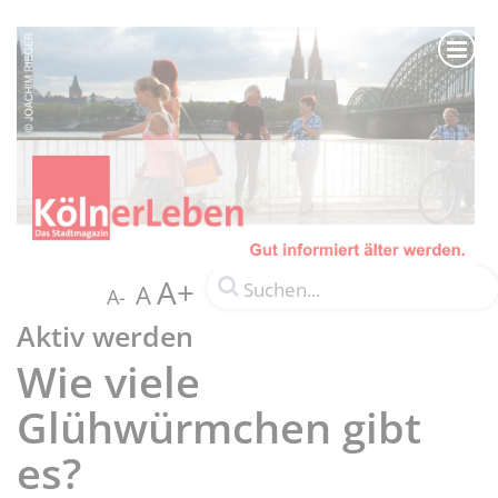
A+
A
A-
Aktiv werden
Wie viele
Glühwürmchen gibt
es?