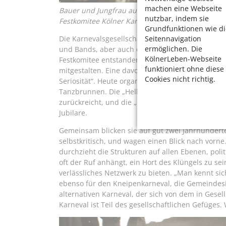
machen eine Webseite
Bauer und Jungfrau auf ihrem Prachtwagen 1927. 
nutzbar, indem sie
Festkomitee Kölner Karneval
Grundfunktionen wie di
Seitennavigation
Die Karnevalsgesellschaften organisieren in die
ermöglichen. Die
und Bands, aber auch öffentliche Auftritte mit
KölnerLeben-Webseite
Festkomitee entstanden drei Karnevalsgesellschaf
funktioniert ohne diese
mitgestalten. Eine davon ist „Die Große von 1823“
Cookies nicht richtig.
Seriosität“. Heute organisieren sie unter ander
Tanzbrunnen. Die „Hellige Knäächte und Mägde“,
zurückreicht, und die „Kölsche Funke rut-wieß v
Jubilare.
Gemeinsam blicken sie auf gut zwei Jahrhundert
selbstkritisch, und wagen einen Blick nach vorn
durchzieht die Strukturen auf allen Ebenen, polit
oft der Ruf anhängt, ein Hort des Klüngels zu sei
verlässliches Netzwerk zu bieten. „Man kennt sich,
ebenso für den Kneipenkarneval, die Gemeindesi
alternativen Karneval, der sich von dem in Gese
Karneval ist Teil des gesellschaftlichen Gefüges. 