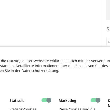
S
M
S
 die Nutzung dieser Webseite erklären Sie sich mit der Verwendun
rstanden. Detaillierte Informationen über den Einsatz von Cookies 
ten Sie in der Datenschutzerklärung.
F
V
F
Statistik
Marketing
K
M
D
Statistik-Cookies
Diese Cookies sind die