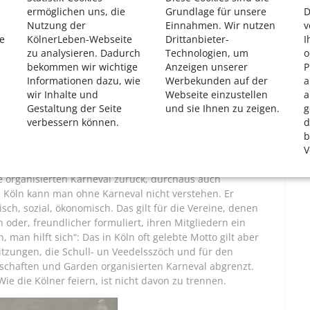
ermöglichen uns, die
Grundlage für unsere
D
Von Dreigestirn wird erst seit 1938 gesprochen. Foto:
Nutzung der
Einnahmen. Wir nutzen
v
e
KölnerLeben-Webseite
Drittanbieter-
I
zu analysieren. Dadurch
Technologien, um
o
ser Zeit Bälle, Kostümsitzungen mit Rednern, Tanzgruppen
bekommen wir wichtige
Anzeigen unserer
P
 Bühnenprogramm und Verköstigung. Zeitgleich mit dem
Informationen dazu, wie
Werbekunden auf der
a
ten, die bis heute die närrische Zeit maßgeblich
wir Inhalte und
Webseite einzustellen
a
. Ihre Mitglieder sehen sich zuständig für „fröhliche
Gestaltung der Seite
und sie Ihnen zu zeigen.
g
em die familienfreundliche Sessionseröffnung am Deutzer
verbessern können.
d
 eine Tanzgruppe, deren Wurzeln ins Mittelalter
b
un 1823“, kurz: Rote Funken, sind die beiden anderen
V
e organisierten Karneval zurück, durchaus auch
e. Köln kann man ohne Karneval nicht verstehen. Er
isch, sozial, ökonomisch. Das gilt für die Vereine, denen
n oder, freundlicher formuliert, ihren Mitgliedern ein
 man hilft sich“: Das in Köln oft gelebte Motto gilt aber
tzungen, die Schull- un Veedelsszöch und für den
llschaften und Garden organisierten Karneval abgrenzt.
Wie die Kölner feiern, ist nicht davon zu trennen.