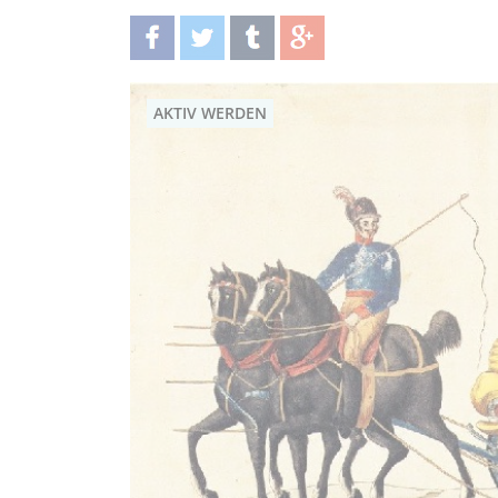
teilen
twittern
teilen
teilen
AKTIV WERDEN