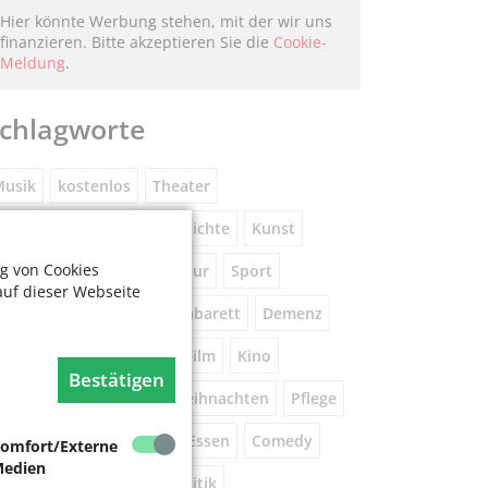
Hier könnte Werbung stehen, mit der wir uns
finanzieren. Bitte akzeptieren Sie die
Cookie-
Meldung
.
chlagworte
usik
kostenlos
Theater
eniorennetzwerk
Geschichte
Kunst
g von Cookies
Museum
Natur
Literatur
Sport
auf dieser Webseite
ührung
Gespräche
Kabarett
Demenz
Wandern
Brauchtum
Film
Kino
Bestätigen
orsorge
Beratung
Weihnachten
Pflege
este
Tanz
Vortrag
Essen
Comedy
omfort/Externe
edien
igital
Gesundheit
Politik