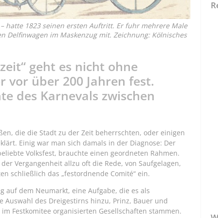
R
– hatte 1823 seinen ersten Auftritt. Er fuhr mehrere Male
en Delfinwagen im Maskenzug mit. Zeichnung: Kölnisches
zeit“ geht es nicht ohne
r vor über 200 Jahren fest.
hte des Karnevals zwischen
n, die die Stadt zu der Zeit beherrschten, oder einigen
klärt. Einig war man sich damals in der Diagnose: Der
 beliebte Volksfest, brauchte einen geordneten Rahmen.
er Vergangenheit allzu oft die Rede, von Saufgelagen,
en schließlich das „festordnende Comité“ ein.
g auf dem Neumarkt, eine Aufgabe, die es als
 Auswahl des Dreigestirns hinzu, Prinz, Bauer und
40 im Festkomitee organisierten Gesellschaften stammen.
W