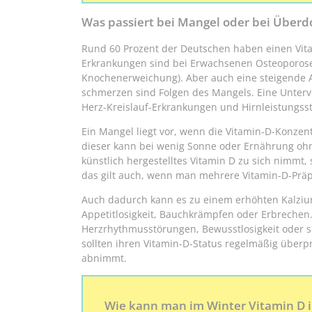
Was passiert bei Mangel oder bei Überd
Rund 60 Prozent der Deutschen haben einen Vit
Erkrankungen sind bei Erwachsenen Osteoporos
Knochenerweichung). Aber auch eine steigende An
schmerzen sind Folgen des Mangels. Eine Unterv
Herz-Kreislauf-Erkrankungen und Hirnleistungss
Ein Mangel liegt vor, wenn die Vitamin-D-Konzent
dieser kann bei wenig Sonne oder Ernährung ohne 
künstlich hergestelltes Vitamin D zu sich nimmt,
das gilt auch, wenn man mehrere Vitamin-D-Prä
Auch dadurch kann es zu einem erhöhten Kalzium
Appetitlosigkeit, Bauchkrämpfen oder Erbrechen
Herzrhythmusstörungen, Bewusstlosigkeit oder s
sollten ihren Vitamin-D-Status regelmäßig überpr
abnimmt.
Wie kann man im Winter Vitamin D 