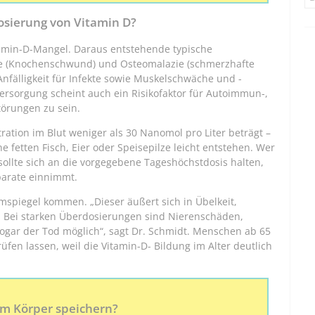
osierung von Vitamin D?
amin-D-Mangel. Daraus entstehende typische
e (Knochenschwund) und Osteomalazie (schmerzhafte
fälligkeit für Infekte sowie Muskelschwäche und -
ersorgung scheint auch ein Risikofaktor für Autoimmun-,
törungen zu sein.
ration im Blut weniger als 30 Nanomol pro Liter beträgt –
fetten Fisch, Eier oder Speisepilze leicht entstehen. Wer
 sollte sich an die vorgegebene Tageshöchstdosis halten,
parate einnimmt.
spiegel kommen. „Dieser äußert sich in Übelkeit,
. Bei starken Überdosierungen sind Nierenschäden,
ogar der Tod möglich“, sagt Dr. Schmidt. Menschen ab 65
üfen lassen, weil die Vitamin-D- Bildung im Alter deutlich
im Körper speichern?