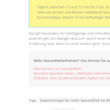
Täglich zwischen 12 und 15 Uhr für 5 bis 
Teile von Armen und Beinen unbedeckt lass
Einnahmetipp: Vitamin D mit fetthaltiger M
Das gilt besonders für bettlägerige und immobile
anderen gilt: Ein Mangel lässt sich durch einen 
Ernährung und, wenn es nicht anders geht, durc
Mehr Gesundheitsthemen? Das könnte Sie auc
Wie harmlos ist Cannabidiol?
Aus dem Speicher leben - Heilfasten Abnehme
Diabetes: Kein Zuckerschlecken! Fakten zur Vo
Tags:
Expertentipps für mehr Gesundheit im Al