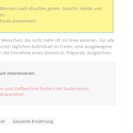
25 Minuten nach draußen gehen. Gesicht, Hände und
en.
ahlzeit einnehmen!
 Menschen, die nicht mehr oft ins Freie kommen. Für alle
kurzen täglichen Aufenthalt im Freien, eine ausgewogene
h die Einnahme eines Vitamin-D- Präparats ausgleichen.
h interessieren:
n und Stoffwechsel fördern mit Fastenkuren
lkskrankheit
ter
,
Gesunde Ernährung