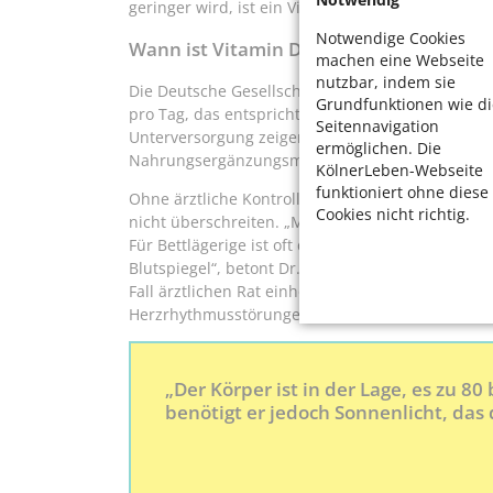
geringer wird, ist ein Vitamin-D-Mangel wahrsche
Notwendige Cookies
Wann ist Vitamin D als Nahrungsergänzu
machen eine Webseite
nutzbar, indem sie
Die Deutsche Gesellschaft für Ernährung (DGE) 
Grundfunktionen wie di
pro Tag, das entspricht 800 Internationalen Einhe
Seitennavigation
Unterversorgung zeigen, sind oftmals höhere Ga
ermöglichen. Die
Nahrungsergänzungsmitteln erforderlich.
KölnerLeben-Webseite
funktioniert ohne diese
Ohne ärztliche Kontrolle sollte die tägliche Dosis
Cookies nicht richtig.
nicht überschreiten. „Manche Menschen nehmen l
Für Bettlägerige ist oft die Einnahme über das g
Blutspiegel“, betont Dr. Schmidt. Wer Herzglykosi
Fall ärztlichen Rat einholen. Weil das Vitamin d
Herzrhythmusstörungen kommen.
„Der Körper ist in der Lage, es zu 80
benötigt er jedoch Sonnenlicht, das d