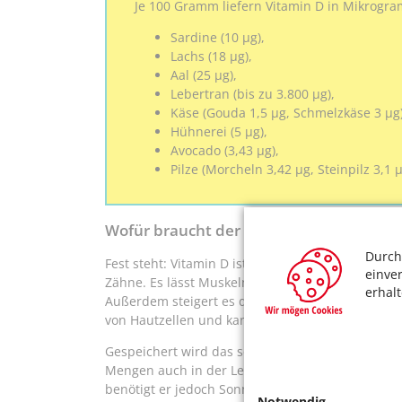
Je 100 Gramm liefern Vitamin D in Mikrogra
Sardine (10 μg),
Lachs (18 μg),
Aal (25 μg),
Lebertran (bis zu 3.800 μg),
Käse (Gouda 1,5 μg, Schmelzkäse 3 μg)
Hühnerei (5 μg),
Avocado (3,43 μg),
Pilze (Morcheln 3,42 μg, Steinpilz 3,1 
Wofür braucht der Körper Vitamin D?
Durch
Fest steht: Vitamin D ist wichtig für den Kalziu
einve
Zähne. Es lässt Muskeln und Nerven reibungslos f
erhal
Außerdem steigert es die körpereigenen Abwehrkr
von Hautzellen und kann vor Atemwegsinfektion
Gespeichert wird das sogenannte Sonnenvitamin
Mengen auch in der Leber. „Der Körper ist in der 
benötigt er jedoch Sonnenlicht, das direkt auf die
Notwendig