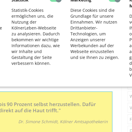
inlicher als im Sommer“, erklärt Dr. Schmidt.
M
Statistik-Cookies
Diese Cookies sind die
ngsmittel sinnvoll?
ermöglichen uns, die
Grundlage für unsere
D
Nutzung der
Einnahmen. Wir nutzen
v
empfiehlt die Zufuhr von etwa 20 Mikrogramm Vitamin D
e
KölnerLeben-Webseite
Drittanbieter-
I
iten (I.E.). Sollte eine Blutuntersuchung eine
S
zu analysieren. Dadurch
Technologien, um
o
ben durch die Zufuhr von Arznei- oder
bekommen wir wichtige
Anzeigen unserer
P
Informationen dazu, wie
Werbekunden auf der
a
M
wir Inhalte und
Webseite einzustellen
a
 1.000 I.E. – im Winter unter Umständen bis zu 2.000 I.E. –
Gestaltung der Seite
und sie Ihnen zu zeigen.
g
ediglich in den dunkleren Monaten Vitamin D zu sich.
S
verbessern können.
d
anze Jahr hinweg sinnvoll. Hier entscheiden die
b
de, wie Digoxin und Digitoxin, einnimmt, sollte auf jeden
V
en Kalziumspiegel erhöht, kann es zu
F
 bis 90 Prozent selbst herzustellen. Dafür
V
irekt auf die Haut trifft."
F
Dr. Simone Schmidt, Kölner Amtsapothekerin
D