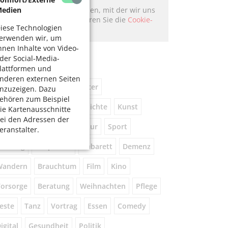
edien
Hier könnte Werbung stehen, mit der wir uns
finanzieren. Bitte akzeptieren Sie die
Cookie-
iese Technologien
Meldung
.
erwenden wir, um
hnen Inhalte von Video-
chlagworte
der Social-Media-
lattformen und
nderen externen Seiten
usik
kostenlos
Theater
nzuzeigen. Dazu
ehören zum Beispiel
eniorennetzwerk
Geschichte
Kunst
ie Kartenausschnitte
ei den Adressen der
Museum
Natur
Literatur
Sport
eranstalter.
ührung
Gespräche
Kabarett
Demenz
Wandern
Brauchtum
Film
Kino
orsorge
Beratung
Weihnachten
Pflege
este
Tanz
Vortrag
Essen
Comedy
igital
Gesundheit
Politik