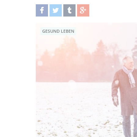
teilen
twittern
teilen
teilen
GESUND LEBEN