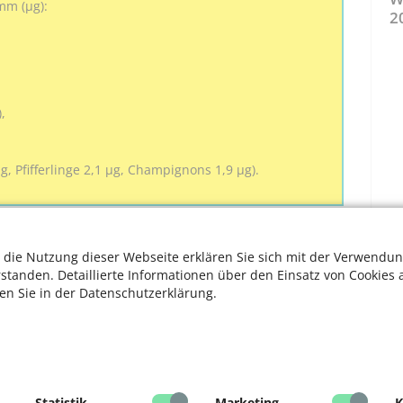
mm (μg):
2
,
μg, Pfifferlinge 2,1 μg, Champignons 1,9 μg).
 die Nutzung dieser Webseite erklären Sie sich mit der Verwendun
mstoffwechsel und damit für stabile Knochen und gesunde
rstanden. Detaillierte Informationen über den Einsatz von Cookies 
unktionieren, sodass das Sturzrisiko verringert wird.
ten Sie in der Datenschutzerklärung.
äfte, unterstützt die Zellteilung sowie das Wachstum
en schützen.
 hauptsächlich im Fett- und Muskelgewebe, geringere
Lage, es zu 80 bis 90 Prozent selbst herzustellen. Dafür
 Haut trifft. Da die Ultraviolettstrahlung-B im Winter
Statistik
Marketing
K