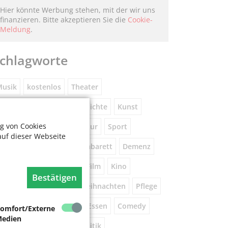
Hier könnte Werbung stehen, mit der wir uns
finanzieren. Bitte akzeptieren Sie die
Cookie-
Meldung
.
chlagworte
usik
kostenlos
Theater
eniorennetzwerk
Geschichte
Kunst
g von Cookies
Museum
Natur
Literatur
Sport
auf dieser Webseite
ührung
Gespräche
Kabarett
Demenz
Wandern
Brauchtum
Film
Kino
Bestätigen
orsorge
Beratung
Weihnachten
Pflege
este
Tanz
Vortrag
Essen
Comedy
omfort/Externe
edien
igital
Gesundheit
Politik