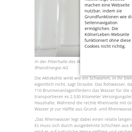
machen eine Webseite
nutzbar, indem sie
Grundfunktionen wie di
Seitennavigation
ermöglichen. Die
KölnerLeben-Webseite
funktioniert ohne diese
Cookies nicht richtig.
In der Filterhalle des Wasserwerks in Hochkirche
RheinEnergie AG
Die Aktivkohle wirkt wie ein Schwamm, in ihr ble
eigentlich nicht, sagt Straube. Das Rohwasser, 
110 Brunnenanlagenfördern das Wasser für die a
transportieren es 2.530 Kilometer Versorgungsle
Haushalte. Während die rechte Rheinseite mit G
Wasser je zur Hälfte aus Grund- und Rheinwasse
„Das Rheinwasser legt dabei einen relativ langen
Es muss sich durch ausgedehnte Schichten aus K
wird es auf natürliche Weise gefiltert und reiche